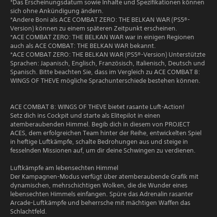
*Das Erscheinungsdatum sowie Inhalte und Spezifikationen können
sich ohne Ankündigung ändern.
*Andere Boni als ACE COMBAT ZERO: THE BELKAN WAR (PS5®-
Version) können zu einem späteren Zeitpunkt erscheinen.
*ACE COMBAT ZERO: THE BELKAN WAR war in einigen Regionen
auch als ACE COMBAT: THE BELKAN WAR bekannt.
*ACE COMBAT ZERO: THE BELKAN WAR (PS5®-Version) Unterstützte
Sprachen: Japanisch, Englisch, Französisch, Italienisch, Deutsch und
Spanisch. Bitte beachten Sie, dass im Vergleich zu ACE COMBAT 8:
WINGS OF THEVE mögliche Sprachunterschiede bestehen können.
ACE COMBAT 8: WINGS OF THEVE bietet rasante Luft-Action!
Setz dich ins Cockpit und starte als Elitepilot in einen
atemberaubenden Himmel. Begib dich in diesem von PROJECT
ACES, dem erfolgreichen Team hinter der Reihe, entwickelten Spiel
in heftige Luftkämpfe, schalte Bedrohungen aus und steige in
fesselnden Missionen auf, um dir deine Schwingen zu verdienen.
Luftkämpfe am lebensechten Himmel
Der Kampagnen-Modus verfügt über atemberaubende Grafik mit
dynamischen, mehrschichtigen Wolken, die die Wunder eines
lebensechten Himmels einfangen. Spüre das Adrenalin rasanter
Arcade-Luftkämpfe und beherrsche mit mächtigen Waffen das
Schlachtfeld.