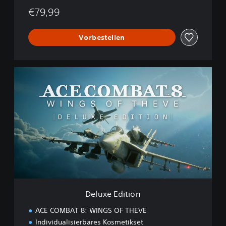
€79,99
Vorbestellen
D
e
l
u
x
e
E
d
i
t
i
o
n
Deluxe Edition
ACE COMBAT 8: WINGS OF THEVE
Individualisierbares Kosmetikset