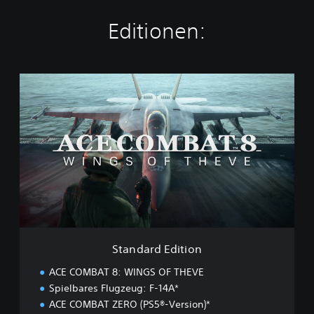
Editionen:
S
t
a
n
d
a
r
d
E
d
i
t
i
Standard Edition
o
n
ACE COMBAT 8: WINGS OF THEVE
Spielbares Flugzeug: F-14A*
ACE COMBAT ZERO (PS5®-Version)*