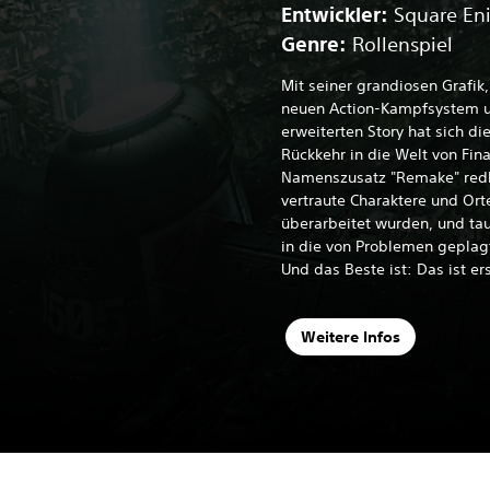
Entwickler:
Square En
Genre:
Rollenspiel
Mit seiner grandiosen Grafi
neuen Action-Kampfsystem u
erweiterten Story hat sich di
Rückkehr in die Welt von Fina
Namenszusatz "Remake" redl
vertraute Charaktere und Orte
überarbeitet wurden, und tauc
in die von Problemen geplag
Und das Beste ist: Das ist er
Weitere Infos