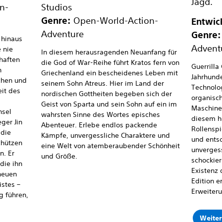
Jagd.
n-
Studios
Genre:
Open-World-Action-
Entwic
Adventure
Genre:
 hinaus
Advent
 nie
In diesem herausragenden Neuanfang für
chaften
die God of War-Reihe führt Kratos fern von
Guerrilla
n
Griechenland ein bescheidenes Leben mit
Jahrhund
chen und
seinem Sohn Atreus. Hier im Land der
Technolo
it des
nordischen Gottheiten begeben sich der
organisch
Geist von Sparta und sein Sohn auf ein im
Maschinen
nsel
wahrsten Sinne des Wortes episches
diesem h
ger Jin
Abenteuer. Erlebe endlos packende
Rollenspi
 die
Kämpfe, unvergessliche Charaktere und
und entsc
chützen
eine Welt von atemberaubender Schönheit
unverges
n. Er
und Größe.
schockier
die ihn
Existenz
neuen
Edition e
stes –
Erweiteru
g führen,
Weiter