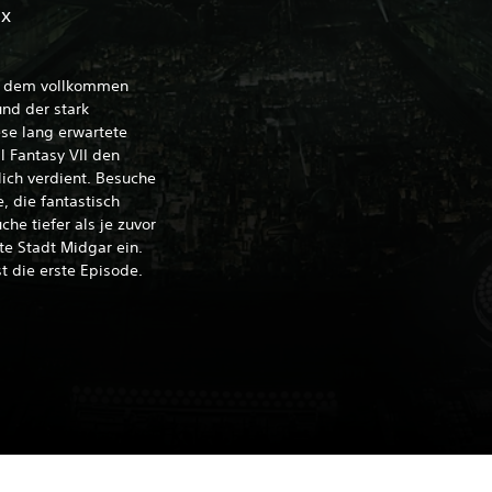
ix
k, dem vollkommen
nd der stark
ese lang erwartete
l Fantasy VII den
ich verdient. Besuche
, die fantastisch
he tiefer als je zuvor
te Stadt Midgar ein.
st die erste Episode.