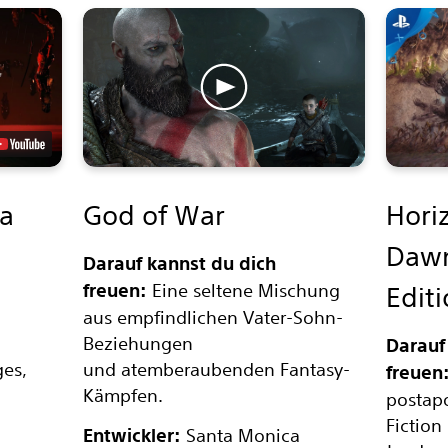
ma
God of War
Hori
Daw
Darauf kannst du dich
freuen:
Eine seltene Mischung
Edit
aus empfindlichen Vater-Sohn-
Beziehungen
Darauf
ges,
und atemberaubenden Fantasy-
freuen
Kämpfen.
postapo
Fiction
Entwickler:
Santa Monica