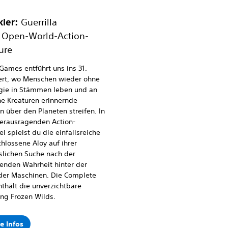
kler:
Guerrilla
Open-World-Action-
ure
 Games entführt uns ins 31.
ert, wo Menschen wieder ohne
gie in Stämmen leben und an
e Kreaturen erinnernde
 über den Planeten streifen. In
erausragenden Action-
el spielst du die einfallsreiche
hlossene Aloy auf ihrer
slichen Suche nach der
enden Wahrheit hinter der
 der Maschinen. Die Complete
nthält die unverzichtbare
ng Frozen Wilds.
e Infos