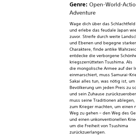
Genre:
Open-World-Actio
Adventure
Wage dich über das Schlachtfeld
und erlebe das feudale Japan wie
zuvor. Streife durch weite Lands
und Ebenen und begegne starke
Charaktere, finde antike Wahrzei
entdecke die verborgene Schönhe
kriegszerrütteten Tsushima. Als
die mongolische Armee auf der I
einmarschiert, muss Samurai-Krie
Sakai alles tun, was nötig ist, um
Bevölkerung um jeden Preis zu s
und sein Zuhause zurückzuerober
muss seine Traditionen ablegen, 
zum Krieger machten, um einen 
Weg zu gehen – den Weg des Gei
und einen unkonventionellen Krie
um die Freiheit von Tsushima
zurückzuerlangen.