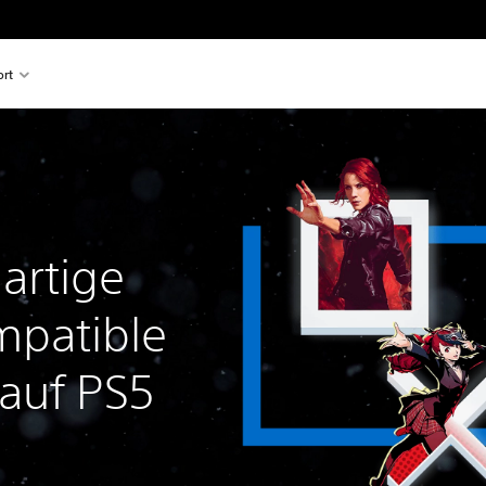
rt
artige
mpatible
 auf PS5