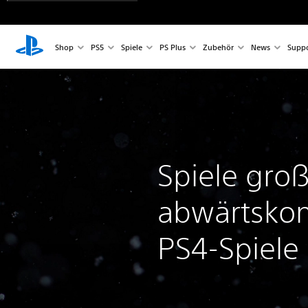
Shop
PS5
Spiele
PS Plus
Zubehör
News
Suppo
Spiele groß
abwärtsko
PS4-Spiele