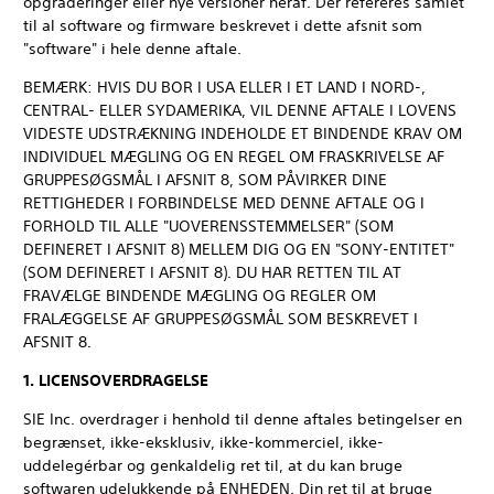
opgraderinger eller nye versioner heraf. Der refereres samlet
til al software og firmware beskrevet i dette afsnit som
"software" i hele denne aftale.
BEMÆRK: HVIS DU BOR I USA ELLER I ET LAND I NORD-,
CENTRAL- ELLER SYDAMERIKA, VIL DENNE AFTALE I LOVENS
VIDESTE UDSTRÆKNING INDEHOLDE ET BINDENDE KRAV OM
INDIVIDUEL MÆGLING OG EN REGEL OM FRASKRIVELSE AF
GRUPPESØGSMÅL I AFSNIT 8, SOM PÅVIRKER DINE
RETTIGHEDER I FORBINDELSE MED DENNE AFTALE OG I
FORHOLD TIL ALLE "UOVERENSSTEMMELSER" (SOM
DEFINERET I AFSNIT 8) MELLEM DIG OG EN "SONY-ENTITET"
(SOM DEFINERET I AFSNIT 8). DU HAR RETTEN TIL AT
FRAVÆLGE BINDENDE MÆGLING OG REGLER OM
FRALÆGGELSE AF GRUPPESØGSMÅL SOM BESKREVET I
AFSNIT 8.
1. LICENSOVERDRAGELSE
SIE Inc. overdrager i henhold til denne aftales betingelser en
begrænset, ikke-eksklusiv, ikke-kommerciel, ikke-
uddelegérbar og genkaldelig ret til, at du kan bruge
softwaren udelukkende på ENHEDEN. Din ret til at bruge