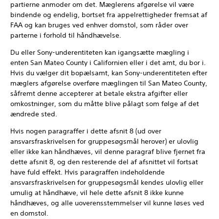
partierne anmoder om det. Mæglerens afgørelse vil være
bindende og endelig, bortset fra appelrettigheder fremsat af
FAA og kan bruges ved enhver domstol, som råder over
parterne i forhold til håndhævelse.
Du eller Sony-underentiteten kan igangsætte mægling i
enten San Mateo County i Californien eller i det amt, du bor i.
Hvis du vælger dit bopælsamt, kan Sony-underentiteten efter
mæglers afgørelse overføre mæglingen til San Mateo County,
såfremt denne accepterer at betale ekstra afgifter eller
omkostninger, som du måtte blive pålagt som følge af det
ændrede sted.
Hvis nogen paragraffer i dette afsnit 8 (ud over
ansvarsfraskrivelsen for gruppesøgsmål herover) er ulovlig
eller ikke kan håndhæves, vil denne paragraf blive fjernet fra
dette afsnit 8, og den resterende del af afsnittet vil fortsat
have fuld effekt. Hvis paragraffen indeholdende
ansvarsfraskrivelsen for gruppesøgsmål kendes ulovlig eller
umulig at håndhæve, vil hele dette afsnit 8 ikke kunne
håndhæves, og alle uoverensstemmelser vil kunne løses ved
en domstol.