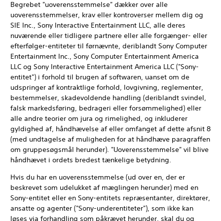
Begrebet "uoverensstemmelse" dækker over alle
uoverensstemmelser, krav eller kontroverser mellem dig og
SIE Inc., Sony Interactive Entertainment LLC, alle deres
nuværende eller tidligere partnere eller alle forgænger- eller
efterfølger-entiteter til førnævnte, deriblandt Sony Computer
Entertainment Inc., Sony Computer Entertainment America
LLC og Sony Interactive Entertainment America LLC ("Sony-
entitet") i forhold til brugen af softwaren, uanset om de
udspringer af kontraktlige forhold, lovgivning, reglementer,
bestemmelser, skadevoldende handling (deriblandt svindel,
falsk markedsføring, bedrageri eller forsømmelighed) eller
alle andre teorier om jura og rimelighed, og inkluderer
gyldighed af, håndhævelse af eller omfanget af dette afsnit 8
(med undtagelse af muligheden for at håndhæve paragraffen
om gruppesøgsmål herunder). "Uoverensstemmelse" vil blive
håndhævet i ordets bredest tænkelige betydning.
Hvis du har en uoverensstemmelse (ud over en, der er
beskrevet som udelukket af mæglingen herunder) med en
Sony-entitet eller en Sony-entitets repræsentanter, direktører,
ansatte og agenter ("Sony-underentiteter"), som ikke kan
løses via forhandling som påkrævet herunder, skal du og