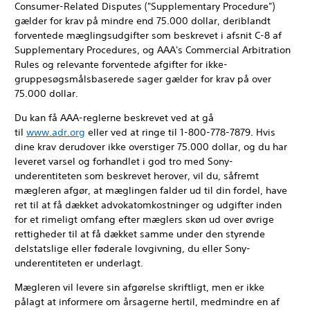
Consumer-Related Disputes ("Supplementary Procedure")
gælder for krav på mindre end 75.000 dollar, deriblandt
forventede mæglingsudgifter som beskrevet i afsnit C-8 af
Supplementary Procedures, og AAA's Commercial Arbitration
Rules og relevante forventede afgifter for ikke-
gruppesøgsmålsbaserede sager gælder for krav på over
75.000 dollar.
Du kan få AAA-reglerne beskrevet ved at gå
til
www.adr.org
eller ved at ringe til 1-800-778-7879. Hvis
dine krav derudover ikke overstiger 75.000 dollar, og du har
leveret varsel og forhandlet i god tro med Sony-
underentiteten som beskrevet herover, vil du, såfremt
mægleren afgør, at mæglingen falder ud til din fordel, have
ret til at få dækket advokatomkostninger og udgifter inden
for et rimeligt omfang efter mæglers skøn ud over øvrige
rettigheder til at få dækket samme under den styrende
delstatslige eller føderale lovgivning, du eller Sony-
underentiteten er underlagt.
Mægleren vil levere sin afgørelse skriftligt, men er ikke
pålagt at informere om årsagerne hertil, medmindre en af