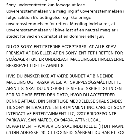
Sony-underentiteten kun forsøge at løse
uoverensstemmelsen via mægling af uoverensstemmelsen i
følge sektion 8's betingelser og ikke bringe
uoverensstemmelsen for retten. Mægling indebærer, at
uoverensstemmelsen vil blive løst af en neutral mægler i
stedet for ved en domstol af en dommer eller jury.
DU OG SONY-ENTITETERNE ACCEPTERER, AT ALLE KRAV
FREMSAT AF DIG ELLER AF EN SONY-ENTITET I RETTEN FOR
SMÅSAGER IKKE ER UNDERLAGT MÆGLINGSBETINGELSERNE
BESKREVET I DETTE AFSNIT 8.
HVIS DU ØNSKER IKKE AT VÆRE BUNDET AF BINDENDE
MÆGLING OG FRASKRIVELSE AF GRUPPESØGSMÅL I DETTE
AFSNIT 8, SKAL DU UNDERRETTE SIE Inc. SKRIFTLIGT INDEN
FOR 30 DAGE EFTER DEN DATO, HVOR DU ACCEPTERER
DENNE AFTALE. DIN SKRIFTLIGE MEDDELELSE SKAL SENDES
TIL SONY INTERACTIVE ENTERTAINMENT INC. CARE OF SONY
INTERACTIVE ENTERTAINMENT LLC, 2207 BRIDGEPOINTE
PARKWAY, SAN MATEO, CA 94404, ATTN: LEGAL
DEPARTMENT – WAIVER OG SKAL INDEHOLDE: (1) DIT NAVN,
(2) DIN ADRESSE, (3) DIT LOGIN-ID, SÅFREMT DU HAR ET, OG