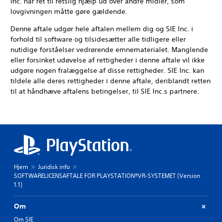
Inc. har ret til retslig hjælp ud over andre midler, som
lovgivningen måtte gøre gældende.
Denne aftale udgør hele aftalen mellem dig og SIE Inc. i
forhold til software og tilsidesætter alle tidligere eller
nutidige forståelser vedrørende emnematerialet. Manglende
eller forsinket udøvelse af rettigheder i denne aftale vil ikke
udgøre nogen fralæggelse af disse rettigheder. SIE Inc. kan
tildele alle deres rettigheder i denne aftale, deriblandt retten
til at håndhæve aftalens betingelser, til SIE Inc.s partnere.
Hjem
Juridisk info
SOFTWARELICENSAFTALE FOR PLAYSTATION®VR-SYSTEMET (Version
1.1)
Om
Om SIE