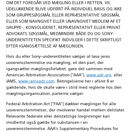
OM DET FOREGÅR VED MÆGLING ELLER I RETTEN, VIL
UDELUKKENDE BLIVE UDFØRT PÅ INDIVIDUEL BASIS OG IKKE
SOM GRUPPESØGSMÅL ELLER REPRÆSENTATIVE SØGSMÅL
ELLER SOM NAVNGIVET ELLER UNAVNGIVET MEDLEM AF ET
GRUPPE-, KONSOLIDERET, REPRÆSENTATIVT ELLER PRIVAT
ADVOKATS SØGSMÅL, MEDMINDRE BÅDE DU OG SONY-
UNDERENTITETEN SPECIFIKT INDVILGER I DETTE SKRIFTLIGT
EFTER IGANGSÆTTELSE AF MÆGLINGEN.
Hvis du eller Sony-underentiteten vælger at løse jeres
uoverensstemmelse via mægling, vil den part, der
igangsætter mæglingsforløbet, gøre det sammen med
American Arbitration Association ("AAA"),
www.adr.org
, eller
JAMS,
www.jamsadr.com
. Betingelserne her i afsnit 8 er
gældende, hvis de skulle være i strid med reglerne hos den
mæglingsorganisation, parterne vælger.
Federal Arbitration Act ("FAA") dækker mæglinger for alle
uoverensstemmelser, der involverer handel mellem delstater.
Relevante føderale eller delstatslige lovgivninger kan
imidlertid også gælde for substansen i en
uoverensstemmelse. AAA's Supplementary Procedures for