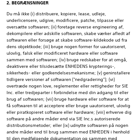
2. BEGRÆNSNINGER
Du må ikke (i) distribuere, kopiere, lease, udleje,
underlicensere, udgive, modificere, patche, tilpasse eller
oversætte softwaren; (ii) foretage reverse engineering af,
dekompilere eller adskille softwaren, skabe værker afledt af
softwaren eller forsøge at skabe software-kildekode ud fra
dens objektkode; (iii) bruge nogen former for uautoriseret,
ulovlig, falsk eller modificeret hardware eller software
sammen med softwaren; (iv) bruge redskaber for at omgå,
deaktivere eller tilsidesætte ENHEDENS krypterings-,
sikkerheds- eller godkendelsesmekanisme; (v) geninstallere
tidligere versioner af softwaren ("nedgradering"); (vi)
overtræde nogen love, reglementer eller rettigheder for SIE
Inc. eller tredjeparter i forbindelse med din adgang til eller
brug af softwaren; (vii) bruge hardware eller software for at
få softwaren til at acceptere eller bruge uautoriseret, ulovlig
eller piratkopieret software eller hardware; (viii) erhverve dig
software på andre måder end via SIE Inc.s autoriserede
distributionsmetoder; eller (ix) udnytte softwaren på nogen
andre måder end til brug sammen med ENHEDEN i henhold
til den medfølgende dokumentation og sammen med