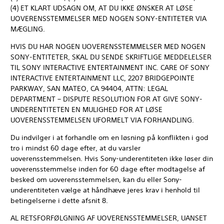
(4) ET KLART UDSAGN OM, AT DU IKKE ØNSKER AT LØSE
UOVERENSSTEMMELSER MED NOGEN SONY-ENTITETER VIA
MÆGLING.
HVIS DU HAR NOGEN UOVERENSSTEMMELSER MED NOGEN
SONY-ENTITETER, SKAL DU SENDE SKRIFTLIGE MEDDELELSER
TIL SONY INTERACTIVE ENTERTAINMENT INC. CARE OF SONY
INTERACTIVE ENTERTAINMENT LLC, 2207 BRIDGEPOINTE
PARKWAY, SAN MATEO, CA 94404, ATTN: LEGAL
DEPARTMENT – DISPUTE RESOLUTION FOR AT GIVE SONY-
UNDERENTITETEN EN MULIGHED FOR AT LØSE
UOVERENSSTEMMELSEN UFORMELT VIA FORHANDLING.
Du indvilger i at forhandle om en løsning på konflikten i god
tro i mindst 60 dage efter, at du varsler
uoverensstemmelsen. Hvis Sony-underentiteten ikke løser din
uoverensstemmelse inden for 60 dage efter modtagelse af
besked om uoverensstemmelsen, kan du eller Sony-
underentiteten vælge at håndhæve jeres krav i henhold til
betingelserne i dette afsnit 8.
AL RETSFORFØLGNING AF UOVERENSSTEMMELSER, UANSET