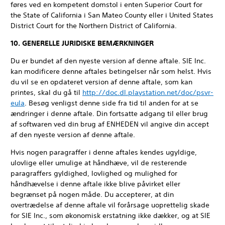
føres ved en kompetent domstol i enten Superior Court for
the State of California i San Mateo County eller i United States
District Court for the Northern District of California.
10. GENERELLE JURIDISKE BEMÆRKNINGER
Du er bundet af den nyeste version af denne aftale. SIE Inc.
kan modificere denne aftales betingelser når som helst. Hvis
du vil se en opdateret version af denne aftale, som kan
printes, skal du gå til
http://doc.dl.playstation.net/doc/psvr-
eula
. Besøg venligst denne side fra tid til anden for at se
ændringer i denne aftale. Din fortsatte adgang til eller brug
af softwaren ved din brug af ENHEDEN vil angive din accept
af den nyeste version af denne aftale.
Hvis nogen paragraffer i denne aftales kendes ugyldige,
ulovlige eller umulige at håndhæve, vil de resterende
paragraffers gyldighed, lovlighed og mulighed for
håndhævelse i denne aftale ikke blive påvirket eller
begrænset på nogen måde. Du accepterer, at din
overtrædelse af denne aftale vil forårsage uoprettelig skade
for SIE Inc., som økonomisk erstatning ikke dækker, og at SIE