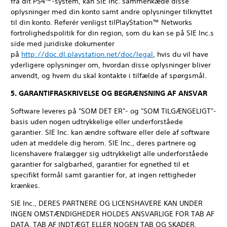
fra dit PS4™-system, kan SIE Inc. sammenkæde disse
oplysninger med din konto samt andre oplysninger tilknyttet
til din konto. Referér venligst tilPlayStation™ Networks
fortrolighedspolitik for din region, som du kan se på SIE Inc.s
side med juridiske dokumenter
på
http://doc.dl.playstation.net/doc/legal
, hvis du vil have
yderligere oplysninger om, hvordan disse oplysninger bliver
anvendt, og hvem du skal kontakte i tilfælde af spørgsmål.
5. GARANTIFRASKRIVELSE OG BEGRÆNSNING AF ANSVAR
Software leveres på "SOM DET ER"- og "SOM TILGÆNGELIGT"-
basis uden nogen udtrykkelige eller underforståede
garantier. SIE Inc. kan ændre software eller dele af software
uden at meddele dig herom. SIE Inc., deres partnere og
licenshavere fralægger sig udtrykkeligt alle underforståede
garantier for salgbarhed, garantier for egnethed til et
specifikt formål samt garantier for, at ingen rettigheder
krænkes.
SIE Inc., DERES PARTNERE OG LICENSHAVERE KAN UNDER
INGEN OMSTÆNDIGHEDER HOLDES ANSVARLIGE FOR TAB AF
DATA, TAB AF INDTÆGT ELLER NOGEN TAB OG SKADER,