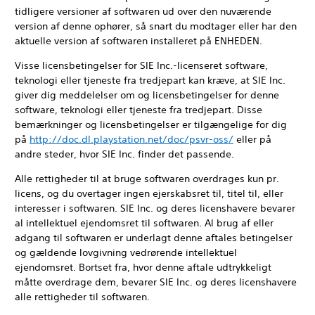
tidligere versioner af softwaren ud over den nuværende
version af denne ophører, så snart du modtager eller har den
aktuelle version af softwaren installeret på ENHEDEN.
Visse licensbetingelser for SIE Inc.-licenseret software,
teknologi eller tjeneste fra tredjepart kan kræve, at SIE Inc.
giver dig meddelelser om og licensbetingelser for denne
software, teknologi eller tjeneste fra tredjepart. Disse
bemærkninger og licensbetingelser er tilgængelige for dig
på
http://doc.dl.playstation.net/doc/psvr-oss/
eller på
andre steder, hvor SIE Inc. finder det passende.
Alle rettigheder til at bruge softwaren overdrages kun pr.
licens, og du overtager ingen ejerskabsret til, titel til, eller
interesser i softwaren. SIE Inc. og deres licenshavere bevarer
al intellektuel ejendomsret til softwaren. Al brug af eller
adgang til softwaren er underlagt denne aftales betingelser
og gældende lovgivning vedrørende intellektuel
ejendomsret. Bortset fra, hvor denne aftale udtrykkeligt
måtte overdrage dem, bevarer SIE Inc. og deres licenshavere
alle rettigheder til softwaren.