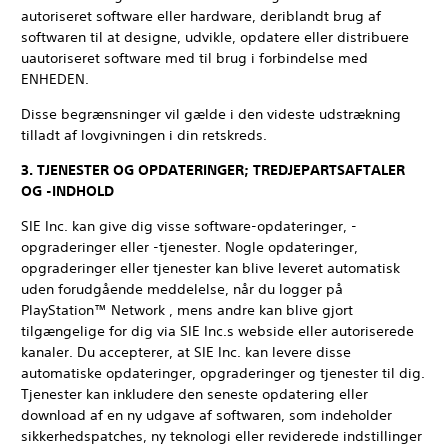
autoriseret software eller hardware, deriblandt brug af
softwaren til at designe, udvikle, opdatere eller distribuere
uautoriseret software med til brug i forbindelse med
ENHEDEN.
Disse begrænsninger vil gælde i den videste udstrækning
tilladt af lovgivningen i din retskreds.
3. TJENESTER OG OPDATERINGER; TREDJEPARTSAFTALER
OG -INDHOLD
SIE Inc. kan give dig visse software-opdateringer, -
opgraderinger eller -tjenester. Nogle opdateringer,
opgraderinger eller tjenester kan blive leveret automatisk
uden forudgående meddelelse, når du logger på
PlayStation™ Network , mens andre kan blive gjort
tilgængelige for dig via SIE Inc.s webside eller autoriserede
kanaler. Du accepterer, at SIE Inc. kan levere disse
automatiske opdateringer, opgraderinger og tjenester til dig.
Tjenester kan inkludere den seneste opdatering eller
download af en ny udgave af softwaren, som indeholder
sikkerhedspatches, ny teknologi eller reviderede indstillinger