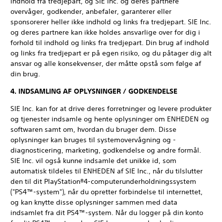
indhold fra tredjepart, og SIE Inc. og deres partnere
overvåger, godkender, anbefaler, garanterer eller
sponsorerer heller ikke indhold og links fra tredjepart. SIE Inc.
og deres partnere kan ikke holdes ansvarlige over for dig i
forhold til indhold og links fra tredjepart. Din brug af indhold
og links fra tredjepart er på egen risiko, og du påtager dig alt
ansvar og alle konsekvenser, der måtte opstå som følge af
din brug.
4. INDSAMLING AF OPLYSNINGER / GODKENDELSE
SIE Inc. kan for at drive deres forretninger og levere produkter
og tjenester indsamle og hente oplysninger om ENHEDEN og
softwaren samt om, hvordan du bruger dem. Disse
oplysninger kan bruges til systemovervågning og -
diagnosticering, marketing, godkendelse og andre formål.
SIE Inc. vil også kunne indsamle det unikke id, som
automatisk tildeles til ENHEDEN af SIE Inc., når du tilslutter
den til dit PlayStation®4-computerunderholdningssystem
("PS4™-system"), når du opretter forbindelse til internettet,
og kan knytte disse oplysninger sammen med data
indsamlet fra dit PS4™-system. Når du logger på din konto