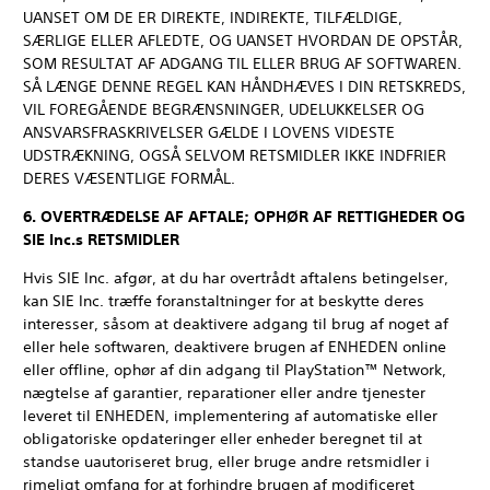
UANSET OM DE ER DIREKTE, INDIREKTE, TILFÆLDIGE,
SÆRLIGE ELLER AFLEDTE, OG UANSET HVORDAN DE OPSTÅR,
SOM RESULTAT AF ADGANG TIL ELLER BRUG AF SOFTWAREN.
SÅ LÆNGE DENNE REGEL KAN HÅNDHÆVES I DIN RETSKREDS,
VIL FOREGÅENDE BEGRÆNSNINGER, UDELUKKELSER OG
ANSVARSFRASKRIVELSER GÆLDE I LOVENS VIDESTE
UDSTRÆKNING, OGSÅ SELVOM RETSMIDLER IKKE INDFRIER
DERES VÆSENTLIGE FORMÅL.
6. OVERTRÆDELSE AF AFTALE; OPHØR AF RETTIGHEDER OG
SIE Inc.s RETSMIDLER
Hvis SIE Inc. afgør, at du har overtrådt aftalens betingelser,
kan SIE Inc. træffe foranstaltninger for at beskytte deres
interesser, såsom at deaktivere adgang til brug af noget af
eller hele softwaren, deaktivere brugen af ENHEDEN online
eller offline, ophør af din adgang til PlayStation™ Network,
nægtelse af garantier, reparationer eller andre tjenester
leveret til ENHEDEN, implementering af automatiske eller
obligatoriske opdateringer eller enheder beregnet til at
standse uautoriseret brug, eller bruge andre retsmidler i
rimeligt omfang for at forhindre brugen af modificeret