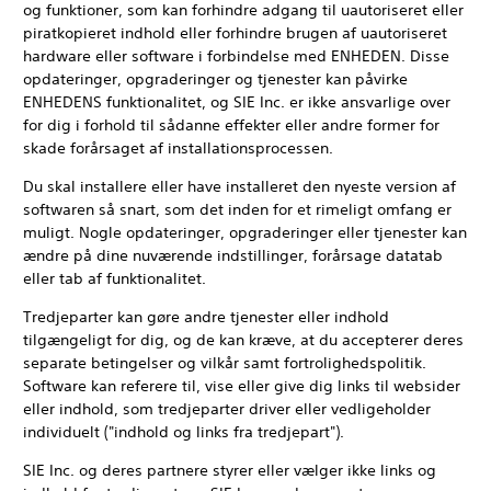
og funktioner, som kan forhindre adgang til uautoriseret eller
piratkopieret indhold eller forhindre brugen af uautoriseret
hardware eller software i forbindelse med ENHEDEN. Disse
opdateringer, opgraderinger og tjenester kan påvirke
ENHEDENS funktionalitet, og SIE Inc. er ikke ansvarlige over
for dig i forhold til sådanne effekter eller andre former for
skade forårsaget af installationsprocessen.
Du skal installere eller have installeret den nyeste version af
softwaren så snart, som det inden for et rimeligt omfang er
muligt. Nogle opdateringer, opgraderinger eller tjenester kan
ændre på dine nuværende indstillinger, forårsage datatab
eller tab af funktionalitet.
Tredjeparter kan gøre andre tjenester eller indhold
tilgængeligt for dig, og de kan kræve, at du accepterer deres
separate betingelser og vilkår samt fortrolighedspolitik.
Software kan referere til, vise eller give dig links til websider
eller indhold, som tredjeparter driver eller vedligeholder
individuelt ("indhold og links fra tredjepart").
SIE Inc. og deres partnere styrer eller vælger ikke links og