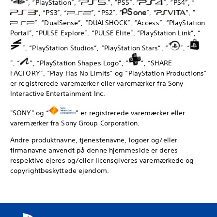
“
”, “PlayStation”, “
”, “PS5”, “
”, “PS4”, “
”, “PS3”, “
”, “PS2”, “
”, “
”, “
”, “DualSense”, “DUALSHOCK”, “Access”, “PlayStation
Portal”, “PULSE Explore”, “PULSE Elite”, “PlayStation Link”, “
”, “PlayStation Studios”, “PlayStation Stars”, “
”, “
”, “
”, “PlayStation Shapes Logo”, “
”, “SHARE
FACTORY”, “Play Has No Limits” og “PlayStation Productions”
er registrerede varemærker eller varemærker fra Sony
Interactive Entertainment Inc.
"SONY" og “
” er registrerede varemærker eller
varemærker fra Sony Group Corporation.
Andre produktnavne, tjenestenavne, logoer og/eller
firmanavne anvendt på denne hjemmeside er deres
respektive ejeres og/eller licensgiveres varemærkede og
copyrightbeskyttede ejendom.