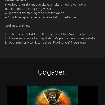
vådhedseffekter.
● Forbedret grafik med opskaleret tekstur, der giver mere
detaljerede NPC'er og omgivelser.
● Opgradet synsfelt og modeller for våben.
● Adskillige fejlrettelser og livskvalitetsforbedringer.
God jagt, Stalker..
Funktionerne i S.T.A.L.K.E.R.: Legends of the Zone – Enhanced
Edition er eksklusive for PlayStation®5-platformen. Disse grafiske
forbedringer er ikke tilgængelige i PlayStation®4-versionen.
Udgaver:
S
.
T
.