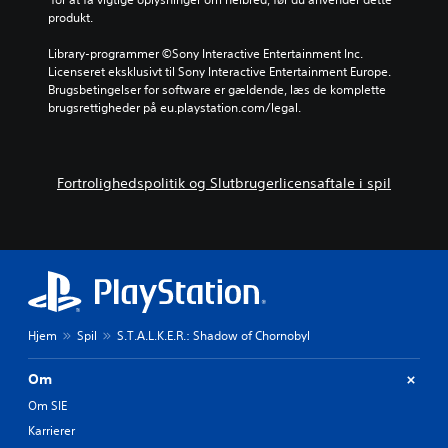
s
f
t
produkt.
t
o
a
o
r
l
Library-programmer ©Sony Interactive Entertainment Inc. 
r
d
t
Licenseret eksklusivt til Sony Interactive Entertainment Europe. 
i
r
e
Brugsbetingelser for software er gældende, læs de komplette 
e
i
r
brugsrettigheder på eu.playstation.com/legal.
d
n
n
e
g
a
v
e
t
i
n
i
Fortrolighedspolitik og Slutbrugerlicensaftale i spil
g
i
v
t
s
t
i
p
f
g
i
o
s
l
r
t
l
u
e
e
d
f
t
i
i
v
Hjem
Spil
S.T.A.L.K.E.R.: Shadow of Chornobyl
n
g
e
d
u
d
s
Om
r
a
t
e
t
Om SIE
i
r
v
l
Karrierer
.
æ