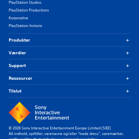
l
PlayStation Studios
l
e
g
PlayStation Productions
t
e
l
Korporative
e
a
n
PlayStation-historie
y
a
o
l
u
Produkter
t
t
e
,
Værdier
r
e
n
l
a
Support
l
t
e
i
Ressourcer
r
v
d
f
e
Tilslut
o
r
r
g
u
i
d
v
i
e
n
s
d
© 2026 Sony Interactive Entertainment Europe Limited (SIEE)
n
s
Alt indhold, spiltitler, varenavne og/eller "trade dress", varemærker,
o
t