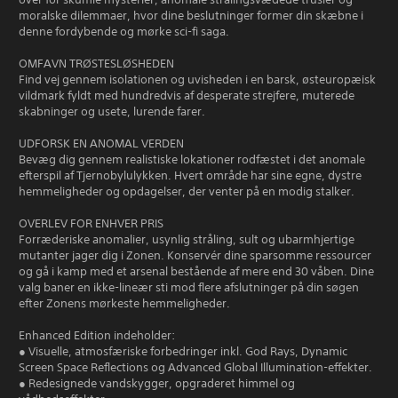
moralske dilemmaer, hvor dine beslutninger former din skæbne i
denne fordybende og mørke sci-fi saga.
OMFAVN TRØSTESLØSHEDEN
Find vej gennem isolationen og uvisheden i en barsk, østeuropæisk
vildmark fyldt med hundredvis af desperate strejfere, muterede
skabninger og usete, lurende farer.
UDFORSK EN ANOMAL VERDEN
Bevæg dig gennem realistiske lokationer rodfæstet i det anomale
efterspil af Tjernobylulykken. Hvert område har sine egne, dystre
hemmeligheder og opdagelser, der venter på en modig stalker.
OVERLEV FOR ENHVER PRIS
Forræderiske anomalier, usynlig stråling, sult og ubarmhjertige
mutanter jager dig i Zonen. Konservér dine sparsomme ressourcer
og gå i kamp med et arsenal bestående af mere end 30 våben. Dine
valg baner en ikke-lineær sti mod flere afslutninger på din søgen
efter Zonens mørkeste hemmeligheder.
Enhanced Edition indeholder:
● Visuelle, atmosfæriske forbedringer inkl. God Rays, Dynamic
Screen Space Reflections og Advanced Global Illumination-effekter.
● Redesignede vandskygger, opgraderet himmel og