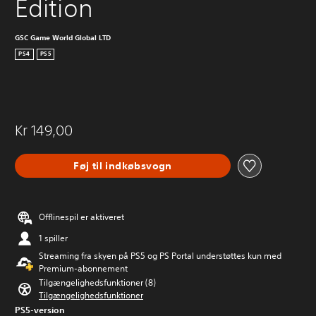
Edition
GSC Game World Global LTD
PS4
PS5
Kr 149,00
Føj til indkøbsvogn
Offlinespil er aktiveret
1 spiller
Streaming fra skyen på PS5 og PS Portal understøttes kun med
Premium-abonnement
Tilgængelighedsfunktioner (8)
Tilgængelighedsfunktioner
PS5-version