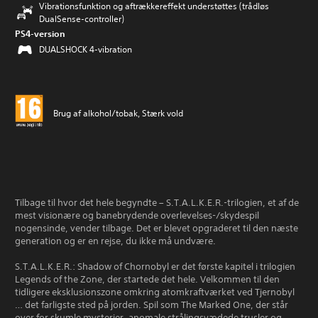
Vibrationsfunktion og aftrækkereffekt understøttes (trådløs
DualSense-controller)
PS4-version
DUALSHOCK 4-vibration
Brug af alkohol/tobak, Stærk vold
Tilbage til hvor det hele begyndte – S.T.A.L.K.E.R.-trilogien, et af de
mest visionære og banebrydende overlevelses-/skydespil
nogensinde, vender tilbage. Det er blevet opgraderet til den næste
generation og er en rejse, du ikke må undvære.
S.T.A.L.K.E.R.: Shadow of Chornobyl er det første kapitel i trilogien
Legends of the Zone, der startede det hele. Velkommen til den
tidligere eksklusionszone omkring atomkraftværket ved Tjernobyl
… det farligste sted på jorden. Spil som The Marked One, der står
over for skumle mysterier, anomale strålingsvædede trusler og