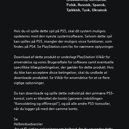
d
e
r
Polsk, Russisk, Spansk,
e
d
e
Tjekkisk, Tysk, Ukrainsk
r
e
k
t
t
o
e
o
n
k
v
t
Hvis du vil spille dette spil på PS5, skal dit system muligvis 
s
e
r
opdateres med den nyeste systemsoftware. Selvom dette spil 
t
r
o
kan spilles på PS5, mangler der muligvis visse funktioner, som 
e
o
l
findes på PS4. Se PlayStation.com/bc for nærmere oplysninger.
r
r
f
f
d
u
Download af dette produkt er underlagt PlayStation Vilkår for 
o
n
n
anvendelse og vores Brugeraftale for software samt eventuelle 
r
e
k
specifikke tillægsbetingelser, der gælder for dette produkt. Hvis 
d
d
t
du ikke kan acceptere disse betingelser, skal du undlade at 
e
e
i
downloade produktet. Se Vilkår for anvendelse for at se flere 
n
n
o
vigtige oplysninger.
p
i
n
r
v
e
Du kan downloade og spille dette indhold på den primære PS5-
i
e
r
konsol, som er tilknyttet din konto (gennem indstillingen 
m
a
n
“Konsoldeling og offlinespil”), og på alle andre PS5-konsoller, 
æ
u
e
når du logger på med den samme konto.
r
a
t
e
f
i
Se 
h
u
l
Helbredsadvarsler
i
d
e
 for at få vigtige oplysninger om helbred, før du anvender dette 