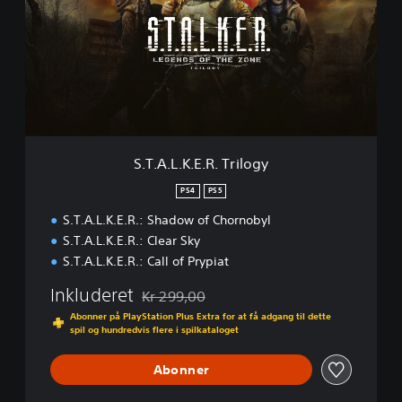
o
A
b
.
y
L
l
.
-
K
E
.
n
E
h
.
a
R
S.T.A.L.K.E.R. Trilogy
n
.
с
T
PS4
PS5
e
r
d
S.T.A.L.K.E.R.: Shadow of Chornobyl
i
E
l
S.T.A.L.K.E.R.: Clear Sky
d
o
S.T.A.L.K.E.R.: Call of Prypiat
i
g
t
y
Inkluderet
Kr 299,00
i
Nedsat fra den normale pris på Kr 299,00
Abonner på PlayStation Plus Extra for at få adgang til dette
o
spil og hundredvis flere i spilkataloget
n
Abonner