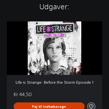
Udgaver:
L
i
f
e
i
s
S
t
r
a
n
g
e
Life is Strange: Before the Storm Episode 1
:
B
e
Kr 44,50
f
o
Føj til indkøbsvogn
r