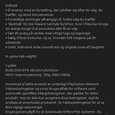
Indhold
• Et eventyr med en fortælling, der udvikler sig efter de valg, du
træffer, og deres konsekvenser
• Forskellige slutninger afhængigt af, hvilke valg du træffer
• ‘Backtalk’ En risk/reward-samtale-funktion, hvor Chloe kan bruge
sin skarpe tunge til at provokere eller få sin vilje
• Sæt dit præg på verden med vittige tags og tegninger
• Vælg Chloes kostume, og se, hvordan folk reagerer på dit
udseende
• Unikt, licenseret indie-soundtrack og original score af Daughter
In-game køb valgfrit
1 spiller
DUALSHOCK®4 Vibrationsfunktion
HDTV-skærmopløsning: 720p,1080i,1080p
Download af dette produkt er underlagt PlayStation Network
Ydelsesbetingelser og vores Brugeraftale for software samt
eventuelle specifikke tillægsbetingelser, der gælder for dette
produkt. Hvis du ikke kan acceptere disse betingelser, skal du
undlade at downloade produktet. Se Ydelsesbetingelser for at se
flere vigtige oplysninger.
Engangslicensafgift for at downloade til flere PS4-systemer. Du