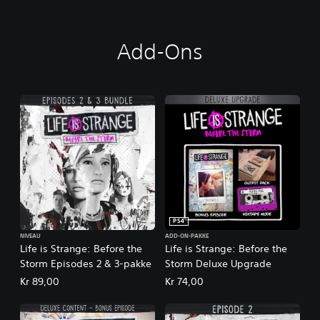
e
S
t
Add-Ons
o
r
m
C
o
m
p
l
e
t
e
S
e
PS4
a
s
NIVEAU
ADD-ON-PAKKE
Life is Strange: Before the
Life is Strange: Before the
o
Storm Episodes 2 & 3-pakke
Storm Deluxe Upgrade
n
Kr 89,00
Kr 74,00