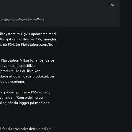
 adaptiv aftrækkereffekt
l dit system muligvis opdateres med 
e spil kan spilles på PS5, mangler 
es på PS4. Se PlayStation.com/bc 
PlayStation Vilkår for anvendelse 
 eventuelle specifikke 
produkt. Hvis du ikke kan 
dlade at downloade produktet. Se 
tige oplysninger.
ld på den primære PS5-konsol, 
tillingen “Konsoldeling og 
oller, når du logger på med den 
d, før du anvender dette produkt.