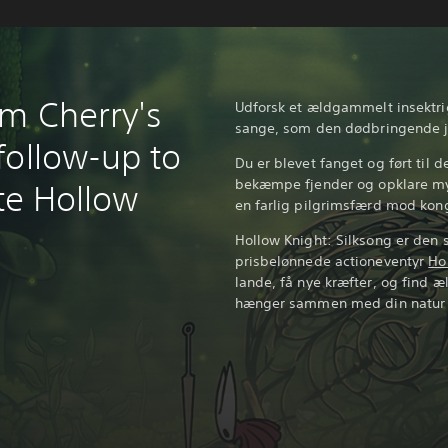
m Cherry's
Udforsk et ældgammelt insektrig
sange, som den dødbringende j
follow-up to
Du er blevet fanget og ført til 
bekæmpe fjender og opklare my
ste Hollow
en farlig pilgrimsfærd mod kong
Hollow Knight: Silksong er den s
prisbelønnede actioneventyr
Ho
lande, få nye kræfter, og find
hænger sammen med din natur o