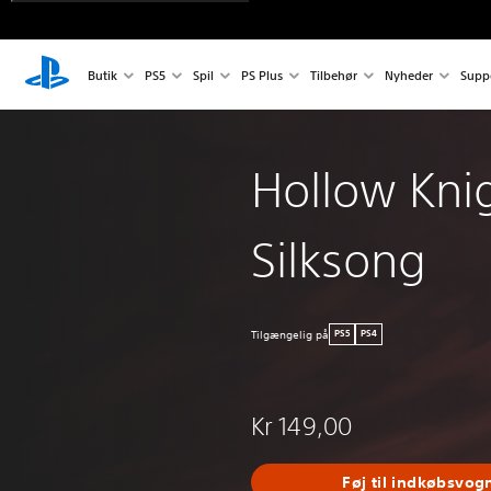
Butik
PS5
Spil
PS Plus
Tilbehør
Nyheder
Supp
Hollow Kni
Silksong
Tilgængelig på
PS5
PS4
Kr 149,00
Føj til indkøbsvog