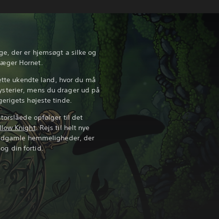
e, der er hjemsøgt a silke og
æger Hornet.
dette ukendte land, hvor du må
sterier, mens du drager ud på
erigets højeste tinde.
torslåede opfølger til det
llow Knight
. Rejs til helt nye
 ældgamle hemmeligheder, der
g din fortid.