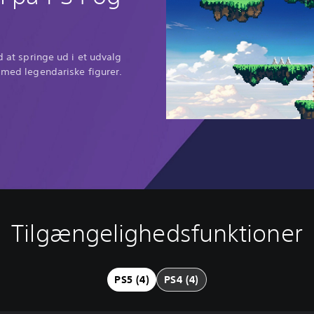
ed at springe ud i et udvalg
l med legendariske figurer.
Tilgængelighedsfunktioner
PS5 (4)
PS4 (4)