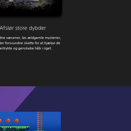
Afslør store dybder
ldne væsener, løs ældgamle mysterier,
ter forsvundne skatte for at hjælpe de
ertrykte og genskabe håb i riget.