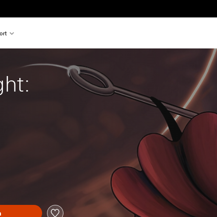
ort
ght:
n