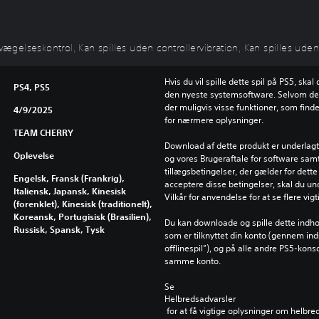
evægelseskontrol, Kan spilles uden controllervibration, Kan spilles uden
Hvis du vil spille dette spil på PS5, ska
PS4, PS5
den nyeste systemsoftware. Selvom dett
der muligvis visse funktioner, som find
4/9/2025
for nærmere oplysninger.
TEAM CHERRY
Download af dette produkt er underlagt 
Oplevelse
og vores Brugeraftale for software samt
tillægsbetingelser, der gælder for dette 
Engelsk, Fransk (Frankrig),
acceptere disse betingelser, skal du un
Italiensk, Japansk, Kinesisk
Vilkår for anvendelse for at se flere vig
(forenklet), Kinesisk (traditionelt),
Koreansk, Portugisisk (Brasilien),
Du kan downloade og spille dette indho
Russisk, Spansk, Tysk
som er tilknyttet din konto (gennem inds
offlinespil”), og på alle andre PS5-kons
samme konto.
Se 
Helbredsadvarsler
 for at få vigtige oplysninger om helbre