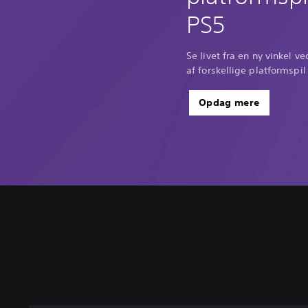
PS5
Se livet fra en ny vinkel v
af forskellige platformspi
Opdag mere
C
o
n
t
r
o