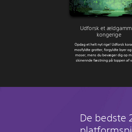
Udforsk et ældgamm
kongerige
Opdag et helt nyt rige! Udforsk kor
mosfyldte grotter, forgyldte byer o
moser, mens du bevæger dig op m
skinennde fæstning på toppen af v
De bedste 
platformspi