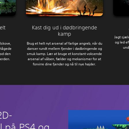
elt
Kast dig ud i dødbringende
kamp
Jagt sjæ
og led ef
alskove,
Brug et helt nyt arsenal af farlige angreb, når du
und
g tågede
danser rundt mellem fjender i dødbringende og
od den
smuk kamp. Lær at bruge et konstant voksende
erden.
arsenal af våben, fælder og mekanismer for at
forvirre dine fjender og nå til nye højder.
2D-
l på PS4 og