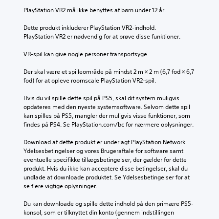
e
t
s
d
l
e
PlayStation VR2 må ikke benyttes af børn under 12 år.
p
r
y
r
i
i
d
,
Dette produkt inkluderer PlayStation VR2-indhold. 
l
n
s
f
PlayStation VR2 er nødvendig for at prøve disse funktioner.
l
g
t
o
e
s
y
r
VR-spil kan give nogle personer transportsyge.
t
n
r
d
s
i
k
i
Der skal være et spilleområde på mindst 2 m × 2 m (6,7 fod × 6,7 
k
v
e
s
fod) for at opleve roomscale PlayStation VR2-spil.
o
e
r
p
n
a
.
i
Hvis du vil spille dette spil på PS5, skal dit system muligvis 
t
u
l
opdateres med den nyeste systemsoftware. Selvom dette spil 
r
e
l
kan spilles på PS5, mangler der muligvis visse funktioner, som 
o
3
t
e
findes på PS4. Se PlayStation.com/bc for nærmere oplysninger.
l
D
e
t
f
l
-
i
Download af dette produkt er underlagt PlayStation Network 
u
l
l
k
Ydelsesbetingelser og vores Brugeraftale for software samt 
n
e
y
k
eventuelle specifikke tillægsbetingelser, der gælder for dette 
k
r
e
produkt. Hvis du ikke kan acceptere disse betingelser, skal du 
d
t
a
i
undlade at downloade produktet. Se Ydelsesbetingelser for at 
i
D
k
n
se flere vigtige oplysninger.
o
u
t
d
n
k
i
e
Du kan downloade og spille dette indhold på den primære PS5-
e
a
v
h
konsol, som er tilknyttet din konto (gennem indstillingen 
r
n
e