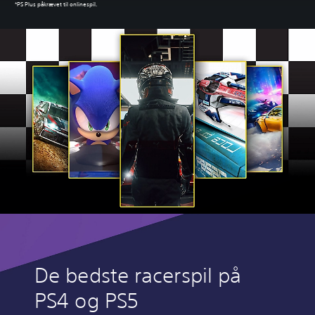
*PS Plus påkrævet til onlinespil.
De bedste racerspil på
PS4 og PS5