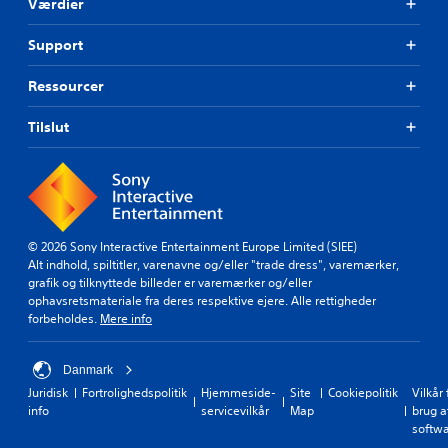
g
Værdier
d
p
m
i
i
e
Support
g
l
d
.
l
s
Ressourcer
e
p
s
i
p
Tilslut
l
i
l
l
e
l
t
e
.
t
u
© 2026 Sony Interactive Entertainment Europe Limited (SIEE)
P
d
Alt indhold, spiltitler, varenavne og/eller "trade dress", varemærker,
å
e
grafik og tilknyttede billeder er varemærker og/eller
n
m
ophavsretsmateriale fra deres respektive ejere. Alle rettigheder
a
i
forbeholdes.
Mere info
t
n
b
d
r
e
Danmark
u
l
Juridisk
Fortrolighedspolitik
Hjemmeside-
Site
Cookiepolitik
Vilkår 
g
s
info
servicevilkår
Map
brug a
e
e
softw
b
r