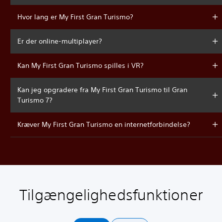
Hvor lang er My First Gran Turismo?
Er der online-multiplayer?
Kan My First Gran Turismo spilles i VR?
Kan jeg opgradere fra My First Gran Turismo til Gran
Turismo 7?
Kræver My First Gran Turismo en internetforbindelse?
Tilgængelighedsfunktioner
L
K
C
J
y
a
o
u
d
n
n
s