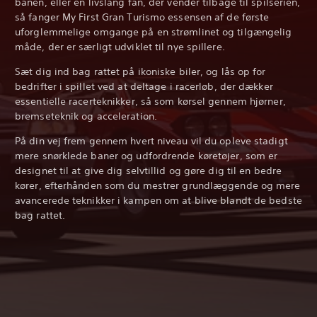
banen, eller en livslang fan, der vender tilbage til spilserien,
så fanger My First Gran Turismo essensen af de første
uforglemmelige omgange på en strømlinet og tilgængelig
måde, der er særligt udviklet til nye spillere.
Sæt dig ind bag rattet på ikoniske biler, og lås op for
bedrifter i spillet ved at deltage i racerløb, der dækker
essentielle racerteknikker, så som kørsel gennem hjørner,
bremseteknik og acceleration.
På din vej frem gennem hvert niveau vil du opleve stadigt
mere snørklede baner og udfordrende køretøjer, som er
designet til at give dig selvtillid og gøre dig til en bedre
kører, efterhånden som du mestrer grundlæggende og mere
avancerede teknikker i kampen om at blive blandt de bedste
bag rattet.