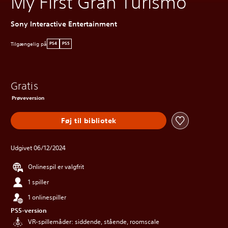
My First Gran Turismo
Sony Interactive Entertainment
Tilgængelig på
PS4
PS5
Gratis
Prøveversion
Føj til bibliotek
Udgivet 06/12/2024
Onlinespil er valgfrit
1 spiller
1 onlinespiller
PS5-version
VR-spillemåder: siddende, stående, roomscale