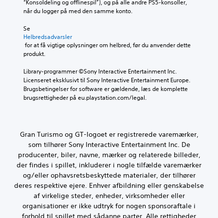
o
“Konsoldeling og offlinespil”), og på alle andre PS5-konsoller, 
f
i
r
l
når du logger på med den samme konto.
u
n
e
d
l
d
e
e
Se 
d
s
n
Helbredsadvarsler
r
t
t
r
 for at få vigtige oplysninger om helbred, før du anvender dette 
t
u
i
æ
produkt.
a
d
l
k
l
.
l
k
Library-programmer ©Sony Interactive Entertainment Inc. 
t
e
e
Licenseret eksklusivt til Sony Interactive Entertainment Europe. 
d
l
h
K
Brugsbetingelser for software er gældende, læs de komplette 
i
y
j
a
brugsrettigheder på eu.playstation.com/legal.
a
d
æ
n
l
o
l
o
s
u
p
g
p
t
e
.
Gran Turismo og GT-logoet er registrerede varemærker,
i
p
f
som tilhører Sony Interactive Entertainment Inc. De
l
u
u
producenter, biler, navne, mærker og relaterede billeder,
t
l
n
,
der findes i spillet, inkluderer i nogle tilfælde varemærker
e
k
s
t
s
og/eller ophavsretsbeskyttede materialer, der tilhører
å
i
u
deres respektive ejere. Enhver afbildning eller genskabelse
l
o
d
af virkelige steder, enheder, virksomheder eller
y
n
e
organisationer er ikke udtryk for nogen sponsoraftale i
d
e
n
forhold til spillet med sådanne parter. Alle rettigheder
e