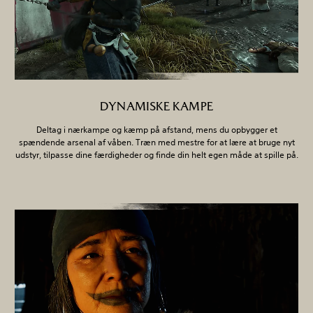
DYNAMISKE KAMPE
Deltag i nærkampe og kæmp på afstand, mens du opbygger et
spændende arsenal af våben. Træn med mestre for at lære at bruge nyt
udstyr, tilpasse dine færdigheder og finde din helt egen måde at spille på.