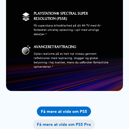
PLAYSTATION® SPECTRAL SUPER
RESOLUTION (PSSR)
Få superskarp billedklarhed på dit 4K-TV med AI-
forbedret ultrahøj opløsning i spil med utrolige
detaljer.*
AVANCERET RAYTRACING
Oplev realisme på et helt nyt niveau gennem
refleksioner med raytracing, skygger og global
belysning i høj kvalitet, mens du udforsker fantastiske
spilverdener.*
Få mere at vide om PS5
Få mere at vide om PS5 Pro