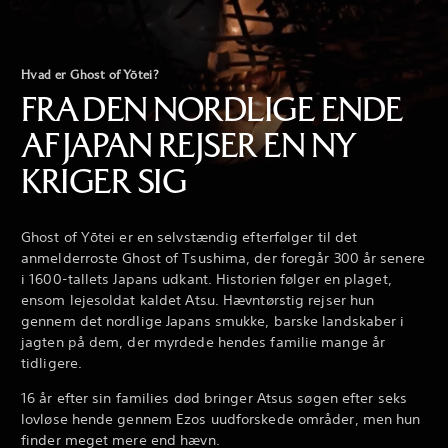
Hvad er Ghost of Yōtei?
FRA DEN NORDLIGE ENDE
AF JAPAN REJSER EN NY
KRIGER SIG
Ghost of Yōtei er en selvstændig efterfølger til det
anmelderroste Ghost of Tsushima, der foregår 300 år senere
i 1600-tallets Japans udkant. Historien følger en plaget,
ensom lejesoldat kaldet Atsu. Hævntørstig rejser hun
gennem det nordlige Japans smukke, barske landskaber i
jagten på dem, der myrdede hendes familie mange år
tidligere.
16 år efter sin families død bringer Atsus søgen efter seks
lovløse hende gennem Ezos uudforskede områder, men hun
finder meget mere end hævn.