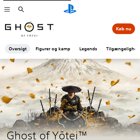
Søg
Køb nu
Oversigt
Figurer og kamp
Legends
Tilgængelighed
Ghost of Yōtei™