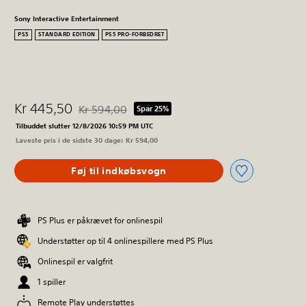
Sony Interactive Entertainment
PS5
STANDARD EDITION
PS5 PRO-FORBEDRET
Kr 445,50
Kr 594,00
Spar 25%
Nedsat fra den normale pris på Kr 594,00
Tilbuddet slutter 12/8/2026 10:59 PM UTC
Laveste pris i de sidste 30 dage: Kr 594,00
Føj til indkøbsvogn
PS Plus er påkrævet for onlinespil
Understøtter op til 4 onlinespillere med PS Plus
Onlinespil er valgfrit
1 spiller
Remote Play understøttes