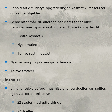
Behold alt dit udstyr, opgraderinger, kosmetik, ressourcer
og samlerobjekter.
Gennemfør mål, du allerede har klaret for at blive
belønnet med spøgelsesblomster. Disse kan byttes til:
Ekstra kosmetik
Nye amuletter
To nye rustningssæt
Nye rustning- og våbenopgraderinger.
To nye trofæer.
Indhold:
En lang række udfordringsmissioner og dueller kan spilles
igen via kortet, inklusive:
22 steder med udfordringer
27 dueller