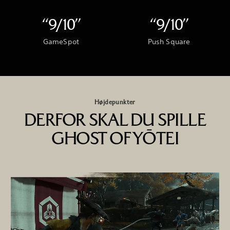
“9/10”
“9/10”
GameSpot
Push Square
Højdepunkter
DERFOR SKAL DU SPILLE
GHOST OF YŌTEI