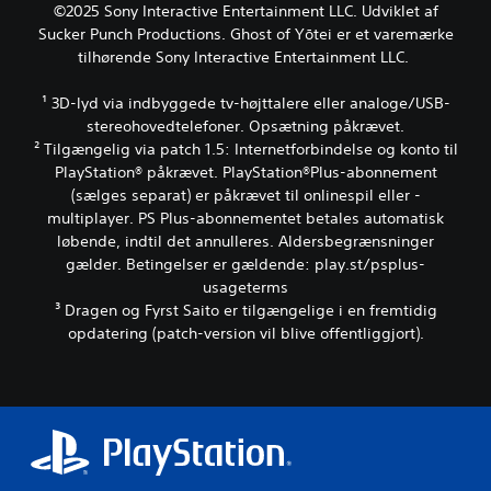
n
©2025 Sony Interactive Entertainment LLC. Udviklet af
t
e
d
i
e
Sucker Punch Productions. Ghost of Yōtei er et varemærke
e
h
e
n
r
a
tilhørende Sony Interactive Entertainment LLC.
k
n
i
d
g
k
s
n
(
.
a
t
d
¹ 3D-lyd via indbyggede tv-højttalere eller analoge/USB-
b
n
i
e
stereohovedtelefoner. Opsætning påkrævet.
a
h
v
r
² Tilgængelig via patch 1.5: Internetforbindelse og konto til
s
ø
i
(
PlayStation® påkrævet. PlayStation®Plus-abonnement
i
r
d
b
(sælges separat) er påkrævet til onlinespil eller -
s
e
u
a
s
)
multiplayer. PS Plus-abonnementet betales automatisk
e
s
h
l
løbende, indtil det annulleres. Aldersbegrænsninger
D
i
e
t
gælder. Betingelser er gældende: play.st/psplus-
e
l
s
f
r
usageterms
e
)
o
g
³ Dragen og Fyrst Saito er tilgængelige i en fremtidig
v
r
i
S
opdatering (patch-version vil blive offentliggjort).
e
a
v
p
j
t
e
i
e
h
s
l
n
j
n
l
r
æ
o
e
u
l
g
t
n
p
l
i
d
e
e
n