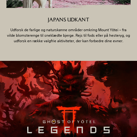
JAPANS UDKANT
Udforsk de farlige og naturskønne områder omkring Mount Yōtei – fra
vilde blomsterenge til sneklædte bjerge. Rejs til fods eller på hesteryg, og
udforsk en række valgfrie aktiviteter, der kan forbedre dine evner.