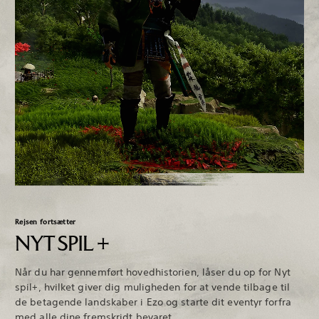
Rejsen fortsætter
NYT SPIL +
Når du har gennemført hovedhistorien, låser du op for Nyt
spil+, hvilket giver dig muligheden for at vende tilbage til
de betagende landskaber i Ezo og starte dit eventyr forfra
med alle dine fremskridt bevaret.