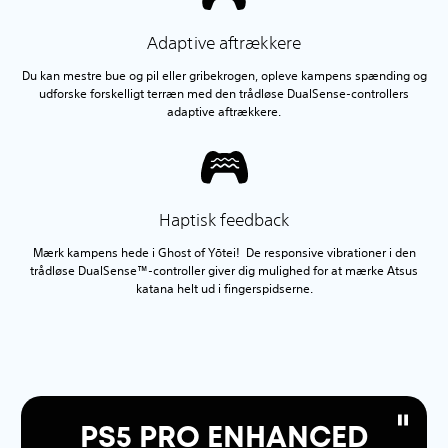
Adaptive aftrækkere
Du kan mestre bue og pil eller gribekrogen, opleve kampens spænding og
udforske forskelligt terræn med den trådløse DualSense-controllers
adaptive aftrækkere.
Haptisk feedback
Mærk kampens hede i Ghost of Yōtei! De responsive vibrationer i den
trådløse DualSense™-controller giver dig mulighed for at mærke Atsus
katana helt ud i fingerspidserne.
PS5 PRO ENHANCED