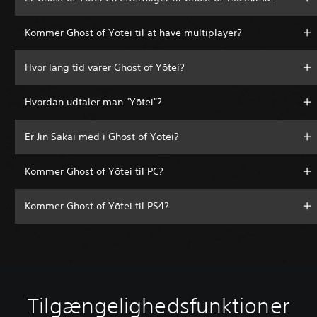
Kommer Ghost of Yōtei til at have multiplayer?
Hvor lang tid varer Ghost of Yōtei?
Hvordan udtaler man "Yōtei"?
Er Jin Sakai med i Ghost of Yōtei?
Kommer Ghost of Yōtei til PC?
Kommer Ghost of Yōtei til PS4?
Tilgængelighedsfunktioner
V
L
K
J
J