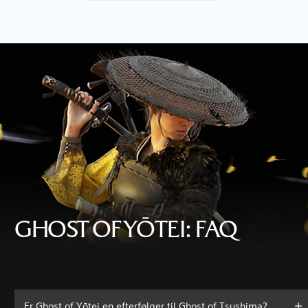
GHOST OF YŌTEI: FAQ
Er Ghost of Yōtei en efterfølger til Ghost of Tsushima?