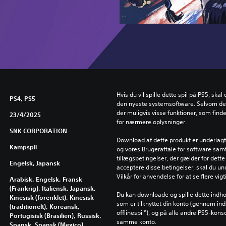
Hvis du vil spille dette spil på PS5, ska
PS4, PS5
den nyeste systemsoftware. Selvom dett
der muligvis visse funktioner, som find
23/4/2025
for nærmere oplysninger.
SNK CORPORATION
Download af dette produkt er underlagt 
Kampspil
og vores Brugeraftale for software samt
tillægsbetingelser, der gælder for dette 
Engelsk, Japansk
acceptere disse betingelser, skal du un
Vilkår for anvendelse for at se flere vig
Arabisk, Engelsk, Fransk
(Frankrig), Italiensk, Japansk,
Du kan downloade og spille dette indho
Kinesisk (forenklet), Kinesisk
som er tilknyttet din konto (gennem inds
(traditionelt), Koreansk,
offlinespil”), og på alle andre PS5-kons
Portugisisk (Brasilien), Russisk,
samme konto.
Spansk, Spansk (Mexico),