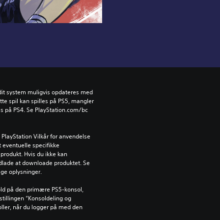
l dit system muligvis opdateres med 
e spil kan spilles på PS5, mangler 
es på PS4. Se PlayStation.com/bc 
PlayStation Vilkår for anvendelse 
 eventuelle specifikke 
produkt. Hvis du ikke kan 
dlade at downloade produktet. Se 
tige oplysninger.
ld på den primære PS5-konsol, 
tillingen “Konsoldeling og 
oller, når du logger på med den 