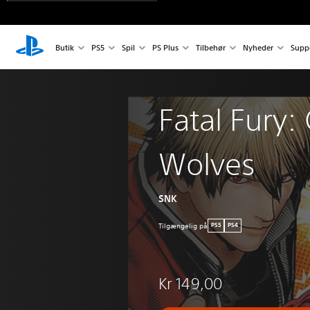
Butik
PS5
Spil
PS Plus
Tilbehør
Nyheder
Supp
Fatal Fury: 
Wolves
SNK
Tilgængelig på
PS5
PS4
Kr 149,00