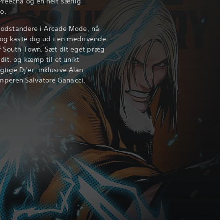
Preecha og en helt særlig
o.
dstandere i Arcade Mode, nå
e og kaste dig ud i en medrivende
of South Town. Sæt dit eget præg
dit, og kæmp til et unikt
tige Dj'er, inklusive Alan
mperen Salvatore Ganacci.