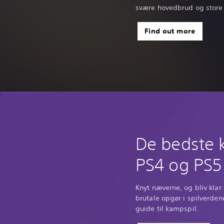
svære hovedbrud og store 
Find out more
De bedste 
PS4 og PS5
Knyt næverne, og bliv klar 
brutale opgør i spilverd
guide til kampspil.