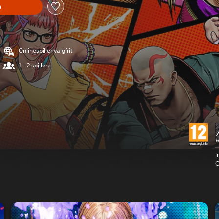
n
Onlinespil er valgfrit
1 – 2 spillere
I
C