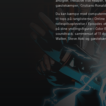
ansigter, inklusive Vox Reaper, 
gæstekæmper; Cristiano Ronald
Du kan kæmpe mod computermo
til tops på ranglisterne i Onlin
rollespilsoplevelse i Episodes 
på dine yndlingsfigurer i Color E
soundtrack, sammensat af 11 dyg
Walker, Steve Aoki og gæstekæ