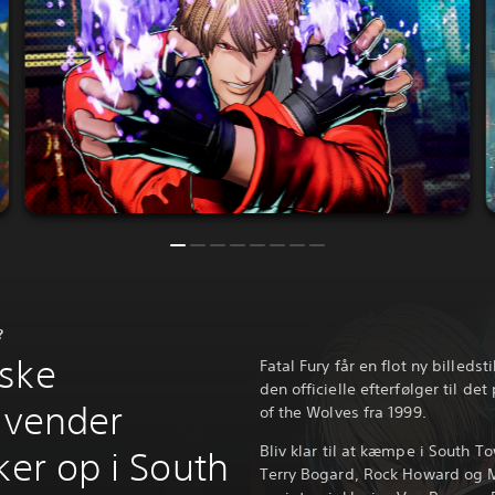
?
iske
Fatal Fury får en flot ny billed
den officielle efterfølger til d
 vender
of the Wolves fra 1999.
Bliv klar til at kæmpe i South T
ker op i South
Terry Bogard, Rock Howard og Ma