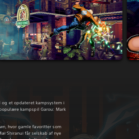
stil og et opdateret kampsystem i
et populære kampspil Garou: Mark
own, hvor gamle favoritter som
i Shiranui får selskab af nye