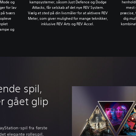
kampsystemer, såsom Just Defence og Dodge
henholdsv
e Mode og
Attacks, får selskab af det nye REV System.
mest s
er for lav
Vælg et sted på din livsmåler for at aktivere REV
præcise, 
 på tværs
Meter, som giver mulighed for mange teknikker,
dig mul
 opleve
inklusive REV Arts og REV Accel.
kombinat
mplet
kampe og
nde spil,
 gået glip
yStation-spil fra første
et elegante rollespil,