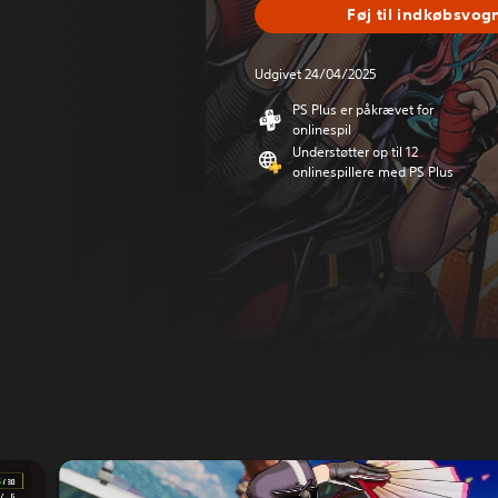
Føj til indkøbsvog
Udgivet 24/04/2025
PS Plus er påkrævet for
onlinespil
Understøtter op til 12
onlinespillere med PS Plus