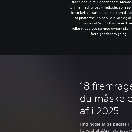
traditionelle muligheder som Arcad
Online med rollback-netkode, som sørg
forsinkelse i kampe, og matchmaking
af platforme. Solospillere kan også
Episodes of South Town – en ko
rollespilsoplevelse med dynamiske 
færdighedsopbygning.
18 fremrage
du måske er
af i 2025
Find nogle af de bedste Pla
halvdel af 2025, blandt and