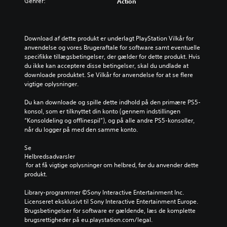
Genrer:
Action
)
k
e
a
h
D
n
o
e
a
l
r
Download af dette produkt er underlagt PlayStation Vilkår for 
f
d
g
anvendelse og vores Brugeraftale for software samt eventuelle 
b
e
i
specifikke tillægsbetingelser, der gælder for dette produkt. Hvis 
r
r
v
du ikke kan acceptere disse betingelser, skal du undlade at 
y
k
e
downloade produktet. Se Vilkår for anvendelse for at se flere 
d
u
s
vigtige oplysninger.
e
n
n
s
u
o
Du kan downloade og spille dette indhold på den primære PS5-
p
n
g
konsol, som er tilknyttet din konto (gennem indstillingen 
i
d
l
“Konsoldeling og offlinespil”), og på alle andre PS5-konsoller, 
l
e
e
når du logger på med den samme konto.
l
r
m
e
t
u
Se 
t
e
l
Helbredsadvarsler
m
k
i
 for at få vigtige oplysninger om helbred, før du anvender dette 
i
s
g
produkt.
d
t
h
l
e
e
Library-programmer ©Sony Interactive Entertainment Inc. 
e
r
d
Licenseret eksklusivt til Sony Interactive Entertainment Europe. 
r
f
e
Brugsbetingelser for software er gældende, læs de komplette 
t
o
r
brugsrettigheder på eu.playstation.com/legal.
i
r
f