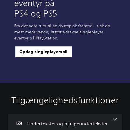
eventyr på
PS4 og PS5
Fra det ydre rum til en dystopisk fremtid - tjek de
mest medrivende, historiedrevne singleplayer-
eventyr på PlayStation.
Opdag singleplayerspil
Tilgængelighedsfunktioner
U
J
A
n
u
f
d
s
b
e
t
r
r
e
y
Undertekster og hjælpeundertekster
t
r
d