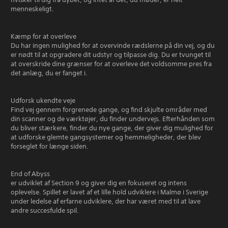
menneskeligt.
Kæmp for at overleve
Du har ingen mulighed for at overvinde rædslerne på din vej, og du
er nødt til at opgradere dit udstyr og tilpasse dig. Du er tvunget til
at overskride dine grænser for at overleve det voldsomme pres fra
det anlæg, du er fanget i.
Udforsk ukendte veje
Find vej gennem forgrenede gange, og find skjulte områder med
din scanner og de værktøjer, du finder undervejs. Efterhånden som
du bliver stærkere, finder du nye gange, der giver dig mulighed for
at udforske glemte gangsystemer og hemmeligheder, der blev
forseglet for længe siden.
End of Abyss
er udviklet af Section 9 og giver dig en fokuseret og intens
oplevelse. Spillet er lavet af et lille hold udviklere i Malmø i Sverige
under ledelse af erfarne udviklere, der har været med til at lave
andre succesfulde spil.