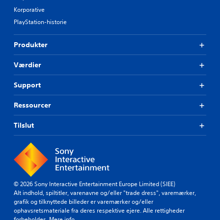
p
l
g
i
Korporative
a
s
l
PlayStation-historie
y
t
l
e
e
e
l
f
Produkter
s
l
i
e
u
g
Værdier
r
d
u
f
r
e
i
Support
e
n
l
r
b
m
.
Ressourcer
e
v
v
i
Tilslut
æ
s
g
n
i
e
n
l
g
s
(
e
k
© 2026 Sony Interactive Entertainment Europe Limited (SIEE)
s
u
Alt indhold, spiltitler, varenavne og/eller "trade dress", varemærker,
k
n
grafik og tilknyttede billeder er varemærker og/eller
o
o
ophavsretsmateriale fra deres respektive ejere. Alle rettigheder
n
f
forbeholdes.
Mere info