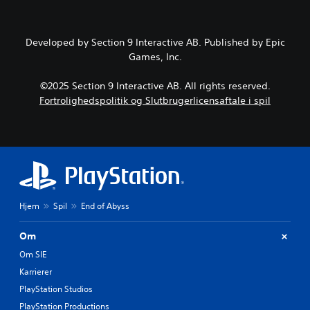
d
d
o
i
e
r
g
n
p
Developed by Section 9 Interactive AB. Published by Epic
t
p
i
n
Games, Inc.
r
n
å
i
d
r
m
e
©2025 Section 9 Interactive AB. All rights reserved.
s
æ
n
Fortrolighedspolitik og Slutbrugerlicensaftale i spil
o
r
f
m
e
ø
h
h
l
e
i
s
l
s
o
s
t
m
t
o
h
u
r
e
n
Hjem
Spil
End of Abyss
i
d
d
e
.
e
d
Om
r
e
K
Om SIE
g
v
a
a
i
Karrierer
m
n
g
PlayStation Studios
e
t
s
p
PlayStation Productions
i