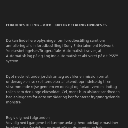
FORUDBESTILLING – ØJEBLIKKELIG BETALING OPKRÆVES
Du kan finde flere oplysninger om forudbestilling samt om
annullering af din forudbestilling i Sony Entertainment Network
Ydelsesbetingelser/Brugeraftale. Automatisk kræver, at
Automatisk log på og Log ind automatisk er aktiveret på dit PS5™-
system.
Dybt nede i et underjordisk anlæg udvikler en mission om at
undersøge en række hændelser af ukendt oprindelse sig til en
skræmmende rejse gennem en ødelagt og forladt verden. Indtag
rollen som den unge elitesoldat, Cel, mens hun afslører sandheden
bag anlæggets forladte områder og konfronterer frygtindgydende
monstre.
Begiv dig ned i afgrunden
Vov dig ned i gangene i et kæmpe anlæg, hvor ødelagte maskiner
hvisker til dig fra dybet, og intet af det, du møder, er helt