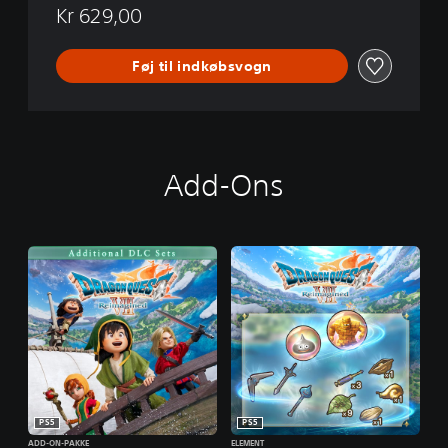
Kr 629,00
Føj til indkøbsvogn
Add-Ons
PS5
PS5
ADD-ON-PAKKE
ELEMENT