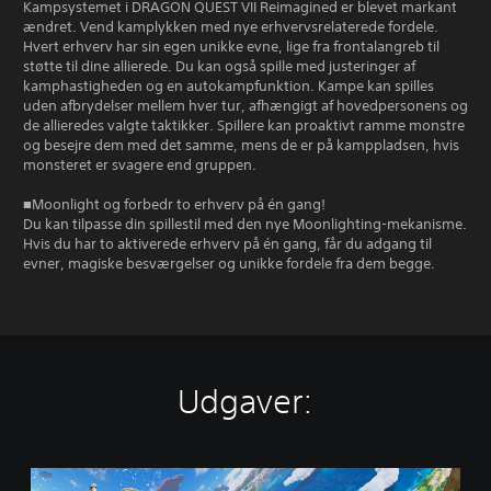
Kampsystemet i DRAGON QUEST VII Reimagined er blevet markant
ændret. Vend kamplykken med nye erhvervsrelaterede fordele.
Hvert erhverv har sin egen unikke evne, lige fra frontalangreb til
støtte til dine allierede. Du kan også spille med justeringer af
kamphastigheden og en autokampfunktion. Kampe kan spilles
uden afbrydelser mellem hver tur, afhængigt af hovedpersonens og
de allieredes valgte taktikker. Spillere kan proaktivt ramme monstre
og besejre dem med det samme, mens de er på kamppladsen, hvis
monsteret er svagere end gruppen.
■Moonlight og forbedr to erhverv på én gang!
Du kan tilpasse din spillestil med den nye Moonlighting-mekanisme.
Hvis du har to aktiverede erhverv på én gang, får du adgang til
evner, magiske besværgelser og unikke fordele fra dem begge.
Udgaver:
D