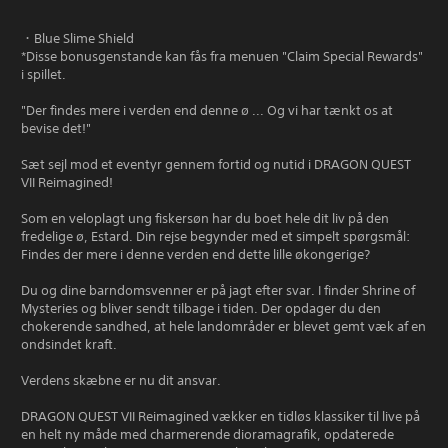
・Blue Slime Shield
*Disse bonusgenstande kan fås fra menuen "Claim Special Rewards"
i spillet.
"Der findes mere i verden end denne ø ... Og vi har tænkt os at
bevise det!"
Sæt sejl mod et eventyr gennem fortid og nutid i DRAGON QUEST
VII Reimagined!
Som en veloplagt ung fiskersøn har du boet hele dit liv på den
fredelige ø, Estard. Din rejse begynder med et simpelt spørgsmål:
Findes der mere i denne verden end dette lille økongerige?
Du og dine barndomsvenner er på jagt efter svar. I finder Shrine of
Mysteries og bliver sendt tilbage i tiden. Der opdager du den
chokerende sandhed, at hele landområder er blevet gemt væk af en
ondsindet kraft.
Verdens skæbne er nu dit ansvar.
DRAGON QUEST VII Reimagined vækker en tidløs klassiker til live på
en helt ny måde med charmerende dioramagrafik, opdaterede