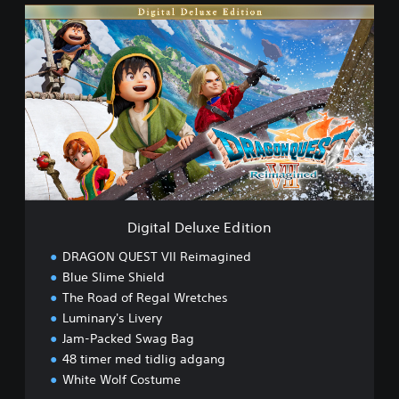
e
D
d
i
D
g
e
i
m
t
o
a
l
D
e
l
u
x
e
Digital Deluxe Edition
E
d
DRAGON QUEST VII Reimagined
i
Blue Slime Shield
t
The Road of Regal Wretches
i
o
Luminary's Livery
n
Jam-Packed Swag Bag
48 timer med tidlig adgang
White Wolf Costume