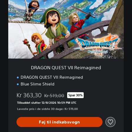
R
A
G
O
N
Q
U
E
S
T
V
I
DRAGON QUEST VII Reimagined
I
R
DRAGON QUEST VII Reimagined
e
Blue Slime Shield
i
m
Kr 363,30
Kr 519,00
Spar 30%
a
Nedsat fra den normale pris på Kr 519,00
g
Tilbuddet slutter 12/8/2026 10:59 PM UTC
i
Laveste pris i de sidste 30 dage: Kr 519,00
n
e
Føj til indkøbsvogn
d