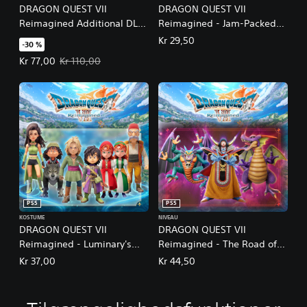
DRAGON QUEST VII
DRAGON QUEST VII
Reimagined Additional DLC-
Reimagined - Jam-Packed
sæt
Swag Bag
Kr 29,50
-30 %
Tilbudspris Kr 77,00. Oprindelig pris Kr 110,00.
Kr 77,00
Kr 110,00
PS5
PS5
KOSTUME
NIVEAU
DRAGON QUEST VII
DRAGON QUEST VII
Reimagined - Luminary's
Reimagined - The Road of
Livery
Regal Wretches
Kr 37,00
Kr 44,50