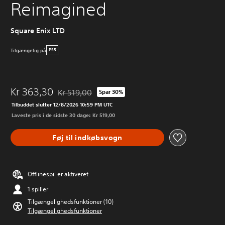
Reimagined
Square Enix LTD
Tilgængelig på
PS5
Kr 363,30
Kr 519,00
Spar 30%
Nedsat fra den normale pris på Kr 519,00
Tilbuddet slutter 12/8/2026 10:59 PM UTC
Laveste pris i de sidste 30 dage: Kr 519,00
Føj til indkøbsvogn
Offlinespil er aktiveret
1 spiller
Tilgængelighedsfunktioner (10)
Tilgængelighedsfunktioner