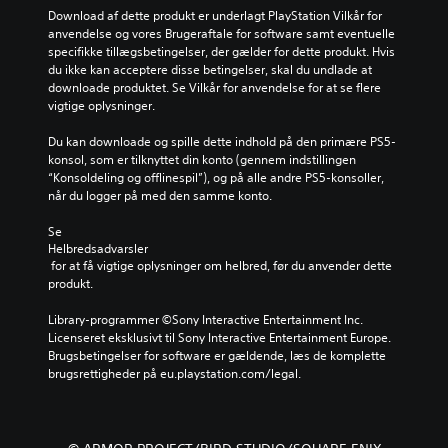
r
e
t
r
s
Download af dette produkt er underlagt PlayStation Vilkår for 
o
l
e
o
e
anvendelse og vores Brugeraftale for software samt eventuelle 
l
l
r
r
r
specifikke tillægsbetingelser, der gælder for dette produkt. Hvis 
f
e
f
d
o
du ikke kan acceptere disse betingelser, skal du undlade at 
u
l
o
n
g
downloade produktet. Se Vilkår for anvendelse for at se flere 
n
y
r
e
e
vigtige oplysninger.
k
d
d
d
f
t
s
e
e
f
Du kan downloade og spille dette indhold på den primære PS5-
i
t
n
n
e
konsol, som er tilknyttet din konto (gennem indstillingen 
o
y
p
i
k
“Konsoldeling og offlinespil”), og på alle andre PS5-konsoller, 
n
r
r
v
t
når du logger på med den samme konto.
e
k
i
e
e
r
e
m
a
r
Se 
n
r
æ
u
u
Helbredsadvarsler
e
.
r
a
n
 for at få vigtige oplysninger om helbred, før du anvender dette 
t
e
f
d
produkt.
i
h
u
e
l
i
d
r
Library-programmer ©Sony Interactive Entertainment Inc. 
e
s
f
g
Licenseret eksklusivt til Sony Interactive Entertainment Europe. 
t
t
o
a
Brugsbetingelser for software er gældende, læs de komplette 
a
o
r
m
brugsrettigheder på eu.playstation.com/legal.
l
r
d
e
t
i
r
p
e
e
i
l
r
d
n
a