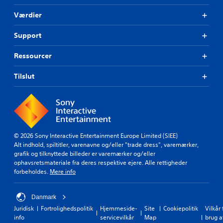
u
t
b
d
t
Værdier
e
e
t
,
r
h
e
e
n
Support
a
l
k
a
g
l
s
t
.
Ressourcer
e
t
i
r
e
v
d
Tilslut
r
f
e
o
(
r
r
b
g
u
a
i
d
s
v
i
e
i
n
© 2026 Sony Interactive Entertainment Europe Limited (SIEE)
s
s
d
Alt indhold, spiltitler, varenavne og/eller "trade dress", varemærker,
n
)
s
grafik og tilknyttede billeder er varemærker og/eller
o
t
S
ophavsretsmateriale fra deres respektive ejere. Alle rettigheder
g
i
p
forbeholdes.
Mere info
e
l
i
t
l
l
s
e
l
Danmark
u
t
e
Juridisk
Fortrolighedspolitik
Hjemmeside-
Site
Cookiepolitik
Vilkår 
p
s
t
info
servicevilkår
Map
brug a
p
v