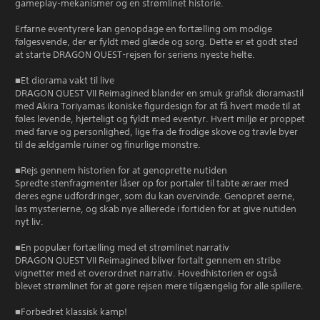
gameplay-mekanismer og en strømlinet historie.
Erfarne eventyrere kan genopdage en fortælling om modige
følgesvende, der er fyldt med glæde og sorg. Dette er et godt sted
at starte DRAGON QUEST-rejsen for seriens nyeste helte.
■Et diorama vakt til live
DRAGON QUEST VII Reimagined blander en smuk grafisk dioramastil
med Akira Toriyamas ikoniske figurdesign for at få hvert møde til at
føles levende, hjerteligt og fyldt med eventyr. Hvert miljø er proppet
med farve og personlighed, lige fra de frodige skove og travle byer
til de ældgamle ruiner og finurlige monstre.
■Rejs gennem historien for at genoprette nutiden
Spredte stenfragmenter låser op for portaler til tabte æraer med
deres egne udfordringer, som du kan overvinde. Genopret øerne,
løs mysterierne, og skab nye allierede i fortiden for at give nutiden
nyt liv.
■En populær fortælling med et strømlinet narrativ
DRAGON QUEST VII Reimagined bliver fortalt gennem en stribe
vignetter med et overordnet narrativ. Hovedhistorien er også
blevet strømlinet for at gøre rejsen mere tilgængelig for alle spillere.
■Forbedret klassisk kamp!