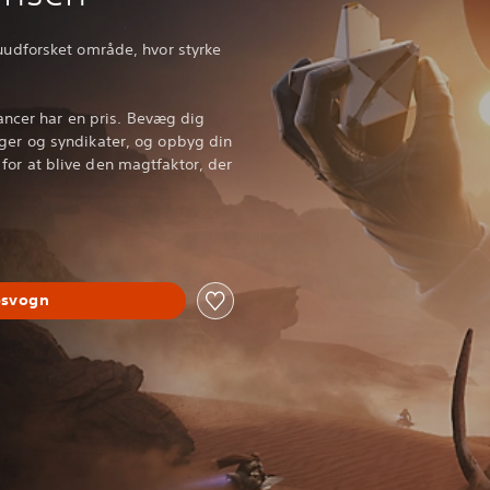
 uudforsket område, hvor styrke
liancer har en pris. Bevæg dig
gger og syndikater, og opbyg din
for at blive den magtfaktor, der
øbsvogn