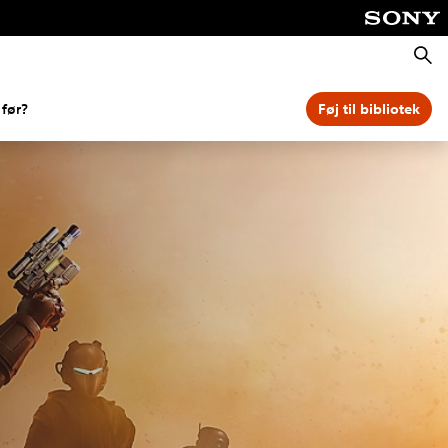
Søg
 før?
Føj til bibliotek