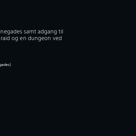
enegades samt adgang til
c raid og en dungeon ved
negades)