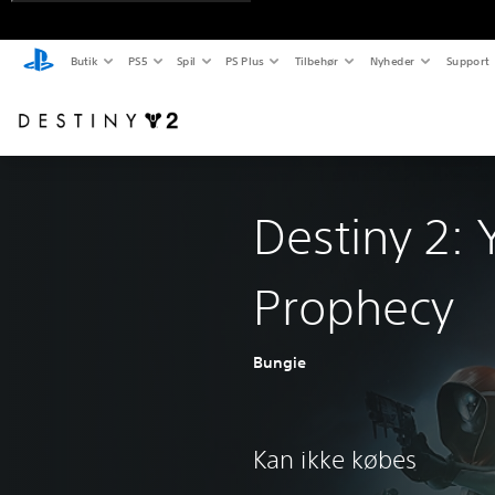
Butik
PS5
Spil
PS Plus
Tilbehør
Nyheder
Support
Destiny 2: 
Prophecy
Bungie
Kan ikke købes