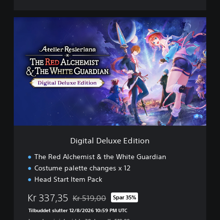
D
i
g
i
t
a
l
D
e
l
u
x
e
Digital Deluxe Edition
E
d
The Red Alchemist & the White Guardian
i
Costume palette changes x 12
t
Head Start Item Pack
i
o
Kr 337,35
Kr 519,00
Spar 35%
n
Nedsat fra den normale pris på Kr 519,00
Tilbuddet slutter 12/8/2026 10:59 PM UTC