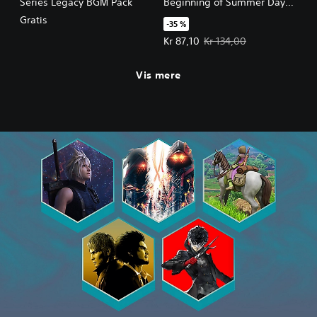
Series Legacy BGM Pack
Beginning of Summer Days
Costume Set
Gratis
-35 %
Tilbudspris Kr 87,10. Oprindelig p
Kr 87,10
Kr 134,00
Vis mere