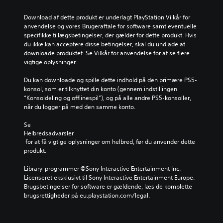
t
r
h
l
u
e
o
e
l
Download af dette produkt er underlagt PlayStation Vilkår for 
n
r
r
d
e
anvendelse og vores Brugeraftale for software samt eventuelle 
n
f
d
e
l
specifikke tillægsbetingelser, der gælder for dette produkt. Hvis 
e
o
n
r
y
du ikke kan acceptere disse betingelser, skal du undlade at 
f
r
e
f
d
downloade produktet. Se Vilkår for anvendelse for at se flere 
o
d
d
o
s
vigtige oplysninger.
r
e
e
r
t
s
n
n
p
y
Du kan downloade og spille dette indhold på den primære PS5-
t
p
i
i
r
konsol, som er tilknyttet din konto (gennem indstillingen 
å
r
v
n
k
“Konsoldeling og offlinespil”), og på alle andre PS5-konsoller, 
f
i
e
d
e
når du logger på med den samme konto.
a
m
a
e
r
r
æ
u
n
.
Se 
v
r
a
f
Helbredsadvarsler
e
e
f
ø
 for at få vigtige oplysninger om helbred, før du anvender dette 
r
h
u
l
produkt.
f
i
d
s
o
s
f
o
Library-programmer ©Sony Interactive Entertainment Inc. 
r
t
o
m
Licenseret eksklusivt til Sony Interactive Entertainment Europe. 
a
o
r
h
Brugsbetingelser for software er gældende, læs de komplette 
t
r
d
e
brugsrettigheder på eu.playstation.com/legal.
s
i
r
d
p
e
i
.
i
d
n