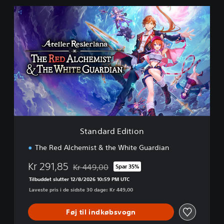
S
t
a
n
d
a
r
d
E
d
i
t
i
Standard Edition
o
n
The Red Alchemist & the White Guardian
Kr 291,85
Kr 449,00
Spar 35%
Nedsat fra den normale pris på Kr 449,00
Tilbuddet slutter 12/8/2026 10:59 PM UTC
Laveste pris i de sidste 30 dage: Kr 449,00
Føj til indkøbsvogn