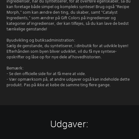
ingredienser, når du syntetiserer, for at overføre egenskaber, så du
kan foretage både simpel og kompleks syntese! Brug også "Recipe
Morph," som kan ændre den ting, du skaber, samt "Catalyst
Ingredients," som ændrer på Gift Colors på ingredienser og
kategorier af ingredienser, der kan tilføjes, så du kan lave de bedst
tænkelige genstande!
Byudvikling og butiksadministration:
Sælg de genstande, du syntetiserer, i dinbutik for at udvikle byen!
Efterhånden som byen bliver udviklet, vil du få nye syntese-
opskrifter og låse op for nye dele af hovedhistorien.
Bemærk:
- Se den officielle side for at få mere at vide.
- Vær opmærksom på, at andre udgaver også kan indeholde dette
produkt. Pas på ikke at købe de samme ting flere gange.
Udgaver: