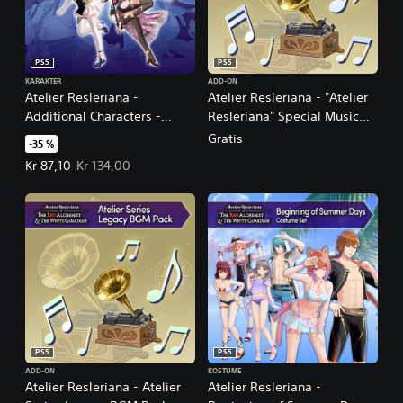
PS5
PS5
KARAKTER
ADD-ON
Atelier Resleriana -
Atelier Resleriana - "Atelier
Additional Characters -
Resleriana" Special Music
Resna and Valeria
Pack
Gratis
-35 %
Tilbudspris Kr 87,10. Oprindelig pris Kr 134,00.
Kr 87,10
Kr 134,00
PS5
PS5
ADD-ON
KOSTUME
Atelier Resleriana - Atelier
Atelier Resleriana -