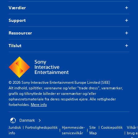
r
t
p
v
Værdier
e
i
e
r
n
r
n
Support
d
k
a
(
a
t
Ressourcer
b
n
i
æ
a
v
n
Tilslut
s
f
d
o
i
r
r
s
e
u
)
s
d
D
,
i
e
s
n
© 2026 Sony Interactive Entertainment Europe Limited (SIEE)
r
å
d
Alt indhold, spiltitler, varenavne og/eller "trade dress", varemærker,
g
d
s
grafik og tilknyttede billeder er varemærker og/eller
i
e
t
ophavsretsmateriale fra deres respektive ejere. Alle rettigheder
v
b
i
forbeholdes.
Mere info
e
l
l
s
i
l
n
v
e
Danmark
o
e
t
Juridisk
Fortrolighedspolitik
Hjemmeside-
Site
Cookiepolitik
Vilkår 
g
r
s
info
servicevilkår
Map
brug a
l
n
v