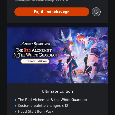
Laveste pris i de sidste 30 dage: Kr 519,00
Føj til indkøbsvogn
U
l
t
i
m
a
t
e
E
d
i
t
i
Ultimate Edition
o
n
The Red Alchemist & the White Guardian
Costume palette changes x 12
Head Start Item Pack