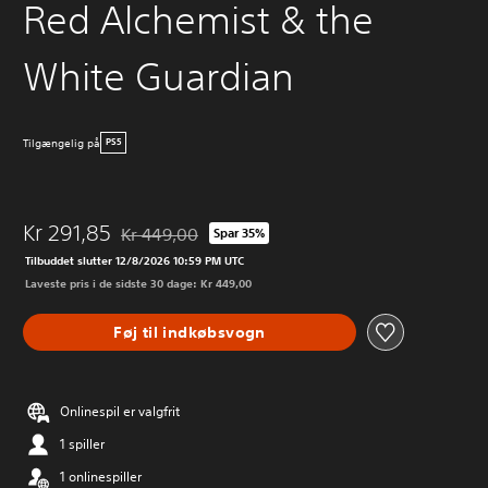
Red Alchemist & the
White Guardian
Tilgængelig på
PS5
Kr 291,85
Kr 449,00
Spar 35%
Nedsat fra den normale pris på Kr 449,00
Tilbuddet slutter 12/8/2026 10:59 PM UTC
Laveste pris i de sidste 30 dage: Kr 449,00
Føj til indkøbsvogn
Onlinespil er valgfrit
1 spiller
1 onlinespiller