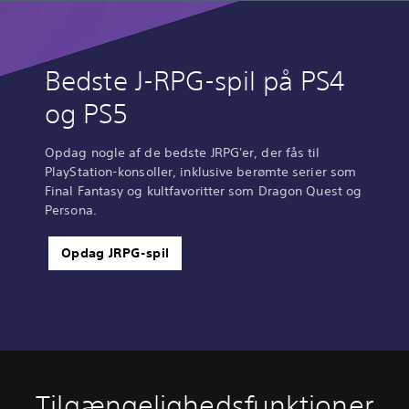
Bedste J-RPG-spil på PS4
og PS5
Opdag nogle af de bedste JRPG'er, der fås til
PlayStation-konsoller, inklusive berømte serier som
Final Fantasy og kultfavoritter som Dragon Quest og
Persona.
Opdag JRPG-spil
Tilgængelighedsfunktioner
F
L
U
J
J