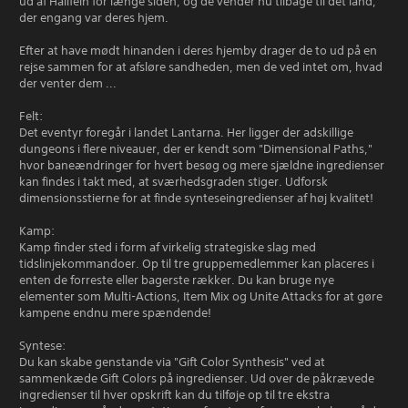
ud af Hallfein for længe siden, og de vender nu tilbage til det land,
der engang var deres hjem.
Efter at have mødt hinanden i deres hjemby drager de to ud på en
rejse sammen for at afsløre sandheden, men de ved intet om, hvad
der venter dem ...
Felt:
Det eventyr foregår i landet Lantarna. Her ligger der adskillige
dungeons i flere niveauer, der er kendt som "Dimensional Paths,"
hvor baneændringer for hvert besøg og mere sjældne ingredienser
kan findes i takt med, at sværhedsgraden stiger. Udforsk
dimensionsstierne for at finde synteseingredienser af høj kvalitet!
Kamp:
Kamp finder sted i form af virkelig strategiske slag med
tidslinjekommandoer. Op til tre gruppemedlemmer kan placeres i
enten de forreste eller bagerste rækker. Du kan bruge nye
elementer som Multi-Actions, Item Mix og Unite Attacks for at gøre
kampene endnu mere spændende!
Syntese:
Du kan skabe genstande via "Gift Color Synthesis" ved at
sammenkæde Gift Colors på ingredienser. Ud over de påkrævede
ingredienser til hver opskrift kan du tilføje op til tre ekstra