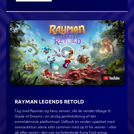
RAYMAN LEGENDS RETOLD
Tag med Rayman og hans venner, når de vender tilbage til
Glade of Dreams i en dristig genfortolkning af det
anmelderroste platformspil. Udforsk en verden spækket med
overraskelser alene eller sammen med op til tre venner – eller
gå efter sejren i den nye og forbedrede Kung Foot-arena.