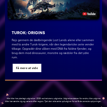
TUROK: ORIGINS
Rejs gennem de dødbringende Lost Lands alene eller sammen
med to andre Turok-krigere, når den legendariske serie vender
tilbage. Opgradér dine våben med DNA fra faldne fjender, og
brug dem mod dinosaurer, monstre og rædsler fra det ydre
rum.
Få mere at vide
Alle titler har planlagt udgivelse i 2026 ved tekstens udgivelse. Udgivelsesdatoer for endnu ikke udgivne
titler kan ændre sig og variere efter region. Tjek den relevante spiludgiver for at få de seneste oplysninger.