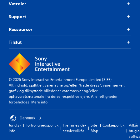
Værdier
Support
Ressourcer
Tilslut
© 2026 Sony Interactive Entertainment Europe Limited (SIEE)
Alt indhold, spiltitler, varenavne og/eller "trade dress", varemærker,
grafik og tilknyttede billeder er varemærker og/eller
ophavsretsmateriale fra deres respektive ejere. Alle rettigheder
forbeholdes.
Mere info
Danmark
Juridisk
Fortrolighedspolitik
Hjemmeside-
Site
Cookiepolitik
Vilkår 
info
servicevilkår
Map
brug a
softw