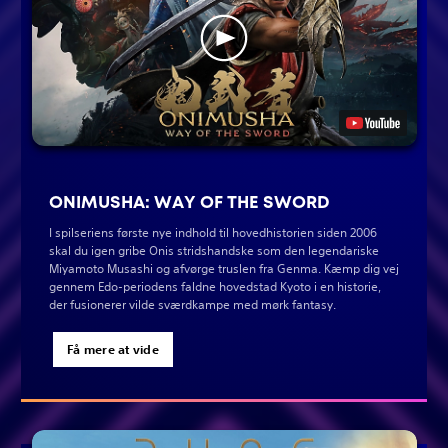
ONIMUSHA: WAY OF THE SWORD
I spilseriens første nye indhold til hovedhistorien siden 2006
skal du igen gribe Onis stridshandske som den legendariske
Miyamoto Musashi og afvørge truslen fra Genma. Kæmp dig vej
gennem Edo-periodens faldne hovedstad Kyoto i en historie,
der fusionerer vilde sværdkampe med mørk fantasy.
Få mere at vide