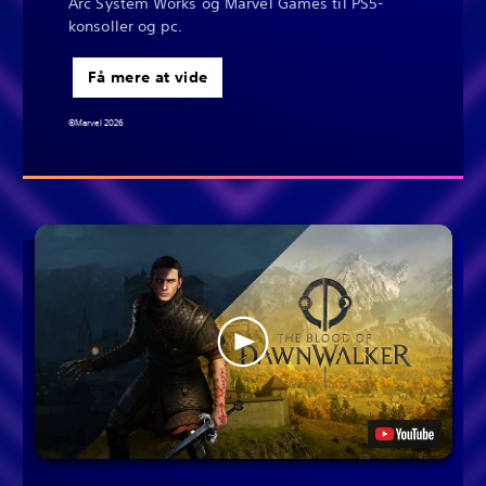
Arc System Works og Marvel Games til PS5-
konsoller og pc.
Få mere at vide
©Marvel 2026