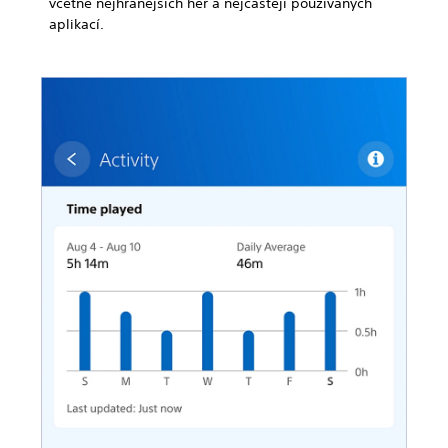
včetně nejhranějších her a nejčastěji používaných
aplikací.