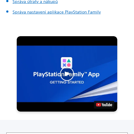
Správa útraty a nákupů
Správa nastavení aplikace PlayStation Family