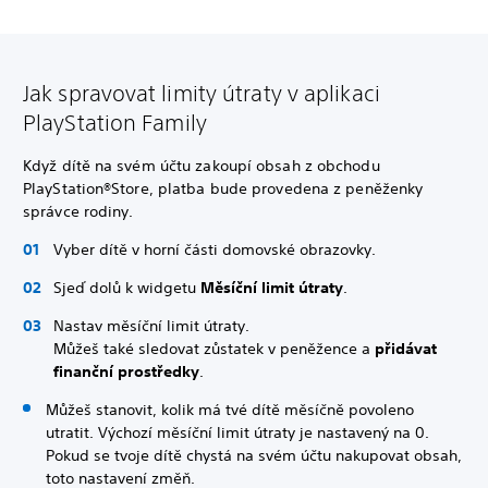
Jak spravovat limity útraty v aplikaci
PlayStation Family
Když dítě na svém účtu zakoupí obsah z obchodu
PlayStation®Store, platba bude provedena z peněženky
správce rodiny.
Vyber dítě v horní části domovské obrazovky.
Sjeď dolů k widgetu
Měsíční limit útraty
.
Nastav měsíční limit útraty.
Můžeš také sledovat zůstatek v peněžence a
přidávat
finanční prostředky
.
Můžeš stanovit, kolik má tvé dítě měsíčně povoleno
utratit. Výchozí měsíční limit útraty je nastavený na 0.
Pokud se tvoje dítě chystá na svém účtu nakupovat obsah,
toto nastavení změň.