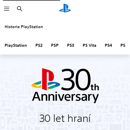
Vyhledat
Historie PlayStation
PlayStation
PS2
PSP
PS3
PS Vita
PS4
PS V
30 let hraní