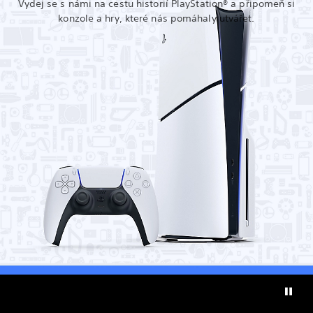
Vydej se s námi na cestu historií PlayStation® a připomeň si
konzole a hry, které nás pomáhaly utvářet.