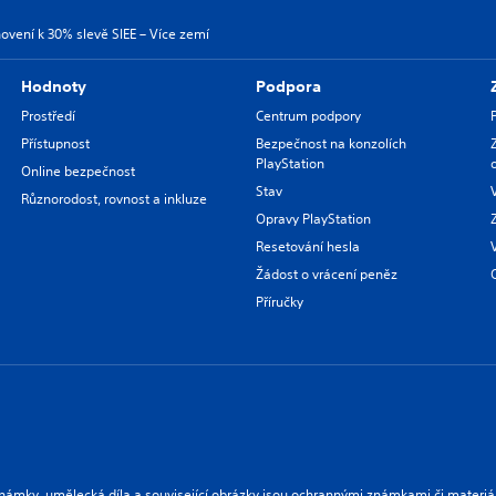
ovení k 30% slevě SIEE – Více zemí
Hodnoty
Podpora
Prostředí
Centrum podpory
Přístupnost
Bezpečnost na konzolích
PlayStation
Online bezpečnost
Stav
Různorodost, rovnost a inkluze
Opravy PlayStation
Resetování hesla
Žádost o vrácení peněz
Příručky
námky, umělecká díla a související obrázky jsou ochrannými známkami či materiá