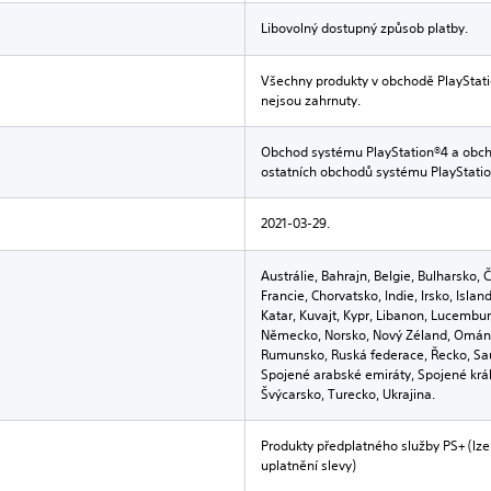
Libovolný dostupný způsob platby.
Všechny produkty v obchodě PlayStati
nejsou zahrnuty.
Obchod systému PlayStation®4 a obch
ostatních obchodů systému PlayStatio
2021-03-29.
Austrálie, Bahrajn, Belgie, Bulharsko, 
Francie, Chorvatsko, Indie, Irsko, Island,
Katar, Kuvajt, Kypr, Libanon, Lucembu
Německo, Norsko, Nový Zéland, Omán, 
Rumunsko, Ruská federace, Řecko, Saú
Spojené arabské emiráty, Spojené král
Švýcarsko, Turecko, Ukrajina.
Produkty předplatného služby PS+ (lze
uplatnění slevy)