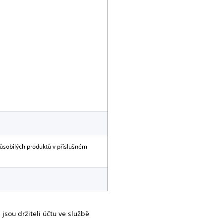
ůsobilých produktů v příslušném
jsou držiteli účtu ve službě