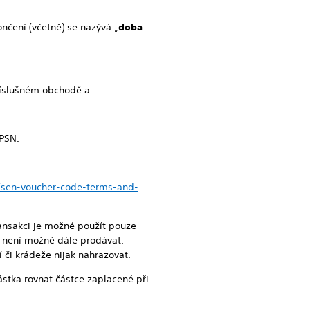
nčení (včetně) se nazývá „
doba
příslušném obchodě a
 PSN.
/sen-voucher-code-terms-and-
ransakci je možné použít pouze
dy není možné dále prodávat.
či krádeže nijak nahrazovat.
stka rovnat částce zaplacené při