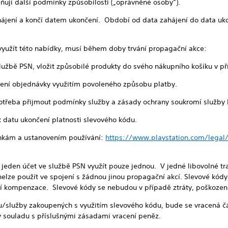
lňují další podmínky způsobilosti („oprávněné osoby“).
ájení a končí datem ukončení. Období od data zahájení do data uko
 využít této nabídky, musí během doby trvání propagační akce:
 službě PSN, vložit způsobilé produkty do svého nákupního košíku v 
lacení objednávky využitím povoleného způsobu platby.
 potřeba přijmout podmínky služby a zásady ochrany soukromí služby
k datu ukončení platnosti slevového kódu.
ínkám a ustanovením používání:
https://www.playstation.com/legal
 jeden účet ve službě PSN využít pouze jednou. V jedné libovolné t
nelze použít ve spojení s žádnou jinou propagační akcí. Slevové kó
kompenzace. Slevové kódy se nebudou v případě ztráty, poškození 
u/služby zakoupených s využitím slevového kódu, bude se vracená čá
v souladu s příslušnými zásadami vracení peněz.