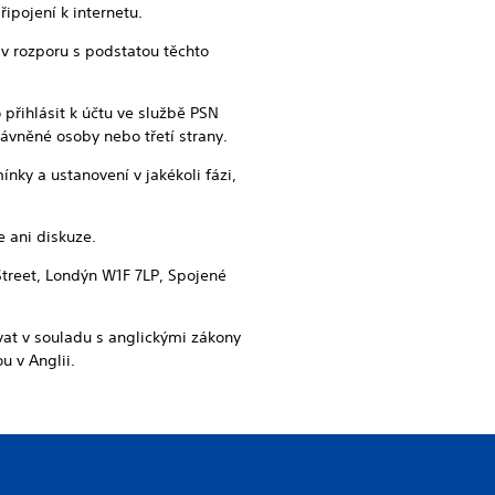
ipojení k internetu.
e v rozporu s podstatou těchto
přihlásit k účtu ve službě PSN
ávněné osoby nebo třetí strany.
ínky a ustanovení v jakékoli fázi,
 ani diskuze.
Street, Londýn W1F 7LP, Spojené
vat v souladu s anglickými zákony
 v Anglii.