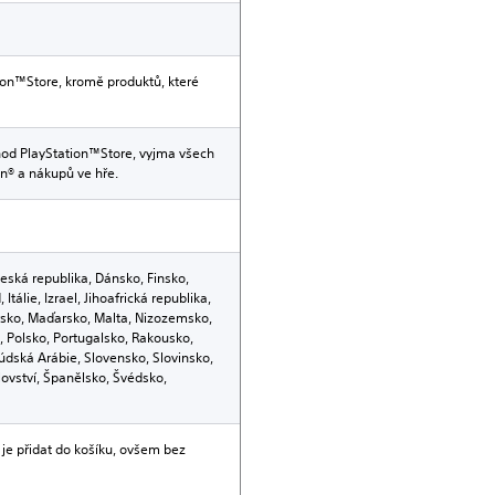
on™Store, kromě produktů, které
od PlayStation™Store, vyjma všech
n® a nákupů ve hře.
Česká republika, Dánsko, Finsko,
 Itálie, Izrael, Jihoafrická republika,
rsko, Maďarsko, Malta, Nizozemsko,
Polsko, Portugalsko, Rakousko,
dská Arábie, Slovensko, Slovinsko,
ovství, Španělsko, Švédsko,
 je přidat do košíku, ovšem bez