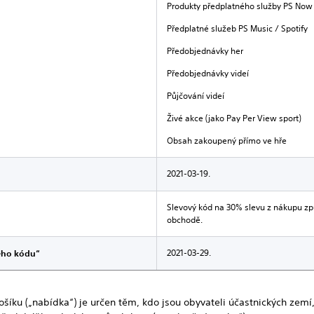
Produkty předplatného služby PS Now
Předplatné služeb PS Music / Spotify
Předobjednávky her
Předobjednávky videí
Půjčování videí
Živé akce (jako Pay Per View sport)
Obsah zakoupený přímo ve hře
2021-03-19.
Slevový kód na 30% slevu z nákupu zp
obchodě.
2021-03-29.
ého kódu“
ošíku („nabídka“) je určen těm, kdo jsou obyvateli účastnických zemí, 