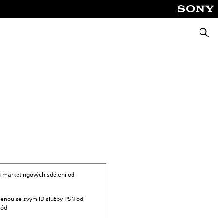
Vyhle
ch marketingových sdělení od
ojenou se svým ID služby PSN od
kód