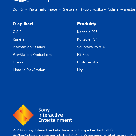
Domů
Právní informace
Sleva na nákup v košíku – Podmínky a ustan
O aplikaci
Produkty
O SIE
Konzole PS5
Kariéra
Konzole PS4
PlayStation Studios
Souprava PS VR2
PlayStation Productions
PS Plus
Firemní
Příslušenství
Historie PlayStation
Hry
© 2026 Sony Interactive Entertainment Europe Limited (SIEE)
Veškerý obsah, názvy her, obchodní názvy či obchodní vzhled, ochranné z