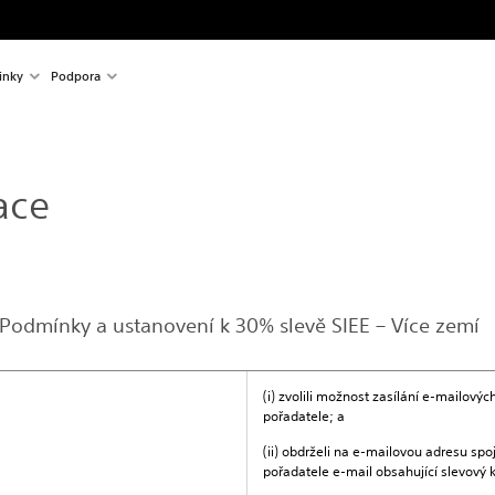
inky
Podpora
ace
 Podmínky a ustanovení k 30% slevě SIEE – Více zemí
(i) zvolili možnost zasílání e-mailový
pořadatele; a
(ii) obdrželi na e-mailovou adresu sp
pořadatele e-mail obsahující slevový 