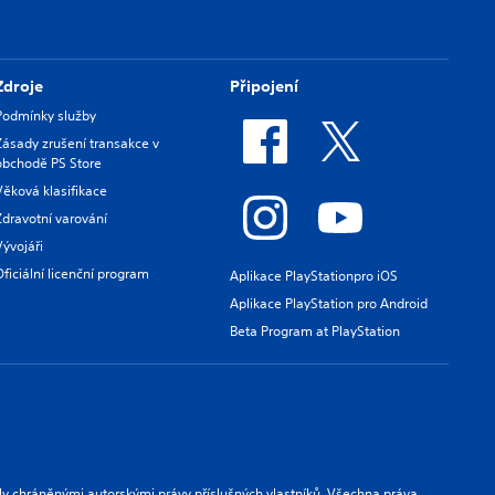
Zdroje
Připojení
Podmínky služby
Zásady zrušení transakce v
obchodě PS Store
Věková klasifikace
Zdravotní varování
Vývojáři
Oficiální licenční program
Aplikace PlayStationpro iOS
Aplikace PlayStation pro Android
Beta Program at PlayStation
ly chráněnými autorskými právy příslušných vlastníků. Všechna práva