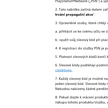
PlayStation®Network („PSN“) a sp
2. Tato nabídka začíná datem zah
trvání propagační akce
“.
3. Oprávněné osoby, které chtějí
a. přihlásit se ke svému účtu ve
b. využít svůj slevový kód při p
4. K registraci do služby PSN je
5. Platnost slevových kódů končí 
6. Slevové kódy podléhají podm
conditions.
7. Každý slevový kód je možné na
jeden slevový kód. Slevové kódy 
Nebudou nabízeny žádné peněžní 
8. Pokud dojde k vrácení produkt
nákupu tohoto produktu/služby, 