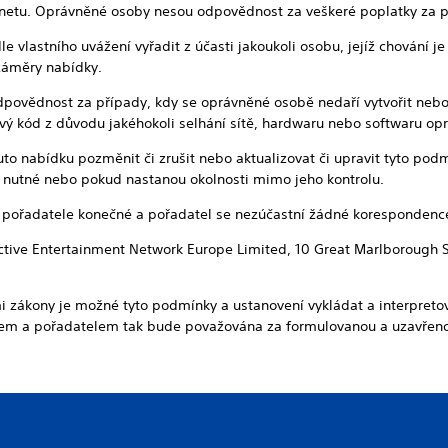
ernetu. Oprávněné osoby nesou odpovědnost za veškeré poplatky za př
le vlastního uvážení vyřadit z účasti jakoukoli osobu, jejíž chování j
záměry nabídky.
dpovědnost za případy, kdy se oprávněné osobě nedaří vytvořit nebo 
vý kód z důvodu jakéhokoli selhání sítě, hardwaru nebo softwaru opr
uto nabídku pozměnit či zrušit nebo aktualizovat či upravit tyto podm
 nutné nebo pokud nastanou okolnosti mimo jeho kontrolu.
í pořadatele konečné a pořadatel se nezúčastní žádné korespondence
active Entertainment Network Europe Limited, 10 Great Marlborough 
 zákony je možné tyto podmínky a ustanovení vykládat a interpreto
em a pořadatelem tak bude považována za formulovanou a uzavřenou