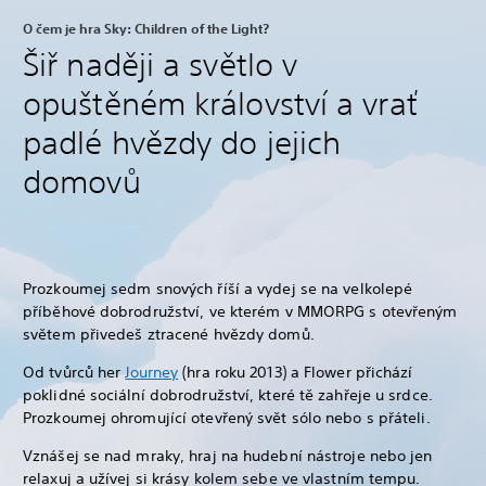
O čem je hra Sky: Children of the Light?
Šiř naději a světlo v
opuštěném království a vrať
padlé hvězdy do jejich
domovů
Prozkoumej sedm snových říší a vydej se na velkolepé
příběhové dobrodružství, ve kterém v MMORPG s otevřeným
světem přivedeš ztracené hvězdy domů.
Od tvůrců her
Journey
(hra roku 2013) a Flower přichází
poklidné sociální dobrodružství, které tě zahřeje u srdce.
Prozkoumej ohromující otevřený svět sólo nebo s přáteli.
Vznášej se nad mraky, hraj na hudební nástroje nebo jen
relaxuj a užívej si krásy kolem sebe ve vlastním tempu.