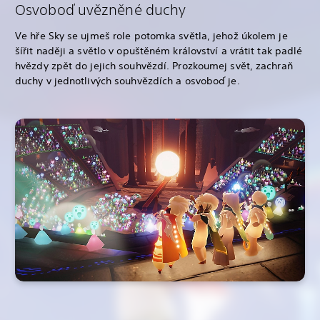
Osvoboď uvězněné duchy
Ve hře Sky se ujmeš role potomka světla, jehož úkolem je
šířit naději a světlo v opuštěném království a vrátit tak padlé
hvězdy zpět do jejich souhvězdí. Prozkoumej svět, zachraň
duchy v jednotlivých souhvězdích a osvoboď je.