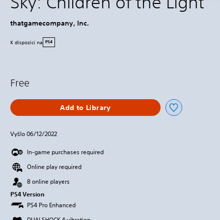
Sky: Children of the Light
thatgamecompany, Inc.
K dispozici na
PS4
Free
Add to Library
Vyšlo 06/12/2022
In-game purchases required
Online play required
8 online players
PS4 Version
PS4 Pro Enhanced
DUALSHOCK 4 vibration