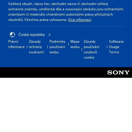
Veškerý obsah, názvy her, obchodní názvy či obchodní vzhled,
ochranné známky, umělecká díla a související obrázky jsou ochrannými
známkami či materiály chráněnými autorskými právy příslušných
vlastníků. Všechna práva vyhrazena.
Více informací
Česká republika
Právní
Zásady
Podmínky
Mapa
Zásady
Software
informace
ochrany
používání
webu
používání
Usage
soukromí
webu
souborů
Terms
cookie