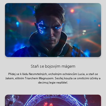
Staň se bojovým mágem
Přidej se k řádu Nesmrtelných, vrcholným ochráncům Lucia, a staň se
Jakem, elitním Triarchem Magnusem. Sesílej kouzla se smrtícími účinky a
decimuj legie nepřátel.