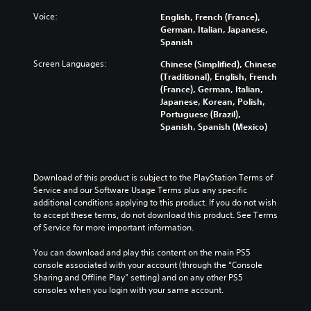
u
c
r
s
r
a
k
t
a
Voice:
English, French (France),
s
l
s
h
t
German, Italian, Japanese,
t
a
e
e
a
Spanish
a
u
n
m
n
n
d
Screen Languages:
Chinese (Simplified), Chinese
s
a
y
d
i
(Traditional), English, French
i
i
t
i
o
(France), German, Italian,
t
n
i
n
v
Japanese, Korean, Polish,
i
s
m
g
o
Portuguese (Brazil),
v
t
e
c
l
Spanish, Spanish (Mexico)
i
o
.
o
u
t
r
l
m
y
y
o
G
e
o
a
u
a
s
p
Download of this product is subject to the PlayStation Terms of 
n
r
.
m
t
Service and our Software Usage Terms plus any specific 
d
t
i
additional conditions applying to this product. If you do not wish 
e
m
o
o
to accept these terms, do not download this product. See Terms 
a
P
p
3
n
of Service for more important information.
i
a
l
D
s
n
a
u
A
a
You can download and play this content on the main PS5 
c
y
s
u
r
console associated with your account (through the “Console 
h
t
i
d
e
Sharing and Offline Play” setting) and on any other PS5 
a
h
n
p
consoles when you login with your same account.
i
r
e
g
r
a
o
g