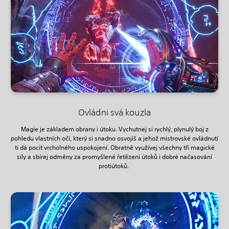
Ovládni svá kouzla
Magie je základem obrany i útoku. Vychutnej si rychlý, plynulý boj z
pohledu vlastních očí, který si snadno osvojíš a jehož mistrovské ovládnutí
ti dá pocit vrcholného uspokojení. Obratně využívej všechny tři magické
síly a sbírej odměny za promyšlené řetězení útoků i dobré načasování
protiútoků.