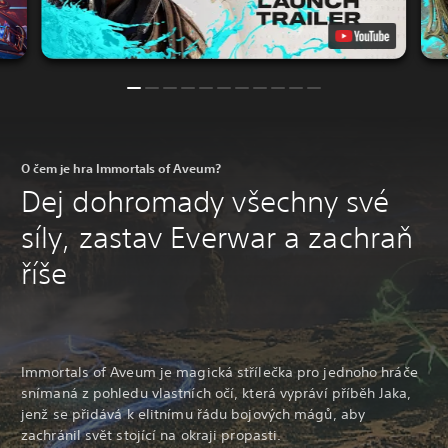
O čem je hra Immortals of Aveum?
Dej dohromady všechny své
síly, zastav Everwar a zachraň
říše
Immortals of Aveum je magická střílečka pro jednoho hráče
snímaná z pohledu vlastních očí, která vypráví příběh Jaka,
jenž se přidává k elitnímu řádu bojových mágů, aby
zachránil svět stojící na okraji propasti.