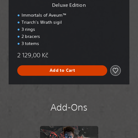
n
Deluxe Edition
Immortals of Aveum™
Triarch’s Wrath sigil
3 rings
2 bracers
3 totems
2 129,00 Kč
Add to Cart
Add-Ons