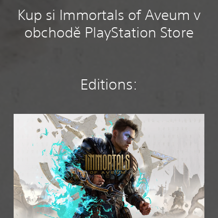
Kup si Immortals of Aveum v
obchodě PlayStation Store
Editions:
S
t
a
n
d
a
r
d
E
d
i