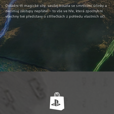
Ovládni tři magické síly, sesílej kouzla se smrtícími účinky a
decimuj zástupy nepřátel – to vše ve hře, která zpochybní
všechny tvé představy o střílečkách z pohledu vlastních očí.