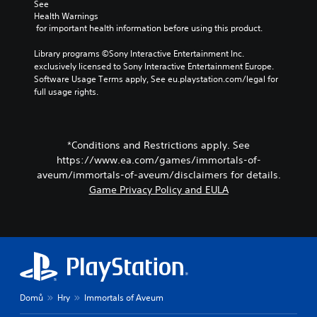
o
See 
c
Y
a
Y
Health Warnings
v
t
o
m
o
 for important health information before using this product.
i
e
u
e
u
d
r
c
,
c
Library programs ©Sony Interactive Entertainment Inc. 
e
s
a
o
a
exclusively licensed to Sony Interactive Entertainment Europe. 
d
o
n
r
n
Software Usage Terms apply, See eu.playstation.com/legal for 
.
n
p
i
s
full usage rights.
l
a
m
e
y
u
p
t
A
.
s
o
t
d
e
r
h
j
*Conditions and Restrictions apply. See
t
t
e
u
h
https://www.ea.com/games/immortals-of-
a
a
s
e
n
aveum/immortals-of-aveum/disclaimers for details.
u
t
g
t
d
Game Privacy Policy and EULA
a
a
c
i
m
o
b
o
e
l
l
o
a
o
u
e
t
u
t
S
a
r
p
t
n
s
u
i
y
c
t
c
Domů
Hry
Immortals of Aveum
t
a
s
k
i
n
o