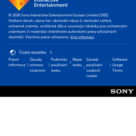
a
i
t
i
l
c
o
o
l
s
© 2026 Sony Interactive Entertainment Europe Limited (SIEE)
t
n
a
(
Veškerý obsah, názvy her, obchodní názvy či obchodní vzhled,
e
s
r
o
ochranné známky, umělecká díla a související obrázky jsou ochrannými
l
t
o
f
známkami či materiály chráněnými autorskými právy příslušných
l
o
u
f
vlastníků. Všechna práva vyhrazena.
Více informací
a
i
n
l
p
n
d
i
a
v
y
Česká republika
n
r
e
o
e
t
r
Právní
Zásady
Podmínky
Mapa
Zásady
Software
u
p
.
t
informace
ochrany
používání
webu
používání
Usage
.
l
s
soukromí
webu
souborů
Terms
a
t
cookie
y
i
o
c
n
k
l
s
y
a
)
r
.
e
p
r
o
v