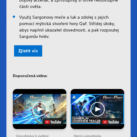
části světa.
Využij Sargonovy meče a luk a zdolej s jejich
pomocí mýtická stvoření hory Qaf. Střídej útoky,
abys naplnil ukazatel dovednosti, a pak rozpoutej
Sargonův hněv.
Zjistit víc
Doporučená videa:
Upoutávka k vydání
Herní upoutávka