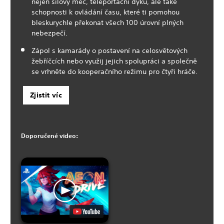
nejen silový meč, teleportační dýku, ale také
schopnosti k ovládání času, které ti pomohou
bleskurychle překonat všech 100 úrovní plných
nebezpečí.
Zápol s kamarády o postavení na celosvětových
žebříčcích nebo využij jejich spolupráci a společně
se vrhněte do kooperačního režimu pro čtyři hráče.
Zjistit víc
Doporučené video: