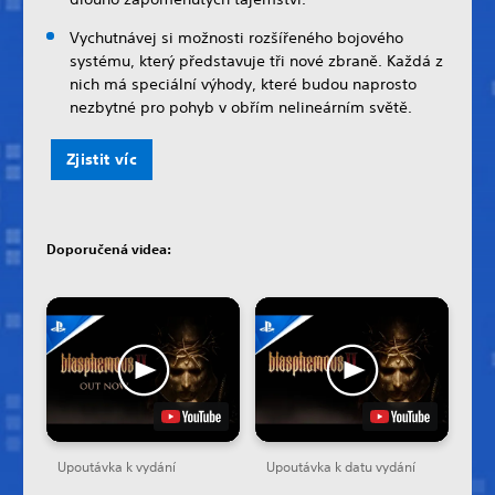
Vychutnávej si možnosti rozšířeného bojového
systému, který představuje tři nové zbraně. Každá z
nich má speciální výhody, které budou naprosto
nezbytné pro pohyb v obřím nelineárním světě.
Zjistit víc
Doporučená videa:
Upoutávka k vydání
Upoutávka k datu vydání