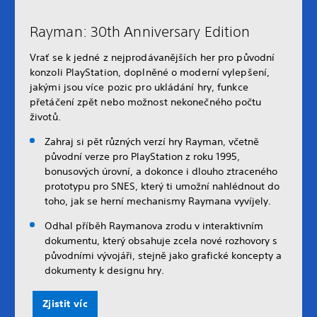
Rayman: 30th Anniversary Edition
Vrať se k jedné z nejprodávanějších her pro původní
konzoli PlayStation, doplněné o moderní vylepšení,
jakými jsou více pozic pro ukládání hry, funkce
přetáčení zpět nebo možnost nekonečného počtu
životů.
Zahraj si pět různých verzí hry Rayman, včetně
původní verze pro PlayStation z roku 1995,
bonusových úrovní, a dokonce i dlouho ztraceného
prototypu pro SNES, který ti umožní nahlédnout do
toho, jak se herní mechanismy Raymana vyvíjely.
Odhal příběh Raymanova zrodu v interaktivním
dokumentu, který obsahuje zcela nové rozhovory s
původními vývojáři, stejně jako grafické koncepty a
dokumenty k designu hry.
Zjistit víc