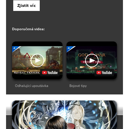
Zjistit víc
Doporučená videa:
Odhalující upoutávka
Bojové tipy