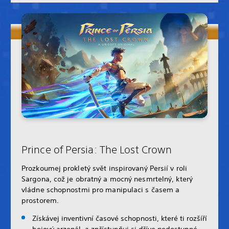
Prince of Persia: The Lost Crown
Prozkoumej prokletý svět inspirovaný Persií v roli
Sargona, což je obratný a mocný nesmrtelný, který
vládne schopnostmi pro manipulaci s časem a
prostorem.
Získávej inventivní časové schopnosti, které ti rozšíří
bojový arzenál, a zpřístupňuj si dříve nedostupné