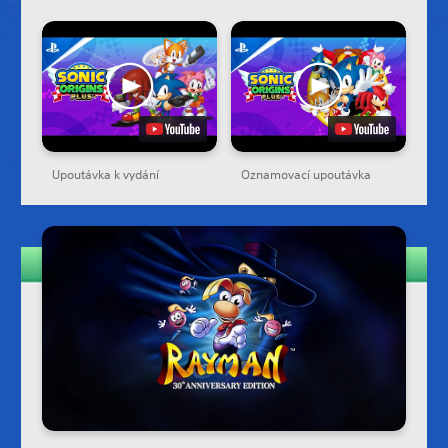
Upoutávka k vydání
Oznamovací upoutávka