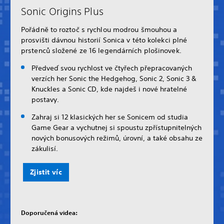
Sonic Origins Plus
Pořádně to roztoč s rychlou modrou šmouhou a
prosvišti dávnou historií Sonica v této kolekci plné
prstenců složené ze 16 legendárních plošinovek.
Předveď svou rychlost ve čtyřech přepracovaných
verzích her Sonic the Hedgehog, Sonic 2, Sonic 3 &
Knuckles a Sonic CD, kde najdeš i nové hratelné
postavy.
Zahraj si 12 klasických her se Sonicem od studia
Game Gear a vychutnej si spoustu zpřístupnitelných
nových bonusových režimů, úrovní, a také obsahu ze
zákulisí.
Zjistit víc
Doporučená videa: