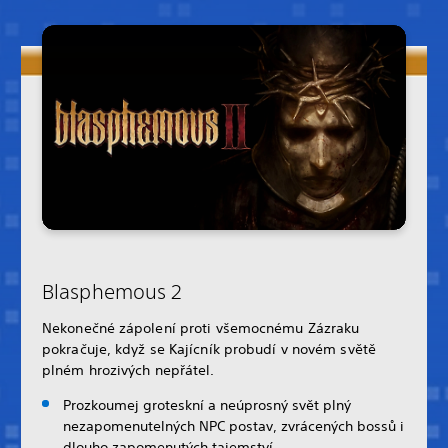
Blasphemous 2
Nekonečné zápolení proti všemocnému Zázraku
pokračuje, když se Kajícník probudí v novém světě
plném hrozivých nepřátel.
Prozkoumej groteskní a neúprosný svět plný
nezapomenutelných NPC postav, zvrácených bossů i
dlouho zapomenutých tajemství.