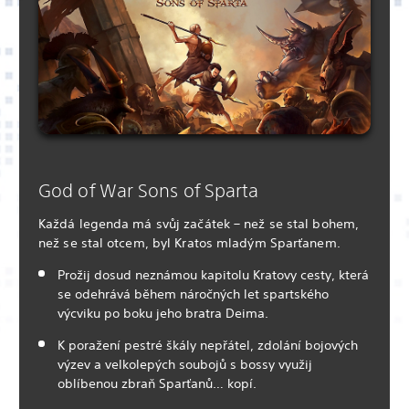
God of War Sons of Sparta
Každá legenda má svůj začátek – než se stal bohem,
než se stal otcem, byl Kratos mladým Sparťanem.
Prožij dosud neznámou kapitolu Kratovy cesty, která
se odehrává během náročných let spartského
výcviku po boku jeho bratra Deima.
K poražení pestré škály nepřátel, zdolání bojových
výzev a velkolepých soubojů s bossy využij
oblíbenou zbraň Sparťanů… kopí.