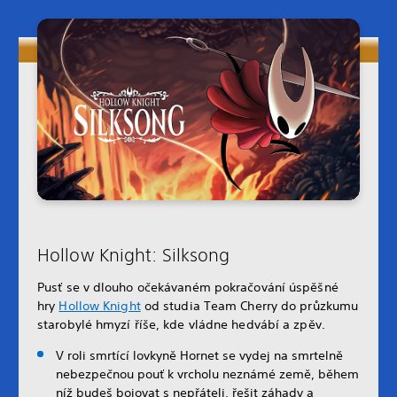
Hollow Knight: Silksong
Pusť se v dlouho očekávaném pokračování úspěšné
hry
Hollow Knight
od studia Team Cherry do průzkumu
starobylé hmyzí říše, kde vládne hedvábí a zpěv.
V roli smrtící lovkyně Hornet se vydej na smrtelně
nebezpečnou pouť k vrcholu neznámé země, během
níž budeš bojovat s nepřáteli, řešit záhady a