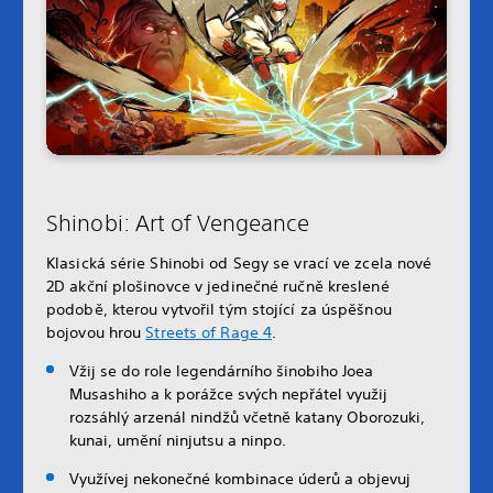
Shinobi: Art of Vengeance
Klasická série Shinobi od Segy se vrací ve zcela nové
2D akční plošinovce v jedinečné ručně kreslené
podobě, kterou vytvořil tým stojící za úspěšnou
bojovou hrou
Streets of Rage 4
.
Vžij se do role legendárního šinobiho Joea
Musashiho a k porážce svých nepřátel využij
rozsáhlý arzenál nindžů včetně katany Oborozuki,
kunai, umění ninjutsu a ninpo.
Využívej nekonečné kombinace úderů a objevuj