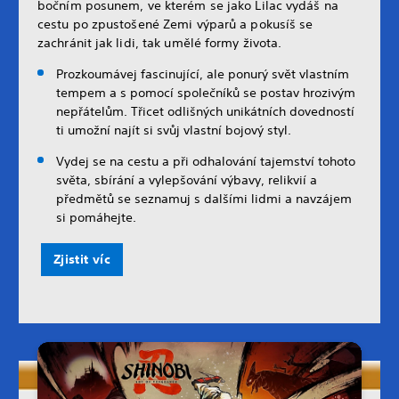
bočním posunem, ve kterém se jako Lilac vydáš na
cestu po zpustošené Zemi výparů a pokusíš se
zachránit jak lidi, tak umělé formy života.
Prozkoumávej fascinující, ale ponurý svět vlastním
tempem a s pomocí společníků se postav hrozivým
nepřátelům. Třicet odlišných unikátních dovedností
ti umožní najít si svůj vlastní bojový styl.
Vydej se na cestu a při odhalování tajemství tohoto
světa, sbírání a vylepšování výbavy, relikvií a
předmětů se seznamuj s dalšími lidmi a navzájem
si pomáhejte.
Zjistit víc