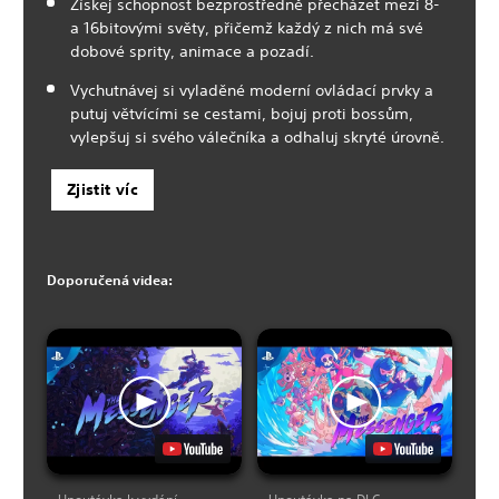
Získej schopnost bezprostředně přecházet mezi 8-
a 16bitovými světy, přičemž každý z nich má své
dobové sprity, animace a pozadí.
Vychutnávej si vyladěné moderní ovládací prvky a
putuj větvícími se cestami, bojuj proti bossům,
vylepšuj si svého válečníka a odhaluj skryté úrovně.
Zjistit víc
Doporučená videa: