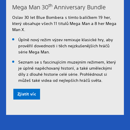
th
Mega Man 30
Anniversary Bundle
Oslav 30 let Blue Bombera s tímto balíčkem 19 her,
který obsahuje všech 11 titulů Mega Man a 8 her Mega
Man X.
Úplně nový režim výzev remixuje klasické hry, aby
prověřil dovednosti i těch nejzkušenějších hráčů
série Mega Man.
Seznam se s fascinujícím muzejním režimem, který
je úplně napěchovaný historií, a také uměleckými
díly z dlouhé historie celé série. Prohlédnout si
můžeš také videa od nejlepších hráčů světa.
Zjistit víc