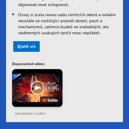
objevovat nové schopnosti.
Osvoj si zcela novou sadu smrtících úderů a ovládni
neustále se rozšiřující arzenál zbraní, pastí a
mechanismů, zatímco budeš ve vražedných, ale
nádherných soubojích tančit mezi nepřáteli.
Zjistit víc
Doporučené video:
Upoutávka k vydání