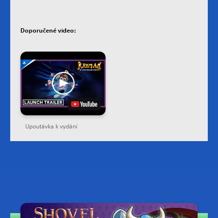
Doporučené video:
Upoutávka k vydání