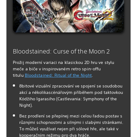
Bloodstained: Curse of the Moon 2
Prožij moderní variaci na klasickou 2D hru ve stylu
meče a biče v inspirovaném retro spin-offu
titulu
Bloodstained: Ritual of the Night
.
8bitové vizuální zpracování ve spojení se soudobou
akcí a několikascénářovým příběhem pod taktovkou
Kódžiho Igarasiho (Castlevania: Symphony of the
Night).
Bez prodlení se přepínej mezi celou řadou postav s
různými schopnostmi a silnými i slabými stránkami.
To můžeš využívat nejen při sólové hře, ale také v
kooperačním režimu pro dva hráče.