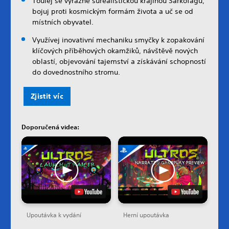
Toulej se výrazně surealistickou krajinou Sarkofágu,
bojuj proti kosmickým formám života a uč se od
místních obyvatel.
Využívej inovativní mechaniku smyčky k zopakování
klíčových příběhových okamžiků, návštěvě nových
oblastí, objevování tajemství a získávání schopností
do dovednostního stromu.
Zjistit víc
Doporučená videa:
Upoutávka k vydání
Herní upoutávka