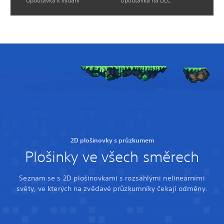
Upoutávka k vydání
Upoutávka na DLC
2D plošinovky s průzkumem
Plošinky ve všech směrech
Seznam se s 2D plošinovkami s rozsáhlými nelineárními
světy, ve kterých na zvědavé průzkumníky čekají odměny.