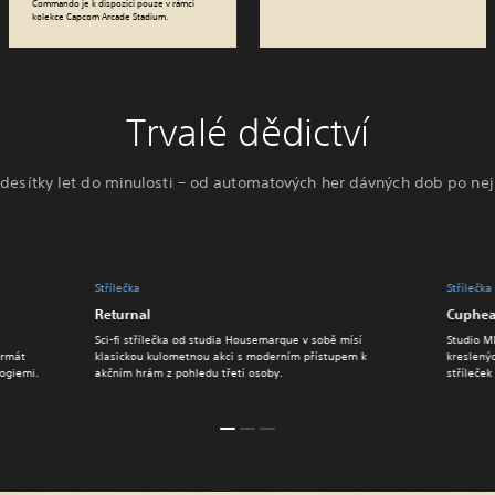
Commando je k dispozici pouze v rámci
kolekce Capcom Arcade Stadium.
Trvalé dědictví
í desítky let do minulosti – od automatových her dávných dob po ne
Střílečka
Střílečka
Returnal
Cuphe
Sci-fi střílečka od studia Housemarque v sobě mísí
Studio M
ormát
klasickou kulometnou akci s moderním přístupem k
kreslenýc
ogiemi.
akčním hrám z pohledu třetí osoby.
stříleček 