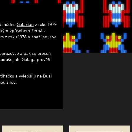
ředchůdce
Galaxian
z roku 1979
ovským způsobem čerpá z
s z roku 1978 a snaží se ji ve
 obrazovce a pak se přesuň
dnoduše, ale Galaga prověří
tíhačku a vylepši ji na Dual
ou silou.