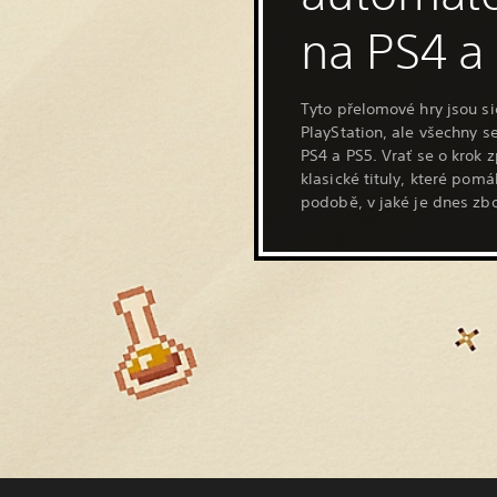
na PS4 a
Tyto přelomové hry jsou si
PlayStation, ale všechny se
PS4 a PS5. Vrať se o krok 
klasické tituly, které pom
podobě, v jaké je dnes zb