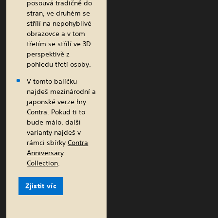
posouvá tradičně do
stran, ve druhém se
střílí na nepohyblivé
obrazovce a v tom
třetím se střílí ve 3D
perspektivě z
pohledu třetí osoby.
V tomto balíčku
najdeš mezinárodní a
japonské verze hry
Contra. Pokud ti to
bude málo, další
varianty najdeš v
rámci sbírky
Contra
Anniversary
Collection
.
Zjistit víc