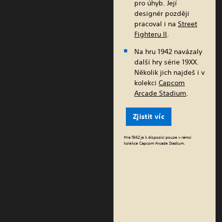
pro úhyb. Její
designér později
pracoval i na
Street
Fighteru II
.
Na hru 1942 navázaly
další hry série 19XX.
Několik jich najdeš i v
kolekci
Capcom
Arcade Stadium
.
Zjistit víc
Hra 1942 je k dispozici pouze v rámci
kolekce Capcom Arcade Stadium.