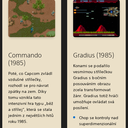
Commando
Gradius (1985)
(1985)
Konami se podařilo
vesmírnou střílečkou
Poté, co Capcom zvládl
Gradius s bočním
vzdušné střílečky,
posouváním obrazu
rozhodl se pro návrat
zcela transformovat
zpátky na zem. Díky
žánr. Gradius totiž hráči
tomu vznikla tato
umožňuje ovládat svá
intenzivní hra typu „běž
posílení.
a střílej“, která se stala
jedním z největších hitů
Chop se kontroly nad
roku 1985.
superdimenzionální