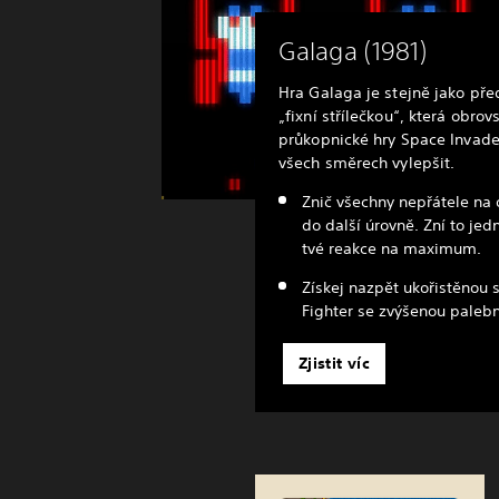
Galaga (1981)
Hra Galaga je stejně jako p
„fixní střílečkou“, která obr
průkopnické hry Space Invader
všech směrech vylepšit.
Znič všechny nepřátele na
do další úrovně. Zní to je
tvé reakce na maximum.
Získej nazpět ukořistěnou s
Fighter se zvýšenou palebn
Zjistit víc