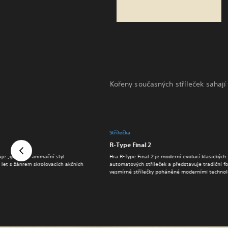
Kořeny současných stříleček sahaj
Střílečka
R-Type Final 2
je „gumový“ animační styl
Hra R-Type Final 2 je moderní evolucí klasických
. let s žánrem skrolovacích akčních
automatových stříleček a představuje tradiční f
vesmírné střílečky poháněné moderními technol