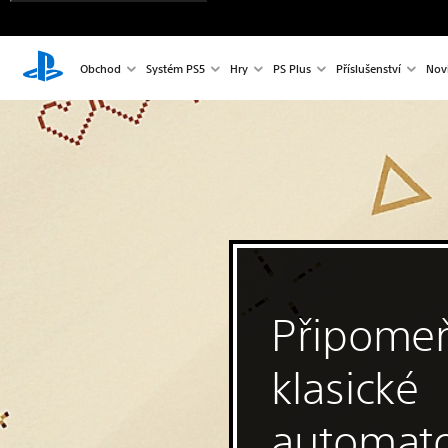
Obchod
Systém PS5
Hry
PS Plus
Příslušenství
Nov
Připomeň
klasické
automato