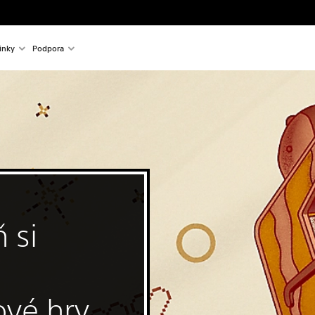
inky
Podpora
 si
vé hry