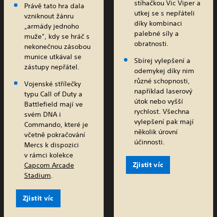
stíhačkou Vic Viper a
Právě tato hra dala
utkej se s nepřáteli
vzniknout žánru
díky kombinaci
„armády jednoho
palebné síly a
muže“, kdy se hráč s
obratnosti.
nekonečnou zásobou
munice utkával se
Sbírej vylepšení a
zástupy nepřátel.
odemykej díky nim
různé schopnosti,
Vojenské střílečky
například laserový
typu Call of Duty a
útok nebo vyšší
Battlefield mají ve
rychlost. Všechna
svém DNA i
vylepšení pak mají
Commando, které je
několik úrovní
včetně pokračování
účinnosti.
Mercs k dispozici
v rámci kolekce
Zjistit víc
Capcom Arcade
Stadium
.
Zjistit víc