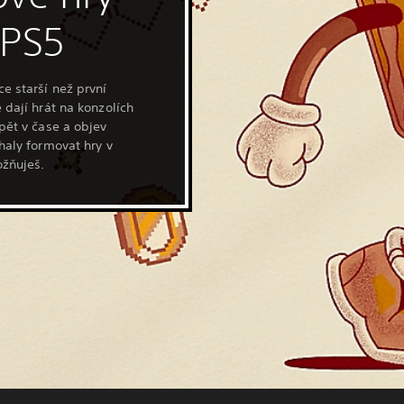
 PS5
ce starší než první
 dají hrát na konzolích
zpět v čase a objev
áhaly formovat hry v
ožňuješ.