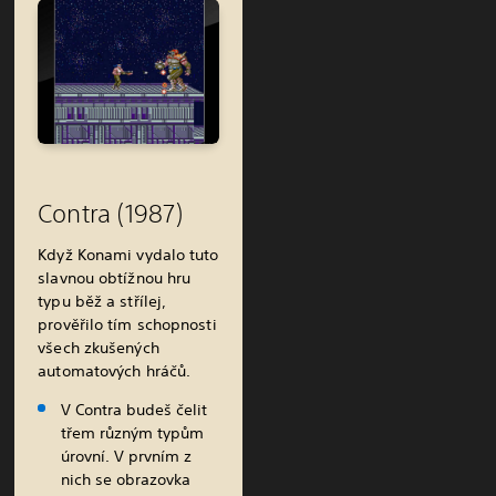
Contra (1987)
Když Konami vydalo tuto
slavnou obtížnou hru
typu běž a střílej,
prověřilo tím schopnosti
všech zkušených
automatových hráčů.
V Contra budeš čelit
třem různým typům
úrovní. V prvním z
nich se obrazovka