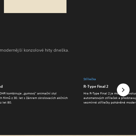
jmodernější konzolové hity dneška.
Střílečka
ad
R-Type Final 2
DHR kombinuje „gumový“ animační styl
Hra R-Type Final 2 je moderní evoluc
h filmů z 30. let s žánrem skrolovacích akčních
automatových stříleček a představuj
z let 80.
vesmírné střílečky poháněné moder