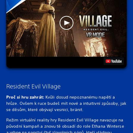
Resident Evil Village
Proč si hru zahrát:
Kvůli dosud nepoznanému napětí a
hrůze. Ovšem k ruce budeš mít nové a intuitivní způsoby, jak
se děsům, které obývají vesnici, bránit.
Režim virtuální reality hry Resident Evil Village navazuje na
původní kampaň a znovu tě obsadí do role Ethana Winterse
a vrhne na panství čtyř zlovolných pánů, kteří vládnou