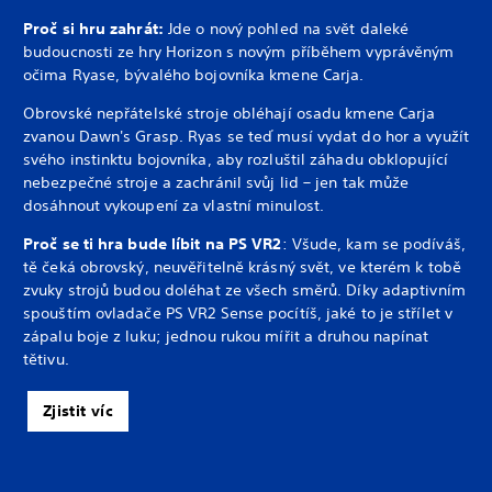
Proč si hru zahrát:
Jde o nový pohled na svět daleké
budoucnosti ze hry Horizon s novým příběhem vyprávěným
očima Ryase, bývalého bojovníka kmene Carja.
Obrovské nepřátelské stroje obléhají osadu kmene Carja
zvanou Dawn's Grasp. Ryas se teď musí vydat do hor a využít
svého instinktu bojovníka, aby rozluštil záhadu obklopující
nebezpečné stroje a zachránil svůj lid – jen tak může
dosáhnout vykoupení za vlastní minulost.
Proč se ti hra bude líbit na PS VR2
: Všude, kam se podíváš,
tě čeká obrovský, neuvěřitelně krásný svět, ve kterém k tobě
zvuky strojů budou doléhat ze všech směrů. Díky adaptivním
spouštím ovladače PS VR2 Sense pocítíš, jaké to je střílet v
zápalu boje z luku; jednou rukou mířit a druhou napínat
tětivu.
Zjistit víc