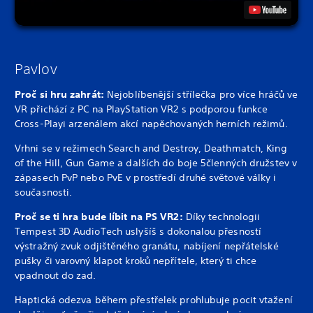
Pavlov
Proč si hru zahrát:
Nejoblíbenější střílečka pro více hráčů ve
VR přichází z PC na PlayStation VR2 s podporou funkce
Cross-Play
i arzenálem akcí napěchovaných herních režimů.
Vrhni se v režimech Search and Destroy, Deathmatch, King
of the Hill, Gun Game a dalších do boje 5členných družstev v
zápasech PvP nebo PvE v prostředí druhé světové války i
současnosti.
Proč se ti hra bude líbit na PS VR2:
Díky technologii
Tempest 3D AudioTech uslyšíš s dokonalou přesností
výstražný zvuk odjištěného granátu, nabíjení nepřátelské
pušky či varovný klapot kroků nepřítele, který ti chce
vpadnout do zad.
Haptická odezva během přestřelek prohlubuje pocit vtažení