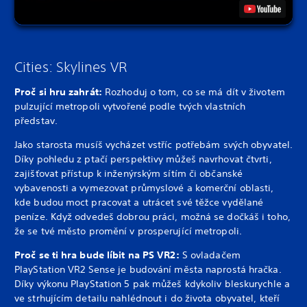
Cities: Skylines VR
Proč si hru zahrát:
Rozhoduj o tom, co se má dít v životem
pulzující metropoli vytvořené podle tvých vlastních
představ.
Jako starosta musíš vycházet vstříc potřebám svých obyvatel.
Díky pohledu z ptačí perspektivy můžeš navrhovat čtvrti,
zajišťovat přístup k inženýrským sítím či občanské
vybavenosti a vymezovat průmyslové a komerční oblasti,
kde budou moct pracovat a utrácet své těžce vydělané
peníze. Když odvedeš dobrou práci, možná se dočkáš i toho,
že se tvé město promění v prosperující metropoli.
Proč se ti hra bude líbit na PS VR2:
S ovladačem
PlayStation VR2 Sense je budování města naprostá hračka.
Díky výkonu PlayStation 5 pak můžeš kdykoliv bleskurychle a
ve strhujícím detailu nahlédnout i do života obyvatel, kteří