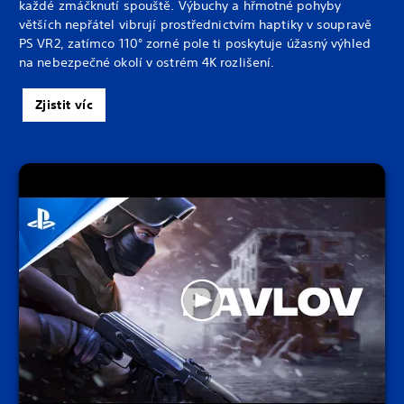
každé zmáčknutí spouště. Výbuchy a hřmotné pohyby
větších nepřátel vibrují prostřednictvím haptiky v soupravě
PS VR2, zatímco 110° zorné pole ti poskytuje úžasný výhled
na nebezpečné okolí v ostrém 4K rozlišení.
Zjistit víc