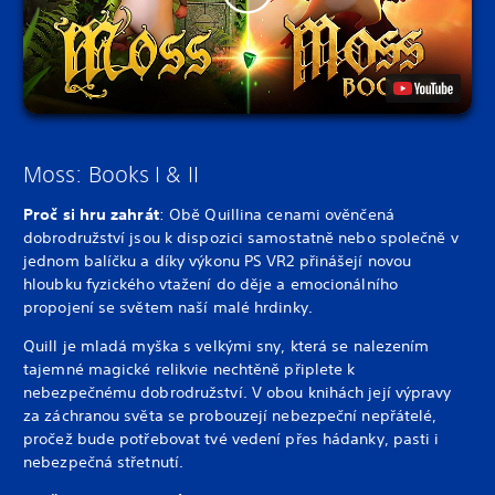
Moss: Books I & II
Proč si hru zahrát
: Obě Quillina cenami ověnčená
dobrodružství jsou k dispozici samostatně nebo společně v
jednom balíčku a díky výkonu PS VR2 přinášejí novou
hloubku fyzického vtažení do děje a emocionálního
propojení se světem naší malé hrdinky.
Quill je mladá myška s velkými sny, která se nalezením
tajemné magické relikvie nechtěně připlete k
nebezpečnému dobrodružství. V obou knihách její výpravy
za záchranou světa se probouzejí nebezpeční nepřátelé,
pročež bude potřebovat tvé vedení přes hádanky, pasti i
nebezpečná střetnutí.