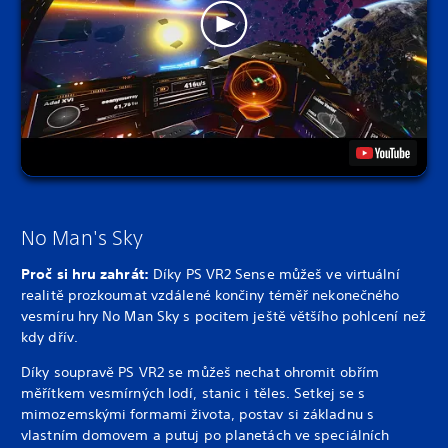
No Man's Sky
Proč si hru zahrát:
Díky PS VR2 Sense můžeš ve virtuální
realitě prozkoumat vzdálené končiny téměř nekonečného
vesmíru hry No Man Sky s pocitem ještě většího pohlcení než
kdy dřív.
Díky soupravě PS VR2 se můžeš nechat ohromit obřím
měřítkem vesmírných lodí, stanic i těles. Setkej se s
mimozemskými formami života, postav si základnu s
vlastním domovem a putuj po planetách ve speciálních