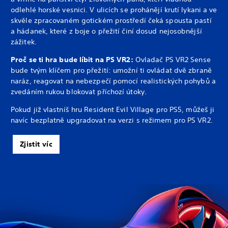
odlehlé horské vesnici. V ulicích se prohánějí krutí lykani a ve
skvěle zpracovaném gotickém prostředí čeká spousta pastí
a hádanek, které z boje o přežití činí dosud nejosobnější
zážitek.
Proč se ti hra bude líbit na PS VR2:
Ovladač PS VR2 Sense
bude tvým klíčem pro přežití: umožní ti ovládat dvě zbraně
naráz, reagovat na nebezpečí pomocí realistických pohybů a
zvedáním rukou blokovat příchozí útoky.
Pokud již vlastníš hru Resident Evil Village pro PS5, můžeš ji
navíc bezplatně upgradovat na verzi s režimem pro PS VR2.
Zjistit víc