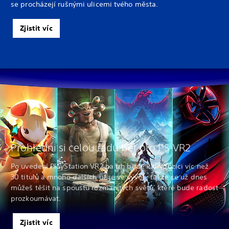
se procházejí rušnými ulicemi tvého města.
Zjistit víc
Prohlédni si celou řadu her pro PS VR2
Po uvedení PlayStation VR2 na trh bude k dispozici víc než
30 titulů a mnoho dalších už je ve vývoji, takže se už dnes
můžeš těšit na spoustu rozmanitých světů, které bude radost
prozkoumávat.
Zjistit víc