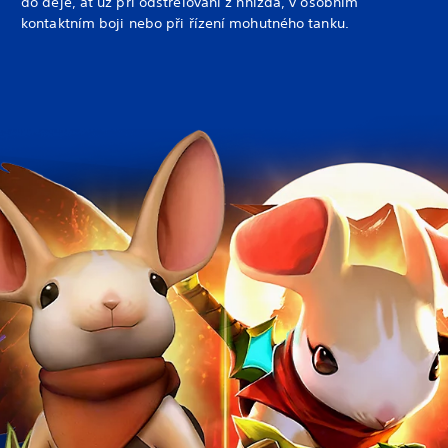
do děje, ať už při odstřelování z hnízda, v osobním
kontaktním boji nebo při řízení mohutného tanku.