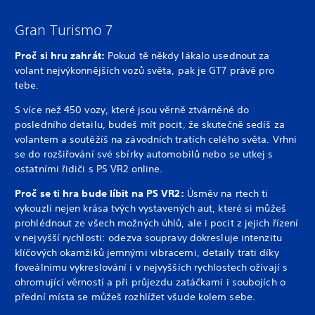
Gran Turismo 7
Proč si hru zahrát:
Pokud tě někdy lákalo usednout za
volant nejvýkonnějších vozů světa, pak je GT7 právě pro
tebe.
S více než 450 vozy, které jsou věrně ztvárněné do
posledního detailu, budeš mít pocit, že skutečně sedíš za
volantem a soutěžíš na závodních tratích celého světa. Vrhni
se do rozšiřování své sbírky automobilů nebo se utkej s
ostatními řidiči s PS VR2 online.
Proč se ti hra bude líbit na PS VR2:
Úsměv na rtech ti
vykouzlí nejen krása tvých vystavených aut, které si můžeš
prohlédnout ze všech možných úhlů, ale i pocit z jejich řízení
v nejvyšší rychlosti: odezva soupravy dokresluje intenzitu
klíčových okamžiků jemnými vibracemi, detaily trati díky
foveálnímu vykreslování i v nejvyšších rychlostech ožívají s
ohromující věrností a při průjezdu zatáčkami i soubojích o
přední místa se můžeš rozhlížet všude kolem sebe.