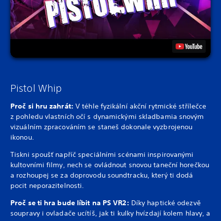
Pistol Whip
Proč si hru zahrát:
V téhle fyzikální akční rytmické střílečce
z pohledu vlastních očí s dynamickými skladbami
a snovým
vizuálním zpracováním se staneš dokonale vyzbrojenou
ikonou.
Tiskni spoušť napříč speciálními scénami inspirovanými
kultovními filmy, nech se ovládnout snovou taneční horečkou
a rozhoupej se za doprovodu soundtracku, který ti dodá
pocit neporazitelnosti.
Proč se ti hra bude líbit na PS VR2:
Díky haptické odezvě
soupravy i ovladače ucítíš, jak ti kulky hvízdají kolem hlavy, a