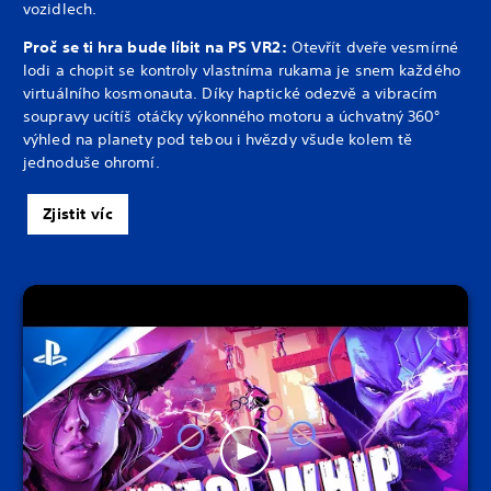
vozidlech.
Proč se ti hra bude líbit na PS VR2:
Otevřít dveře vesmírné
lodi a chopit se kontroly vlastníma rukama je snem každého
virtuálního kosmonauta. Díky haptické odezvě a vibracím
soupravy ucítíš otáčky výkonného motoru a úchvatný 360°
výhled na planety pod tebou i hvězdy všude kolem tě
jednoduše ohromí.
Zjistit víc