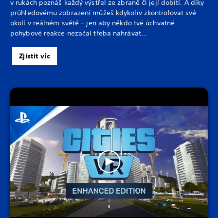
v rukách poznáš každý výstřel ze zbraně či její dobití. A díky
průhledovému zobrazení můžeš kdykoliv zkontrolovat své
okolí v reálném světě – jen aby někdo tvé úchvatné
pohybové reakce nezačal třeba nahrávat...
Zjistit víc