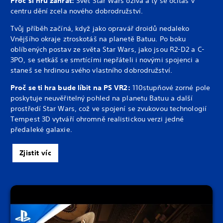
Proč si hru zahrát:
Svět Star Wars ožívá a ty se ocitáš v
centru dění zcela nového dobrodružství.
Tvůj příběh začíná, když jako opravář droidů nedaleko
Vnějšího okraje ztroskotáš na planetě Batuu. Po boku
oblíbených postav ze světa Star Wars, jako jsou R2-D2 a C-
3PO, se setkáš se smrtícími nepřáteli i novými spojenci a
staneš se hrdinou svého vlastního dobrodružství.
Proč se ti hra bude líbit na PS VR2:
110stupňové zorné pole
poskytuje neuvěřitelný pohled na planetu Batuu a další
prostředí Star Wars, což ve spojení se zvukovou technologií
Tempest 3D vytváří ohromně realistickou verzi jedné
předaleké galaxie.
Zjistit víc