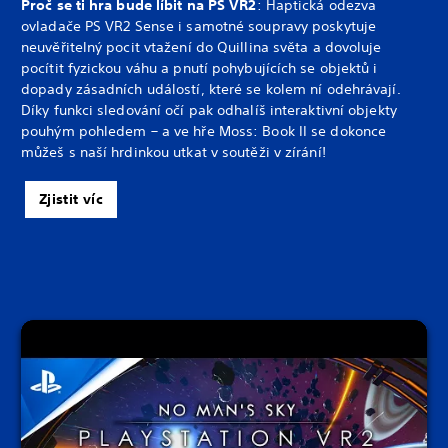
Proč se ti hra bude líbit na PS VR2
: Haptická odezva
ovladače PS VR2 Sense i samotné soupravy poskytuje
neuvěřitelný pocit vtažení do Quillina světa a dovoluje
pocítit fyzickou váhu a pnutí pohybujících se objektů i
dopady zásadních událostí, které se kolem ní odehrávají.
Díky funkci sledování očí pak odhalíš interaktivní objekty
pouhým pohledem – a ve hře Moss: Book II se dokonce
můžeš s naší hrdinkou utkat v soutěži v zírání!
Zjistit víc