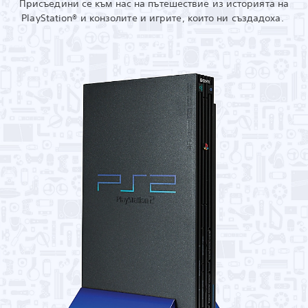
Присъедини се към нас на пътешествие из историята на
PlayStation® и конзолите и игрите, които ни създадоха.