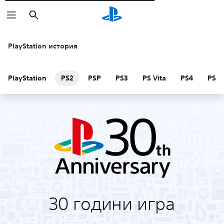
Търсене
PlayStation история
PlayStation
PS2
PSP
PS3
PS Vita
PS4
PS V
30 години игра