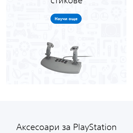
стикове
Научи още
Аксесоари за PlayStation