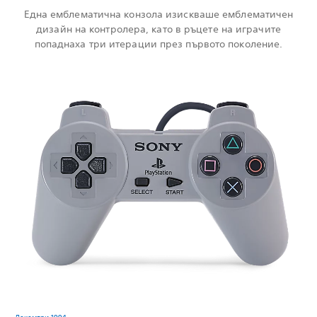
Една емблематична конзола изискваше емблематичен
дизайн на контролера, като в ръцете на играчите
попаднаха три итерации през първото поколение.