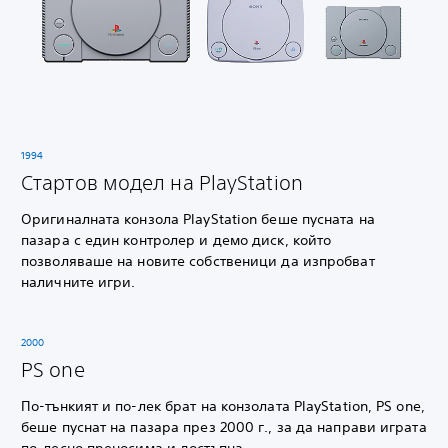
1994
Стартов модел на PlayStation
Оригиналната конзола PlayStation беше пусната на
пазара с един контролер и демо диск, който
позволяваше на новите собственици да изпробват
наличните игри.
2000
PS one
По-тънкият и по-лек брат на конзолата PlayStation, PS one,
беше пуснат на пазара през 2000 г., за да направи играта
по-лесно преносима и достъпна.