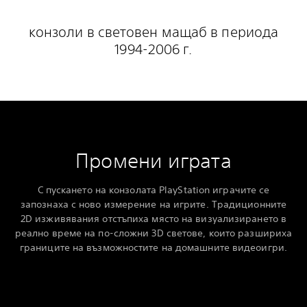
конзоли в световен мащаб в периода
1994-2006 г.
Промени играта
С пускането на конзолата PlayStation играчите се
запознаха с ново измерение на игрите. Традиционните
2D изживявания отстъпиха място на визуализирането в
реално време на по-сложни 3D светове, които разшириха
границите на възможностите на домашните видеоигри.