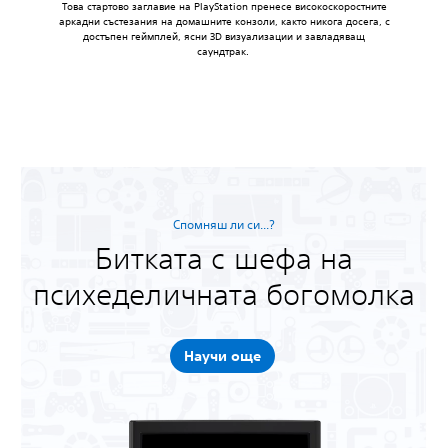
Това стартово заглавие на PlayStation пренесе високоскоростните
аркадни състезания на домашните конзоли, както никога досега, с
достъпен геймплей, ясни 3D визуализации и завладяващ
саундтрак.
Спомняш ли си...?
Битката с шефа на
психеделичната богомолка
Научи още