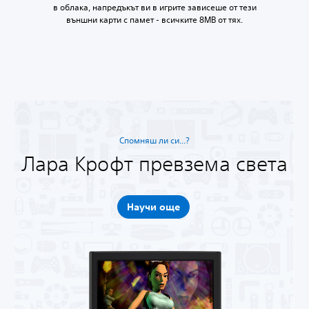
в облака, напредъкът ви в игрите зависеше от тези
външни карти с памет - всичките 8MB от тях.
Спомняш ли си...?
Лара Крофт превзема света
Научи още