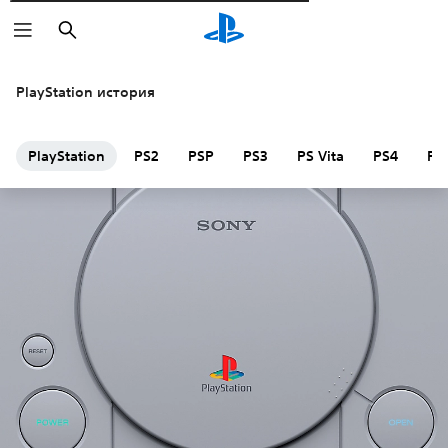
Търсене
PlayStation история
PlayStation
PS2
PSP
PS3
PS Vita
PS4
PS