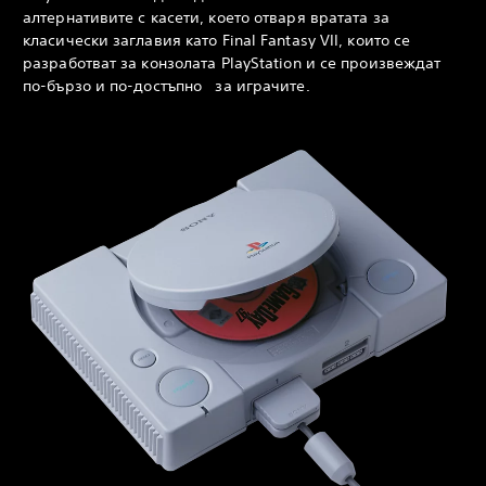
алтернативите с касети, което отваря вратата за
класически заглавия като Final Fantasy VII, които се
разработват за конзолата PlayStation и се произвеждат
по-бързо и по-достъпно за играчите.