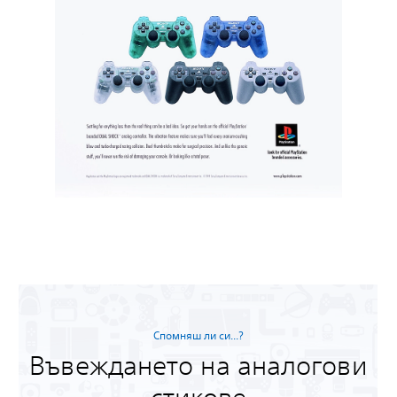
Спомняш ли си...?
Въвеждането на аналогови