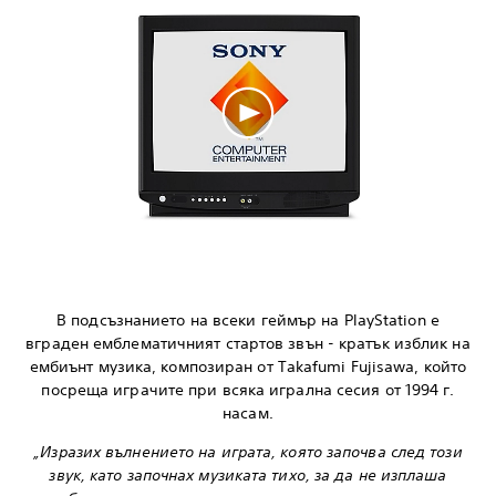
В подсъзнанието на всеки геймър на PlayStation е
вграден емблематичният стартов звън - кратък изблик на
ембиънт музика, композиран от Takafumi Fujisawa, който
посреща играчите при всяка игрална сесия от 1994 г.
насам.
„Изразих вълнението на играта, която започва след този
звук, като започнах музиката тихо, за да не изплаша