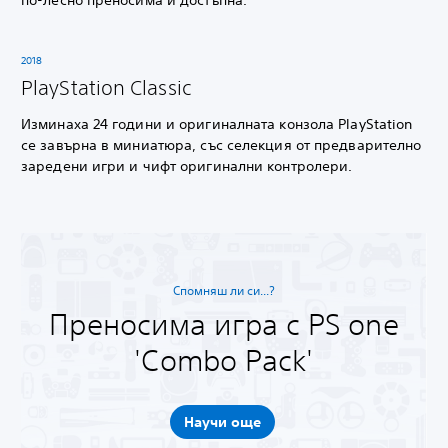
2018
PlayStation Classic
Изминаха 24 години и оригиналната конзола PlayStation
се завърна в миниатюра, със селекция от предварително
заредени игри и чифт оригинални контролери.
Спомняш ли си...?
Преносима игра с PS one
'Combo Pack'
Научи още