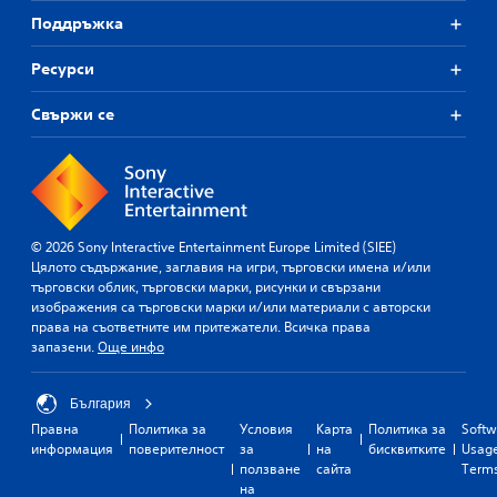
Поддръжка
Ресурси
Свържи се
© 2026 Sony Interactive Entertainment Europe Limited (SIEE)
Цялото съдържание, заглавия на игри, търговски имена и/или
търговски облик, търговски марки, рисунки и свързани
изображения са търговски марки и/или материали с авторски
права на съответните им притежатели. Всичка права
запазени.
Още инфо
България
Правна
Политика за
Условия
Карта
Политика за
Softw
информация
поверителност
за
на
бисквитките
Usag
ползване
сайта
Term
на