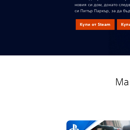
новия си дом, докато следв
си Питър Паркър, за да бъ
Купи от Steam
Куп
Mar