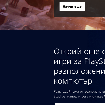
Научи още
Открий още 
игри за PlayS
разположени
компютър
Разгледай гама от всепризнати 
Studios, излезли сега и очаква