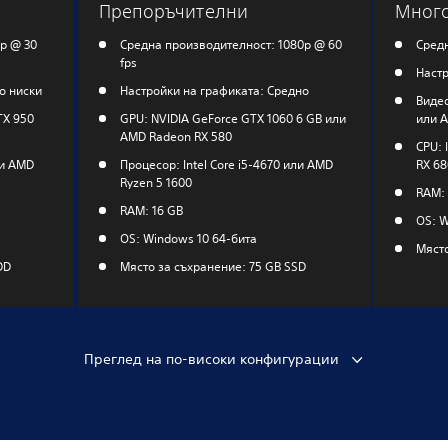
Препоръчителни
Много
p @ 30
Средна производителност: 1080p @ 60
Средн
fps
Настр
о ниски
Настройки на графиката: Средно
Видео
TX 950
GPU: NVIDIA GeForce GTX 1060 6 GB или
или A
AMD Radeon RX 580
CPU: 
ли AMD
Процесор: Intel Core i5-4670 или AMD
RX 68
Ryzen 5 1600
RAM: 
RAM: 16 GB
OS: W
OS: Windows 10 64-бита
Място
DD
Място за съхранение: 75 GB SSD
Преглед на по-високи конфигурации