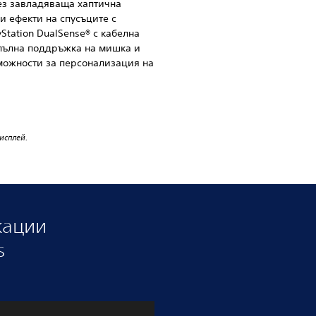
ез завладяваща хаптична
и ефекти на спусъците с
Station DualSense® с кабелна
 пълна поддръжка на мишка и
можности за персонализация на
исплей.
кации
s