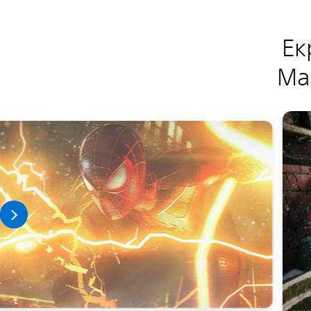
Ек
Mar