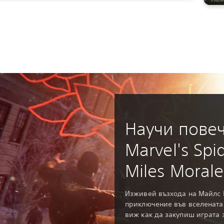
Научи повеч
Marvel's Spi
Miles Morale
Изживей възхода на Майлс 
приключение във вселената
виж как да закупиш играта з