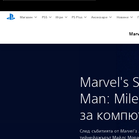
Магазин
PS5
Игри
PS Plus
Аксесоари
Новини
Marv
Marvel's 
Man: Mile
за компю
След събитията от
Marvel’s
тийнейджърът Майлс Морал