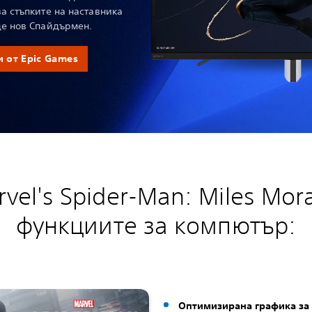
а стъпките на наставника
де нов Спайдърмен.
и от Epic Games
vel's Spider-Man: Miles Mor
функциите за компютър:
Оптимизирана графика за