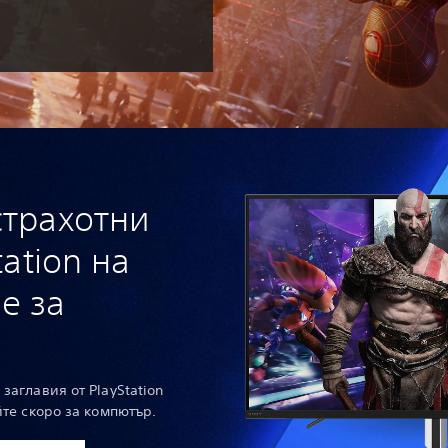
страхотни
tation на
е за
заглавия от PlayStation
йте скоро за компютър.