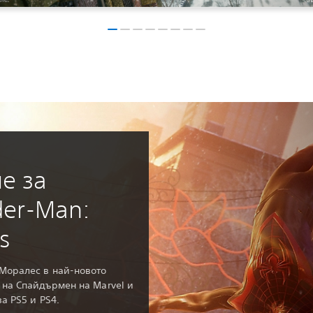
е за
der-Man:
s
Моралес в най-новото
 на Спайдърмен на Marvel и
а PS5 и PS4.