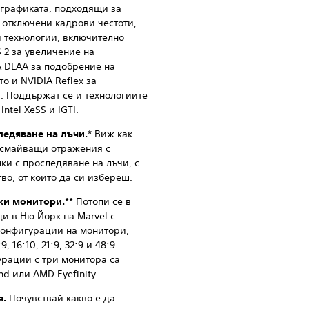
 графиката, подходящи за
 отключени кадрови честоти,
и технологии, включително
S 2 за увеличение на
A DLAA за подобрение на
о и NVIDIA Reflex за
. Поддържат се и технологиите
ntel XeSS и IGTI.
ледяване на лъчи.*
Виж как
 смайващи отражения с
ки с проследяване на лъчи, с
о, от които да си избереш.
ки монитори.**
Потопи се в
и в Ню Йорк на Marvel с
конфигурации на монитори,
16:10, 21:9, 32:9 и 48:9.
урации с три монитора са
d или AMD Eyefinity.
я.
Почувствай какво е да