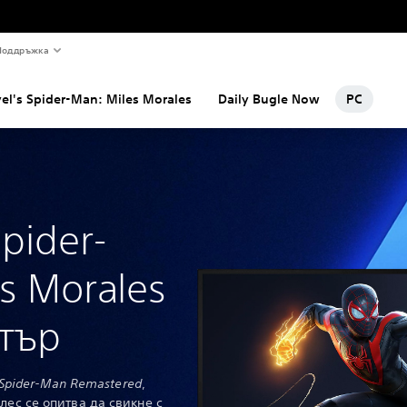
Поддръжка
el's Spider-Man: Miles Morales
Daily Bugle Now
PC
Spider-
s Morales
тър
 Spider-Man Remastered
,
ес се опитва да свикне с