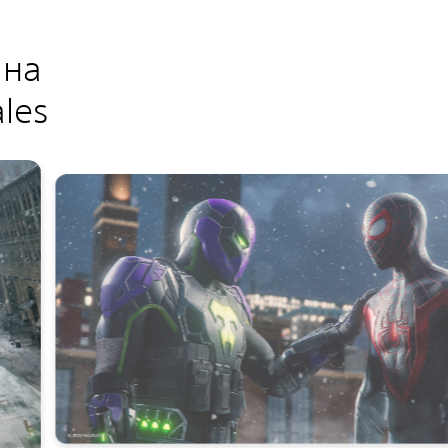
 на
ales