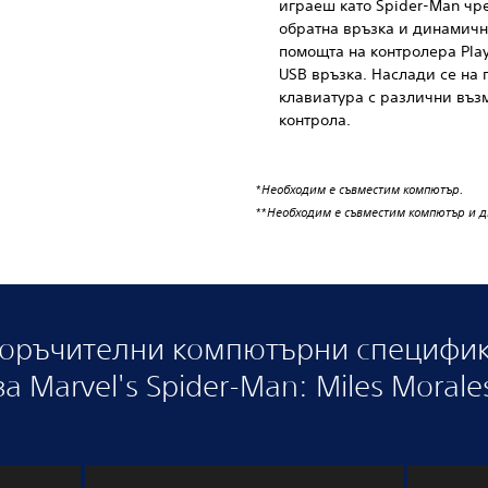
играеш като Spider-Man чр
обратна връзка и динамичн
помощта на контролера Play
USB връзка. Наслади се на
клавиатура с различни въз
контрола.
*
Необходим е съвместим компютър.
**
Необходим е съвместим компютър и д
оръчителни компютърни специфи
за Marvel's Spider-Man: Miles Morale