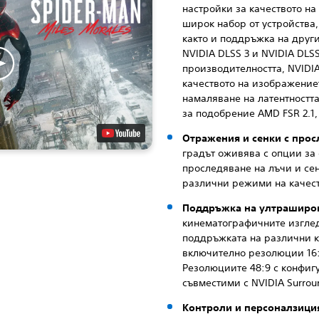
настройки за качеството на
широк набор от устройства,
както и поддръжка на друг
NVIDIA DLSS 3 и NVIDIA DLS
производителността, NVIDI
качеството на изображениет
намаляване на латентността
за подобрение AMD FSR 2.1, I
Отражения и сенки с прос
градът оживява с опции за
проследяване на лъчи и сен
различни режими на качеств
Поддръжка на ултраширо
кинематографичните изглед
поддръжката на различни 
включително резолюции 16:9, 
Резолюциите 48:9 с конфиг
съвместими с NVIDIA Surroun
Контроли и персоналзици