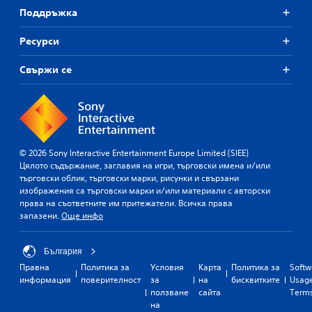
Поддръжка
Ресурси
Свържи се
© 2026 Sony Interactive Entertainment Europe Limited (SIEE)
Цялото съдържание, заглавия на игри, търговски имена и/или
търговски облик, търговски марки, рисунки и свързани
изображения са търговски марки и/или материали с авторски
права на съответните им притежатели. Всичка права
запазени.
Още инфо
България
Правна
Политика за
Условия
Карта
Политика за
Softw
информация
поверителност
за
на
бисквитките
Usag
ползване
сайта
Term
на