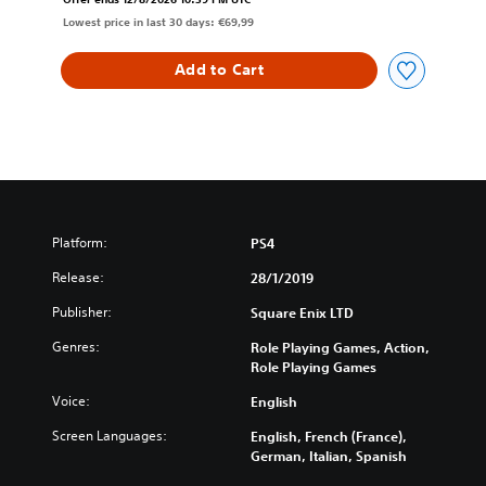
Lowest price in last 30 days: €69,99
Add to Cart
Platform:
PS4
Release:
28/1/2019
Publisher:
Square Enix LTD
Genres:
Role Playing Games, Action,
Role Playing Games
Voice:
English
Screen Languages:
English, French (France),
German, Italian, Spanish