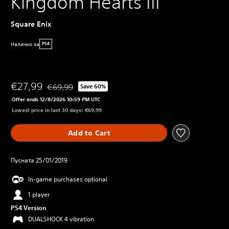
Kingdom Hearts III
Square Enix
Налично за
PS4
€27,99
€69,99
Save 60%
Discounted from original price of €69,99
Offer ends 12/8/2026 10:59 PM UTC
Lowest price in last 30 days: €69,99
Add to Cart
Пусната 25/01/2019
In-game purchases optional
1 player
PS4 Version
DUALSHOCK 4 vibration