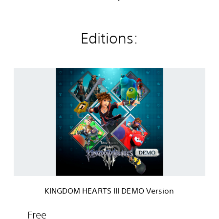
Editions:
K
I
N
G
D
O
M
H
E
A
R
T
S
KINGDOM HEARTS III DEMO Version
I
I
I
Free