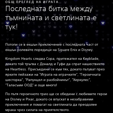
ОБЩ ПРЕГЛЕД НА ИГРАТА
Последната битка между
тъмнината и светлината е
тук!
Потопи се в екшън приключение с последната част от
екшън ролевите поредици на Square Enix и Disney.
Kingdom Hearts следва Сора, притежател на Keyblade,
докато той тръгва с Доналд и Гуфи да спрат нашествието
на Heartless. Присъедини се към тях, докато пътуват през
ярките пейзажи на "Играта на играчките", "Героичната
шесторка", "Рапунцел и разбойникът", "Херкулес",
"Таласъми ООД" и още много!
По пътя героичното трио ще се обедини с любимите герои
на Disney и Pixar, докато се впускат в незабравими
приключения и помагат на светлината да преодолее
мрака чрез силата на приятелството.