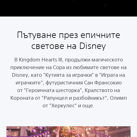
Пътуване през епичните
светове на Disney
В Kingdom Hearts III, продължи магическото
приключение на Сора из любимите светове на
Disney, като "Кутията за играчки" в "Играта на
играчките", футуристичния Сан Франсокио
от "Героичната шесторка", Кралството на
Короната от "Рапунцел и разбойникът", Олимп
от "Херкулес" и още.