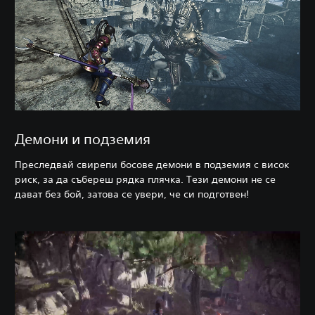
Демони и подземия
Преследвай свирепи босове демони в подземия с висок
риск, за да събереш рядка плячка. Тези демони не се
дават без бой, затова се увери, че си подготвен!