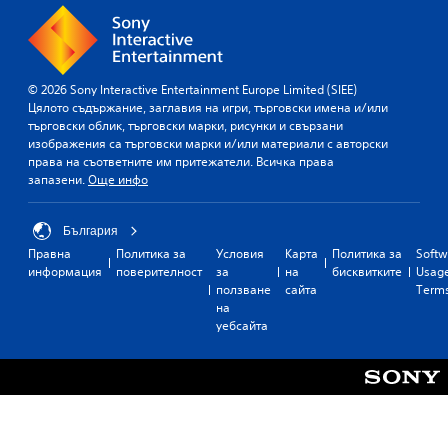
© 2026 Sony Interactive Entertainment Europe Limited (SIEE)
Цялото съдържание, заглавия на игри, търговски имена и/или
търговски облик, търговски марки, рисунки и свързани
изображения са търговски марки и/или материали с авторски
права на съответните им притежатели. Всичка права
запазени.
Още инфо
България
Правна
Политика за
Условия
Карта
Политика за
Softw
информация
поверителност
за
на
бисквитките
Usag
ползване
сайта
Term
на
уебсайта