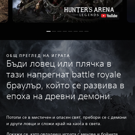
ОБЩ ПРЕГЛЕД НА ИГРАТА
Бъди ловец или плячка в
тази напрегнат battle royale
браулър, който се развива в
епоха на древни демони.
Потопи се в мистичен и опасен свят, пребори се с демони
и други ловци и сложи край на хаоса в света.
Докажи се, като овладееш играта с мечове и бойните