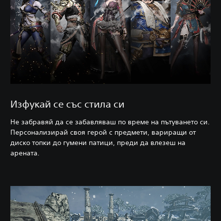
Изфукай се със стила си
Не забравяй да се забавляваш по време на пътуването си.
Персонализирай своя герой с предмети, вариращи от
диско топки до гумени патици, преди да влезеш на
арената.