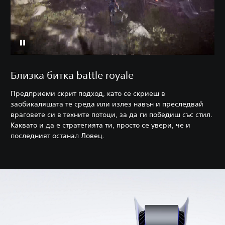
Близка битка battle royale
Предприеми скрит подход, като се скриеш в
заобикалящата те среда или излез навън и преследвай
враговете си в техните потоци, за да ги победиш със стил.
Каквато и да е стратегията ти, просто се увери, че и
последният останал Ловец.