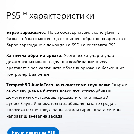
PS5
характеристики
TM
Бързо зареждане::
Не се обезсърчавай, ако те убият в
битка, тъй като можеш да се върнеш обратно на арената с
бързо зареждане с помощта на SSD на системата PS5.
Хаптична обратна връзка:
Усети всеки удар и удар,
докато изпълняваш въздушни комбинации върху
враговете чрез хаптичната обратна връзка на безжичния
контролер DualSense.
Tempest 3D AudioTech на съвместими слушалки:
Свържи
се със звуците на битката всеки път, когато убиваш
демони или омагьосваш предмети с потапящо 3D
аудио. Слушай внимателно заобикалящата те среда с
висококачествен звук, за да локализираш врага си и да
направиш внезапна засада.
Научи повече за PS5