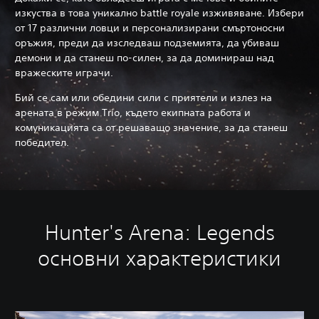
изкуства в това уникално battle royale изживяване. Избери
от 17 различни ловци и персонализирани смъртоносни
оръжия, преди да изследваш подземията, да убиваш
демони и да станеш по-силен, за да доминираш над
вражеските играчи.
Бий се сам или обедини сили с приятели и излез на
арената в режим Trio, където екипната работа и
комуникацията са от решаващо значение, за да станеш
победител.
Hunter's Arena: Legends
основни характеристики