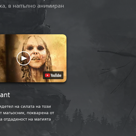
нка, в напълно анимиран
ant
идетел на силата на този
т магьосник, покварена от
а отдаденост на магията