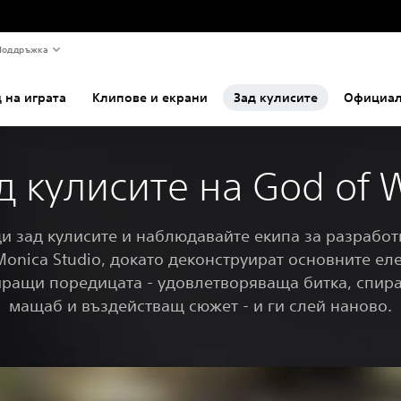
Поддръжка
 на играта
Клипове и екрани
Зад кулисите
Официал
д кулисите на God of 
и зад кулисите и наблюдавайте екипа за разработ
Monica Studio, докато деконструират основните ел
ращи поредицата - удовлетворяваща битка, спир
мащаб и въздействащ сюжет - и ги слей наново.