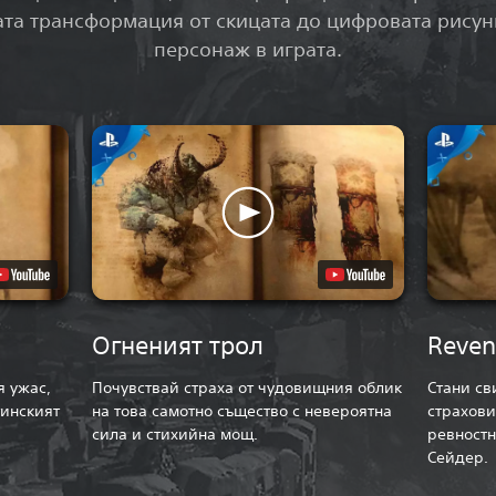
ата трансформация от скицата до цифровата рису
персонаж в играта.
Огненият трол
Reven
я ужас,
Почувствай страха от чудовищния облик
Стани св
тинският
на това самотно същество с невероятна
страхови
сила и стихийна мощ.
ревностн
Сейдер.