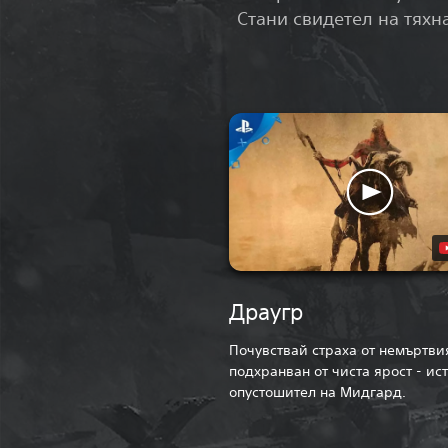
Стани свидетел на тяхн
Драугр
Почувствай страха от немъртви
подхранван от чиста ярост - ис
опустошител на Мидгард.