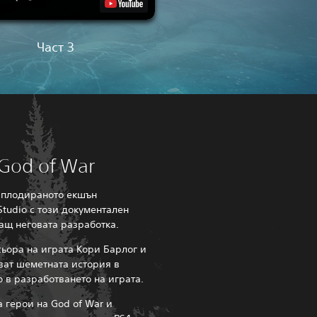
Част 3
God of War
аплодираното екшън
tudio с този документален
ащ неговата разработка.
ьора на играта Кори Барлог и
ват шеметната история в
 в разработването на играта.
а герои на God of War и