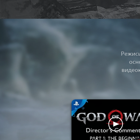
Режись
осн
видеок