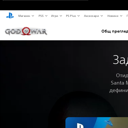
Магазин
PS5
Игри
PS Plus
Аксесоари
Новини
Общ преглед
За
Отид
Santa 
дефини