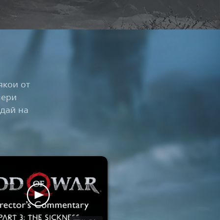
якои от
лери
едай на