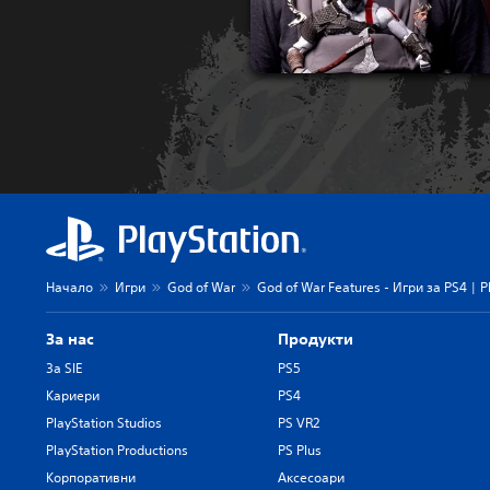
Начало
Игри
God of War
God of War Features - Игри за PS4 | P
За нас
Продукти
За SIE
PS5
Кариери
PS4
PlayStation Studios
PS VR2
PlayStation Productions
PS Plus
Корпоративни
Аксесоари