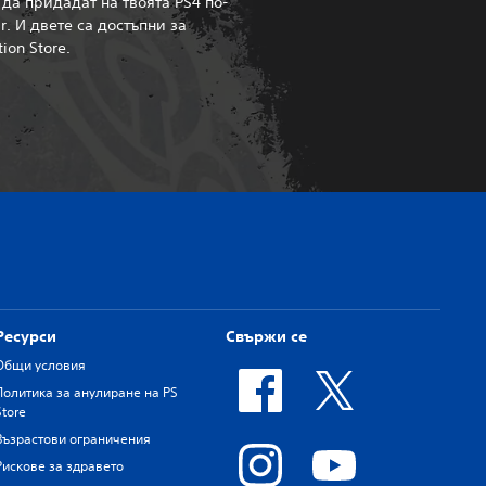
 да придадат на твоята PS4 по-
r. И двете са достъпни за
ion Store.
Ресурси
Свържи се
Общи условия
Политика за анулиране на PS
Store
Възрастови ограничения
Рискове за здравето