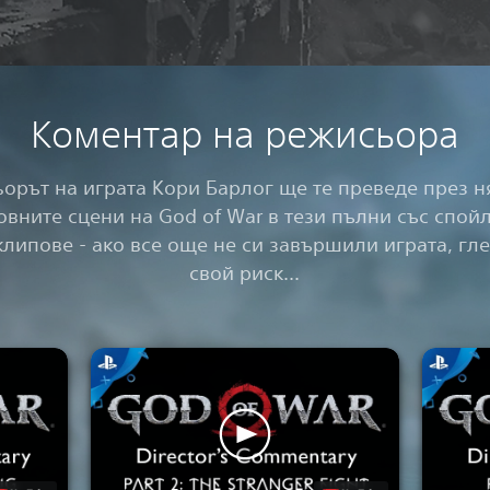
Коментар на режисьора
орът на играта Кори Барлог ще те преведе през н
овните сцени на God of War в тези пълни със спой
липове - ако все още не си завършили играта, гл
свой риск...