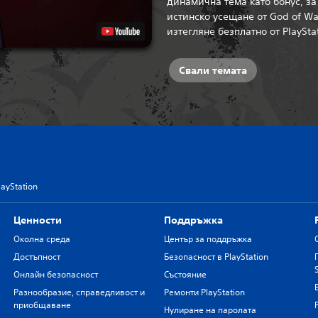
динамична тема като бонус, за
истинско усещане от God of Wa
изтегляне безплатно от PlayStat
Свали темата
layStation
Ценности
Поддръжка
Околна среда
Център за поддръжка
Достъпност
Безопасност в PlayStation
Онлайн безопасност
Състояние
Разнообразие, справедливост и
Ремонти PlayStation
приобщаване
Нулиране на паролата