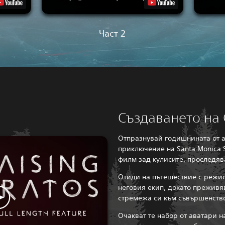
Част 2
Създаването на 
Отпразнувай годишнината от 
приключение на Santa Monica S
филм зад кулисите, проследяв
Отиди на пътешествие с режис
неговия екип, докато преживя
стремежа си към съвършенство
Очакват те набор от аватари н