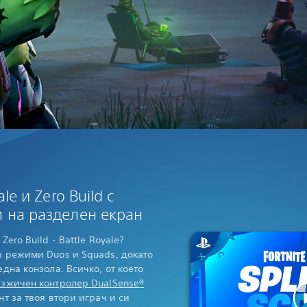
le и Zero Build с
 на разделен екран
Zero Build - Battle Royale?
в режими Duos и Squads, докато
една конзола. Всичко, от което
езжичен контролер DualSense®
нт за твоя втори играч и си