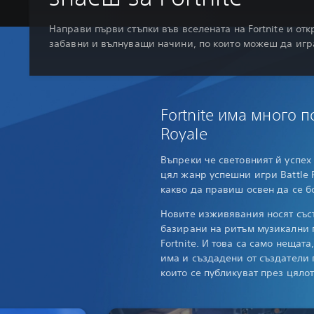
Направи първи стъпки във вселената на Fortnite и от
забавни и вълнуващи начини, по които можеш да и
Fortnite има много п
Royale
Въпреки че световният й успех
цял жанр успешни игри Battle R
какво да правиш освен да се 
Новите изживявания носят със
базирани на ритъм музикални 
Fortnite. И това са само нещат
има и създадени от създатели 
които се публикуват през цяло