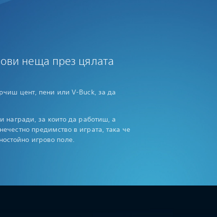
нови неща през цялата
рчиш цент, пени или V-Buck, за да
ни награди, за които да работиш, а
нечестно предимство в играта, така че
остойно игрово поле.