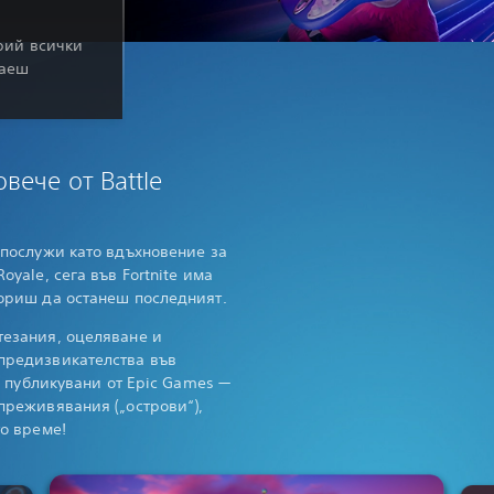
крий всички
граеш
овече от Battle
 послужи като вдъхновение за
oyale, сега във Fortnite има
бориш да останеш последният.
тезания, оцеляване и
предизвикателства във
а, публикувани от Epic Games —
преживявания („острови“),
то време!