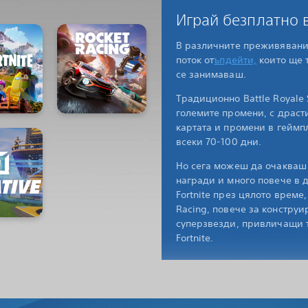
Играй безплатно в
В различните преживявания
поток от
ъпдейти,
които ще т
се занимаваш.
Традиционно Battle Royale
големите промени, с драст
картата и промени в геймпл
всеки 70-100 дни.
Но сега можеш да очакваш
награди и много повече в 
Fortnite през цялото време,
Racing, повече за конструи
суперзвезди, привличащи 
Fortnite.