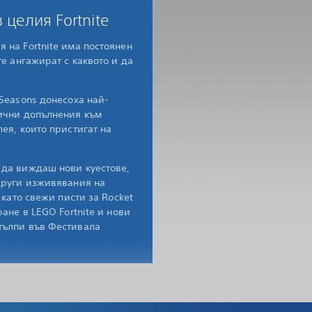
 целия Fortnite
 на Fortnite има постоянен
е ангажират с каквото и да
 Seasons донесоха най-
ични допълнения към
ея, които пристигат на
 да виждаш нови куестове,
други изживявания на
 като свежи писти за Rocket
ране в LEGO Fortnite и нови
тълпи във Фестивала