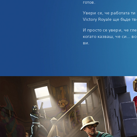
готов.
Увери се, че работата ти
Victory Royale ще бъде т
И просто се увери, че гл
когато казваш, че си... 
ви.