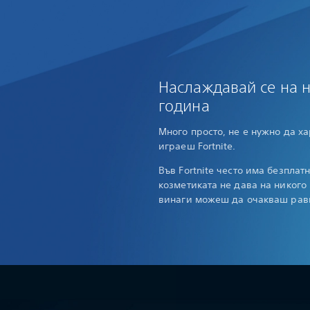
Наслаждавай се на 
година
Много просто, не е нужно да ха
играеш Fortnite.
Във Fortnite често има безплат
козметиката не дава на никого 
винаги можеш да очакваш равн