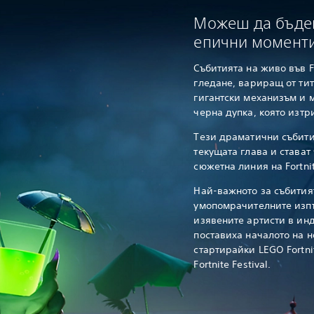
Можеш да бъдеш
епични момент
Събитията на живо във Fo
гледане, вариращ от ти
гигантски механизъм и 
черна дупка, която изтр
Тези драматични събити
текущата глава и стават
сюжетна линия на Fortnit
Най-важното за събития
умопомрачителните изп
изявените артисти в инд
поставиха началото на но
стартирайки LEGO Fortnit
Fortnite Festival.