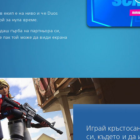
 в екип е на ниво и че Duos
вой за нула време.
едаш гърба на партньора си,
все пак той може да види екрана
Играй кръстоса
си, където и да 