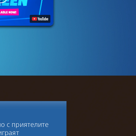
но с приятелите
играят