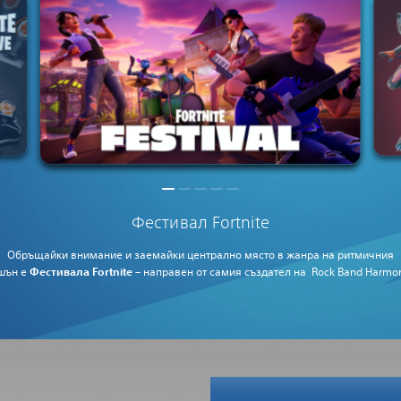
Фестивал Fortnite
Обръщайки внимание и заемайки централно място в
жанра на ритмичния
шън
е
Фестивала Fortnite
– направен от самия създател на
Rock Band
Harmon