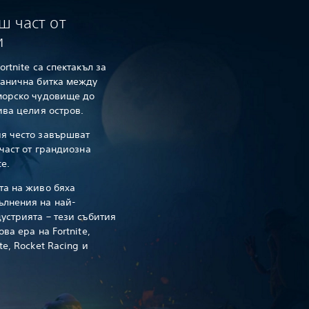
 част от
и
rtnite са спектакъл за
танична битка между
морско чудовище до
ива целия остров.
я често завършват
 част от грандиозна
e.
та на живо бяха
ълнения на най-
устрията – тези събития
ва ера на Fortnite,
e, Rocket Racing и