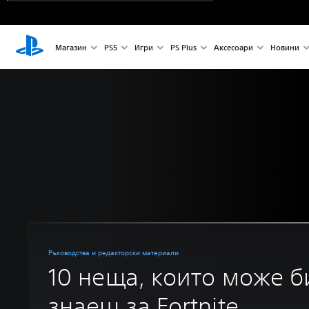
Магазин
PS5
Игри
PS Plus
Аксесоари
Новини
Ръководства и редакторски материали
10 неща, които може б
знаеш за Fortnite