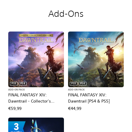
Add-Ons
PS5
PS4
PS5
PS4
ADD-ON PACK
ADD-ON PACK
FINAL FANTASY XIV:
FINAL FANTASY XIV:
Dawntrail - Collector’s
Dawntrail [PS4 & PS5]
Edition [PS4 & PS5]
€59,99
€44,99