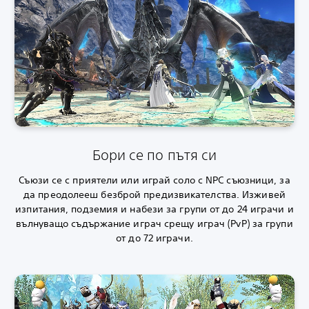
Бори се по пътя си
Съюзи се с приятели или играй соло с NPC съюзници, за
да преодолееш безброй предизвикателства. Изживей
изпитания, подземия и набези за групи от до 24 играчи и
вълнуващо съдържание играч срещу играч (PvP) за групи
от до 72 играчи.