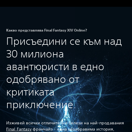
Какво представлява Final Fantasy XIV Online?
Присъедини се към над
30 милиона
авантюристи в едно
одобрявано от
критиката
приключение.
Изживей всички отличителни белези на най-продавания
F
inal Fantasy
франчайз - една незабравима история,