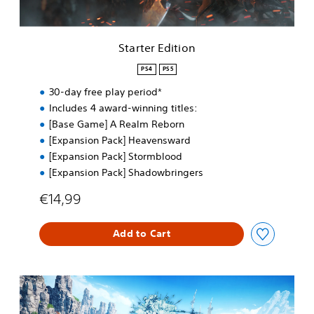
t
i
o
Starter Edition
n
PS4
PS5
30-day free play period*
Includes 4 award-winning titles:
[Base Game] A Realm Reborn
[Expansion Pack] Heavensward
[Expansion Pack] Stormblood
[Expansion Pack] Shadowbringers
€14,99
Add to Cart
P
S
5