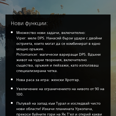
Нови функции:
Множество нови задачи, включително:
Viper: меле DPS. Нанасяй бързи удари с двойни
остриета, които могат да се комбинират в едно
мощно оръжие.
Pictomancer: магически вариращи DPS. Вдъхни
живот на чудни творения, включително
същества, оръжия и пейзажи, като използваш
специализирана четка.
Нова раса за игра: женски Хротгар.
Увеличение на ограничението на нивото от 90 на
100.
Пътувай на запад към Турал и изследвай чисто
нови области! Изкачи планината Уркопача,
прекоси буйните гори на Як Т’ел и открий какви