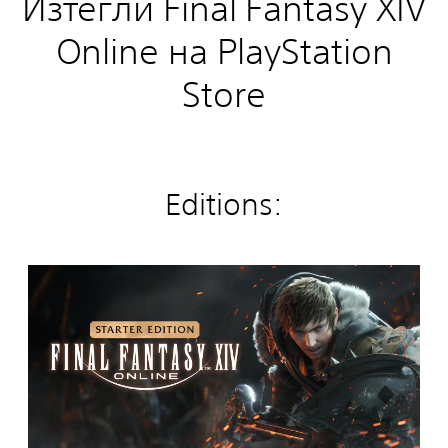
Изтегли Final Fantasy XIV
Online на PlayStation
Store
Editions:
S
t
a
r
t
e
r
E
d
i