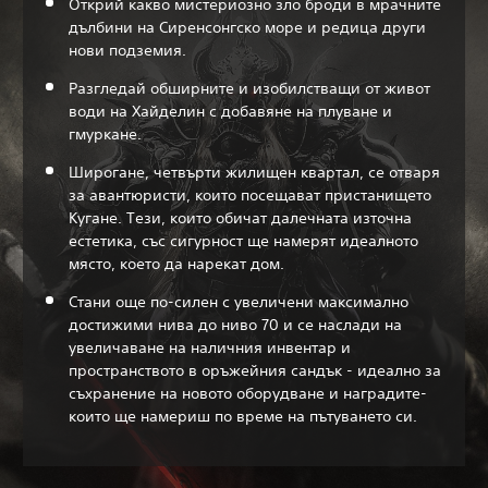
Открий какво мистериозно зло броди в мрачните
дълбини на Сиренсонгско море и редица други
нови подземия.
Разгледай обширните и изобилстващи от живот
води на Хайделин с добавяне на плуване и
гмуркане.
Широгане, четвърти жилищен квартал, се отваря
за авантюристи, които посещават пристанището
Кугане. Тези, които обичат далечната източна
естетика, със сигурност ще намерят идеалното
място, което да нарекат дом.
Стани още по-силен с увеличени максимално
достижими нива до ниво 70 и се наслади на
увеличаване на наличния инвентар и
пространството в оръжейния сандък - идеално за
съхранение на новото оборудване и наградите-
които ще намериш по време на пътуването си.