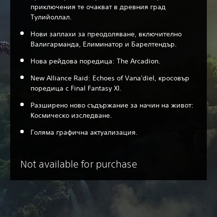
приключения те очакват в древния град
Тулийоллал.
Нови заплахи за преодоляване, включително
Валигарманда, Елиминатор и Барелтендър.
Нова рейдова поредица: The Arcadion.
New Alliance Raid: Echoes of Vana'diel, кросовър
поредица с Final Fantasy XI.
Разширено ново съдържание за начин на живот:
Космическо изследване.
Голяма графична актуализация.
Not available for purchase