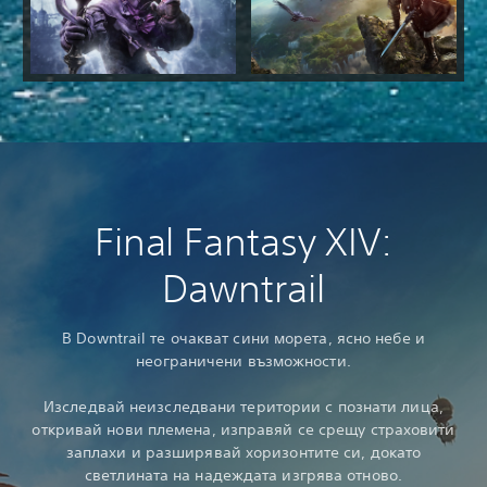
Final Fantasy XIV:
Dawntrail
В Downtrail те очакват сини морета, ясно небе и
неограничени възможности.
Изследвай неизследвани територии с познати лица,
откривай нови племена, изправяй се срещу страховити
заплахи и разширявай хоризонтите си, докато
светлината на надеждата изгрява отново.