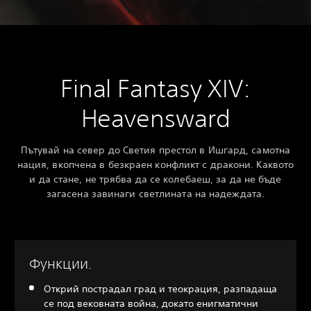
Final Fantasy XIV:
Heavensward
Пътувай на север до Светия престол в Ишгард, самотна
нация, вкопчена в безкраен конфликт с дракони. Каквото
и да стане, не трябва да се колебаеш, за да не бъде
загасена завинаги светлината на надеждата.
Функции.
Открий пострадал град и теокрация, разпадаща
се под вековната война, докато енигматични