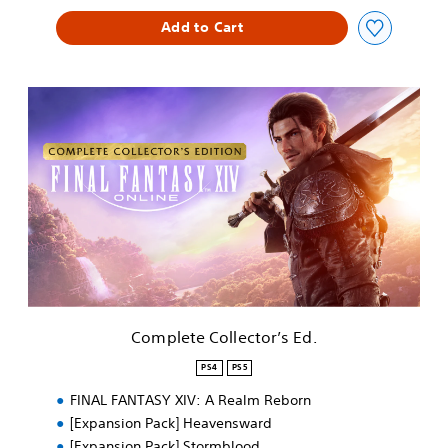
Add to Cart
C
o
m
p
l
e
t
e
C
o
l
l
e
Complete Collector’s Ed.
c
t
PS4
PS5
o
FINAL FANTASY XIV: A Realm Reborn
r
’
[Expansion Pack] Heavensward
s
[Expansion Pack] Stormblood