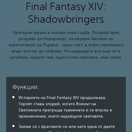
Final Fantasy XIV:
Shadowbringers
Прегърни мрака и изкови нова съдба. Пътувай през
разрива до Норврандт, последния бастион на
човечеството на Първия - един свят, в който светлината
води всички до забрава. Но надеждата все още не е
загубена, защото там, където има светлина, има сянка.
Функции.
Историята на Final Fantasy XIV продължава.
Героят става злодей, когато Воинът на
Светлината прегръща тъмнината и се впуска в
приключение, което надхвърля световете.
Заеми се с враговете си или като една от двете