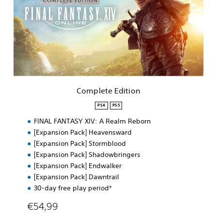
p
l
e
t
e
E
d
i
t
i
Complete Edition
o
n
PS4
PS5
FINAL FANTASY XIV: A Realm Reborn
[Expansion Pack] Heavensward
[Expansion Pack] Stormblood
[Expansion Pack] Shadowbringers
[Expansion Pack] Endwalker
[Expansion Pack] Dawntrail
30-day free play period*
€54,99