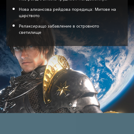
Нова алиансова рейдова поредица: Митове на
царството
Релаксиращо забавление в островното
светилище