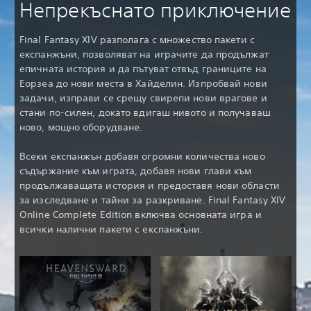
Непрекъснато приключение
Final Fantasy XIV разполага с множество пакети с
експанжъни, позволяват на играчите да продължат
епичната история и да пътуват отвъд границите на
Еорзеа до нови места в Хайделин. Изпробвай нови
задачи, изправи се срещу свирепи нови врагове и
стани по-силен, докато вдигаш нивото и получаваш
ново, мощно оборудване.
Всеки експанжън добавя огромни количества ново
съдържание към играта, добавя нови глави към
продължаващата история и предоставя нови области
за изследване и тайни за разкриване. Final Fantasy XIV
Online Complete Edition включва основната игра и
всички налични пакети с експанжъни.