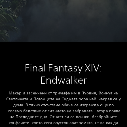
Final Fantasy XIV:
Endwalker
Макар и засенчени от триумфа им в Първия, Воинът на
Светлината и Потомците на Седмата зора най-накрая са у
дома. В тяхно отсъствие обаче се изгражда още по
-голямо бедствие от сиянието на забравата - втора поява
на Последните дни. Отчаят ли се всички, безбройните
конфликти, които сега опустошават земята, няма как да