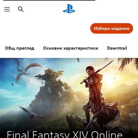
Търсене
Избери издание
Общ преглед
Основни характеристики
Dawntrail
Final Fantasy XIV Online