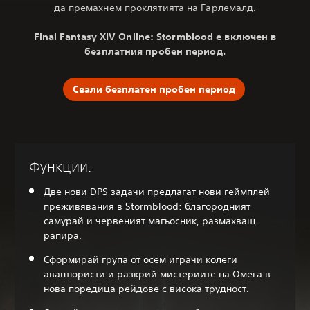
да премахнем проклятията на Гарлемалд.
Final Fantasy XIV Online: Stormblood е включен в
безплатния пробен период.
Свали безплатен пробен период
Функции.
Две нови DPS задачи предлагат нови геймплей
преживявания в Stormblood: благородният
самурай и червеният магьосник, размахващ
рапира.
Сформирай група от осем играчи колеги
авантюристи и разкрий мистериите на Омега в
нова поредица рейдове с висока трудност.