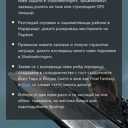
нови задачи в Shadowbringers: оръжейникът,
заемащ ролята на танк или стрелящият DPS
танцьор.
Разгледай огромни и зашеметяващи райони в
Норврандт, докато разкриваш мистериите на
Първия.
Премахни новите заплахи и получи страхотни
награди, докато изследваш много нови подземия
в Shadowbringers.
Заеми се с вълнуваща нова рейд поредица,
създадена в сътрудничество с гост-създателите
Йоко Таро и Йосуке Саито и виж как Final Fantasy
и
NieR
се сливат както никога досега!
Избери от две нови раси и се наслади на нов
облик: гъвкавата, но жестока Виера или
лъвоподобните Хротгар.