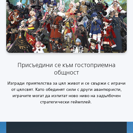
Присъедини се към гостоприемна
общност
Изгради приятелства за цял живот и се свържи с играчи
от цял​свят. Като обединят сили с други авантюристи,
играчите могат да изпитат ново ниво на задълбочен
стратегически геймплей.