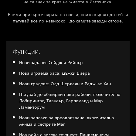
не са знак за края на живота в Източника.
Вземи присърце вярата на онези, които вървят до теб, и
пътувай все по-нависоко - до самите звезди отгоре.
Функции.
Нови задачи: Сейдж и Рийпър
Нова играема раса: мъжки Виера
Нови градове: Олд Шерлаян и Радж-ат-Хан
Пътувай до обширни нови райони, включително
Лобиринтос, Тавнеър, Гарлемалд и Мар
Ламенторум
Нови заплахи за преодоляване, включително
Анима и сестрите Маг
Нов рейд с висока трудност: Пандемониум