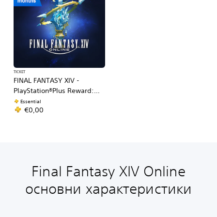
TICKET
FINAL FANTASY XIV -
PlayStation®Plus Reward:
Aetheryte Additional Free
Essential
€0,00
Destination (Jul. - Sep.)
Final Fantasy XIV Online
основни характеристики