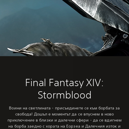
Final Fantasy XIV:
Stormblood
Воини на светлината - присъединете се към борбата за
свобода! Дошъл е моментът да се впуснем в ново
приключение в близки и далечни сфери - да се вдигнем
на борба заедно с хората на Еорзеа и Далечния изток и