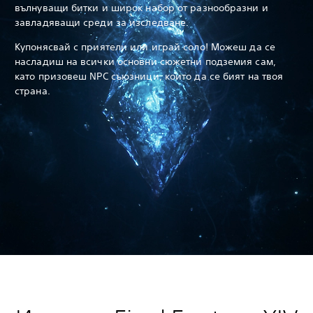
вълнуващи битки и широк набор от разнообразни и
завладяващи среди за изследване.
Купонясвай с приятели или играй соло! Можеш да се
насладиш на всички основни сюжетни подземия сам,
като призовеш NPC съюзници, които да се бият на твоя
страна.