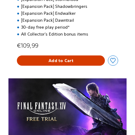
E
[Expansion Pack] Shadowbringers
d
[Expansion Pack] Endwalker
.
[Expansion Pack] Dawntrail
30-day free play period*
All Collector's Edition bonus items
€109,99
Add to Cart
F
r
e
e
T
r
i
a
l