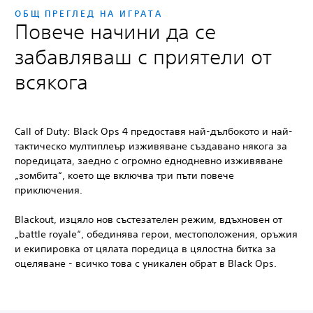
ОБЩ ПРЕГЛЕД НА ИГРАТА
Повече начини да се
забавляваш с приятели от
всякога
Call of Duty: Black Ops 4
предоставя най-дълбокото и най-
тактическо мултиплеър изживяване създавано някога за
поредицата, заедно с огромно еднодневно изживяване
„зомбита“, което ще включва три пъти повече
приключения.
Blackout, изцяло нов състезателен режим, вдъхновен от
„battle royale“, обединява герои, местоположения, оръжия
и екипировка от цялата поредица в цялостна битка за
оцеляване - всичко това с уникален обрат в Black Ops.