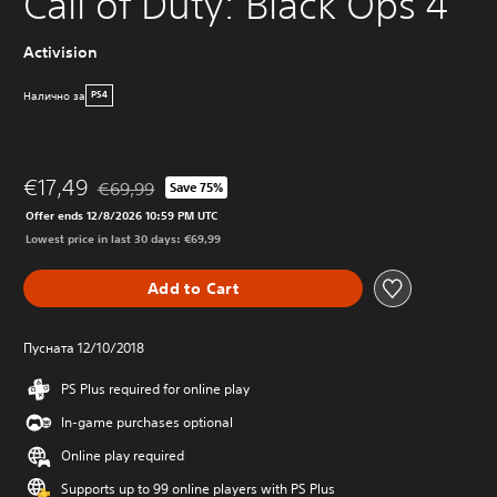
Call of Duty: Black Ops 4
Activision
Налично за
PS4
€17,49
€69,99
Save 75%
Discounted from original price of €69,99
Offer ends 12/8/2026 10:59 PM UTC
Lowest price in last 30 days: €69,99
Add to Cart
Пусната 12/10/2018
PS Plus required for online play
In-game purchases optional
Online play required
Supports up to 99 online players with PS Plus