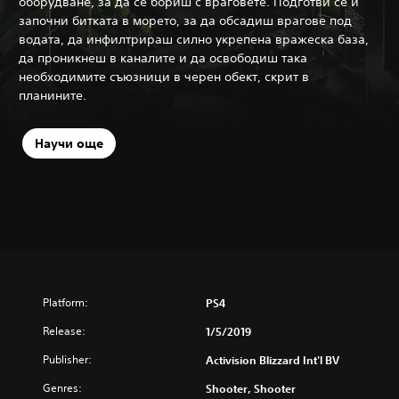
оборудване, за да се бориш с враговете. Подготви се и
започни битката в морето, за да обсадиш врагове под
водата, да инфилтрираш силно укрепена вражеска база,
да проникнеш в каналите и да освободиш така
необходимите съюзници в черен обект, скрит в
планините.
Научи още
Platform:
PS4
Release:
1/5/2019
Publisher:
Activision Blizzard Int'l BV
Genres:
Shooter, Shooter