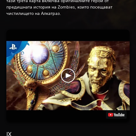
тази трета карта включва оригиналните герои от
предишната история на Zombies, които посещават
чистилището на Алкатраз.
IX