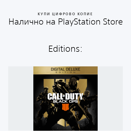
КУПИ ЦИФРОВО КОПИЕ
Налично на PlayStation Store
Editions:
C
a
l
l
o
f
D
u
t
y
®
: