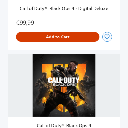
B
Call of Duty®: Black Ops 4 - Digital Deluxe
l
a
c
€99,99
k
O
Add to Cart
p
s
4
-
C
D
a
i
l
g
l
i
o
t
f
a
D
l
u
D
t
e
y
l
®
u
:
x
B
e
Call of Duty®: Black Ops 4
l