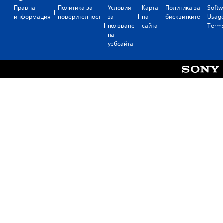
Правна
Политика за
Условия
Карта
Политика за
Softw
информация
поверителност
за
на
бисквитките
Usag
ползване
сайта
Term
на
уебсайта