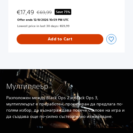
a
c
€17,49
€69,99
Save 75%
Discounted from original price of €69,99
k
Offer ends 12/8/2026 10:59 PM UTC
O
Lowest price in last 30 days: €69,99
p
s
4
Add to Cart
Мултиплеър
Разположен между Black Ops 2 и Black Ops 3,
мултиплеърът е преработен, проектиран да предлага по-
голям избор, да възнаграждава повече стилове на игра и
да създава още по-силно състезателно изживяване.