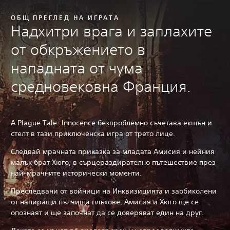
ОБЩ ПРЕГЛЕД НА ИГРАТА
Надхитри врага и заплахите
от обкръжението в
нападната от чума
средновековна Франция.
A Plague Tale: Innocence безпроблемно съчетава екшън и
стелт в тази приключенска игра от трето лице.
Следвай мрачната приказка за младата Амисия и нейния
малък брат Хюго, в сърцераздирателно пътешествие през
най-мрачните исторически моменти.
Преследвани от войници на Инквизицията и заобиколени
от напиращи пълчища плъхове, Амисия и Хюго ще се
опознаят и ще започнат да се доверяват един на друг.