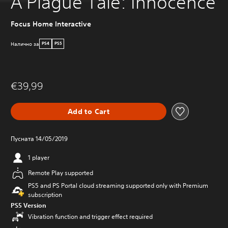
A Plague Tale: Innocence
Focus Home Interactive
Налично за
PS4
PS5
€39,99
Add to Cart
Пусната 14/05/2019
1 player
Remote Play supported
PS5 and PS Portal cloud streaming supported only with Premium
subscription
PS5 Version
Vibration function and trigger effect required