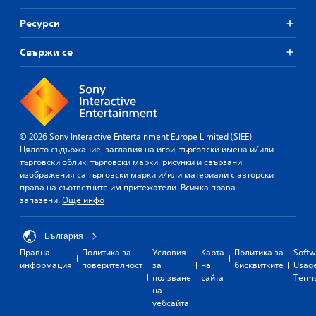
Ресурси
Свържи се
© 2026 Sony Interactive Entertainment Europe Limited (SIEE)
Цялото съдържание, заглавия на игри, търговски имена и/или
търговски облик, търговски марки, рисунки и свързани
изображения са търговски марки и/или материали с авторски
права на съответните им притежатели. Всичка права
запазени.
Още инфо
България
Правна
Политика за
Условия
Карта
Политика за
Softw
информация
поверителност
за
на
бисквитките
Usag
ползване
сайта
Term
на
уебсайта