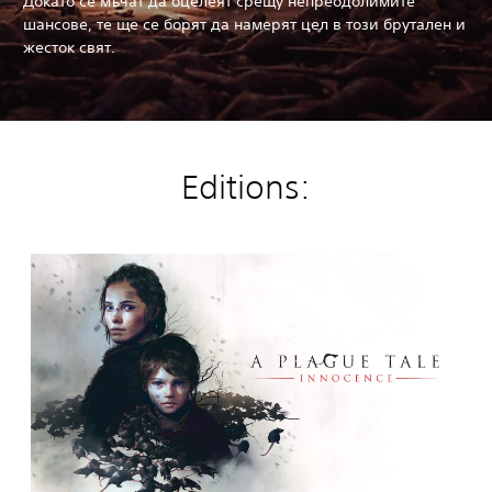
Докато се мъчат да оцелеят срещу непреодолимите
шансове, те ще се борят да намерят цел в този брутален и
жесток свят.
Editions:
A
P
l
a
g
u
e
T
a
l
e