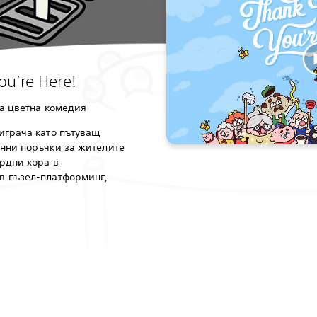
u’re Here!
на цветна комедия
играча като пътуващ
анни поръчки за жителите
рдни хора в
в пъзел-платформинг,