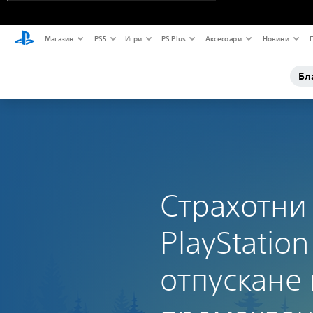
Магазин
PS5
Игри
PS Plus
Аксесоари
Новини
Бл
Страхотни
PlayStation
отпускане 