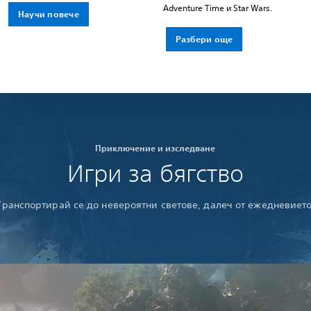
Adventure Time и Star Wars.
Научи повече
Разбери още
Приключение и изследване
Игри за бягство
Транспортирай се до невероятни светове, далеч от ежедневието