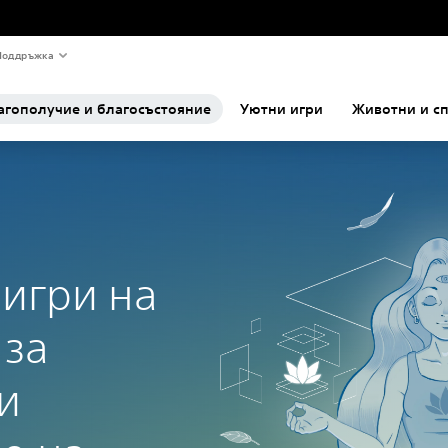
Поддръжка
агополучие и благосъстояние
Уютни игри
Животни и с
 игри на
 за
и