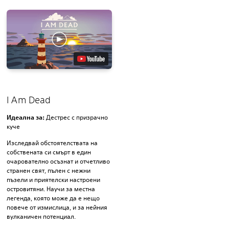
I Am Dead
Идеална за:
Дестрес с призрачно
куче
Изследвай обстоятелствата на
собствената си смърт в един
очарователно осъзнат и отчетливо
странен свят, пълен с нежни
пъзели и приятелски настроени
островитяни. Научи за местна
легенда, която може да е нещо
повече от измислица, и за нейния
вулканичен потенциал.