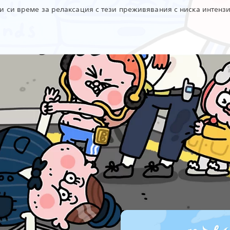
и си време за релаксация с тези преживявания с ниска интензи