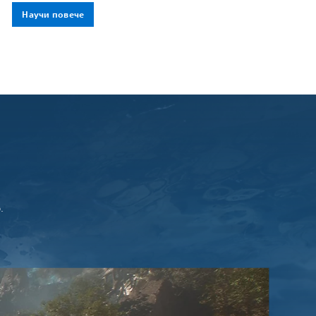
Научи повече
.