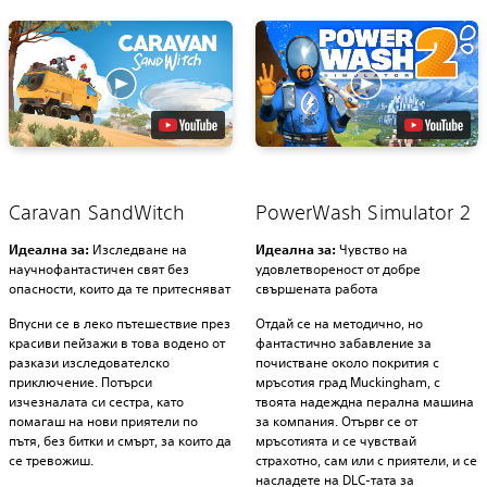
Caravan SandWitch
PowerWash Simulator 2
Идеална за:
Изследване на
Идеална за:
Чувство на
научнофантастичен свят без
удовлетвореност от добре
опасности, които да те притесняват
свършената работа
Впусни се в леко пътешествие през
Отдай се на методично, но
красиви пейзажи в това водено от
фантастично забавление за
разкази изследователско
почистване около покрития с
приключение. Потърси
мръсотия град Muckingham, с
изчезналата си сестра, като
твоята надеждна перална машина
помагаш на нови приятели по
за компания. Отървr се от
пътя, без битки и смърт, за които да
мръсотията и се чувствай
се тревожиш.
страхотно, сам или с приятели, и се
насладете на DLC-тата за