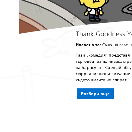
Thank Goodness Yo
Идеална за:
Смях на глас 
Тази „комедия“ представя 
търговец, изпълняващ стр
на Барнсуърт. Срещай абсу
сюрреалистични ситуации 
където шегите не спират.
Разбери още