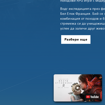
походови RPG игри с моде
Водr експедицията през фе
Бел Епок Франция. Бий се 
комбинация от походов и б
стремежа си да унищожиш P
успее да заличи друг живо
Разбери още