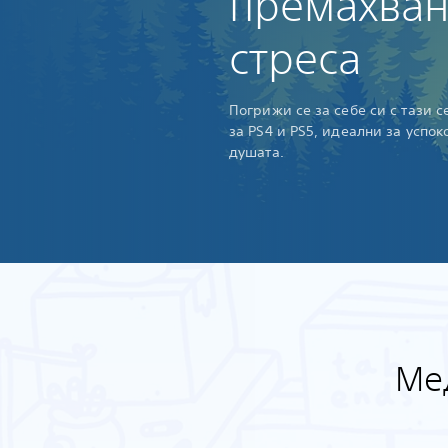
премахван
стреса
Погрижи се за себе си с тази 
за PS4 и PS5, идеални за успок
душата.
Ме