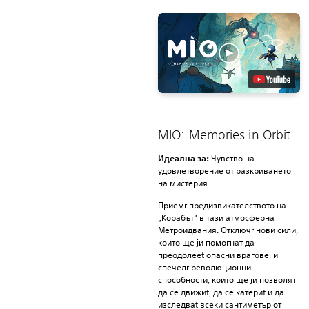
MIO: Memories in Orbit
Идеална за:
Чувство на
удовлетворение от разкриването
на мистерия
Приемr предизвикателството на
„Корабът“ в тази атмосферна
Метроидвания. Отключr нови сили,
които ще jи помогнат да
преодолееt опасни врагове, и
спечелr революционни
способности, които ще jи позволят
да се движиt, да се катериt и да
изследваt всеки сантиметър от