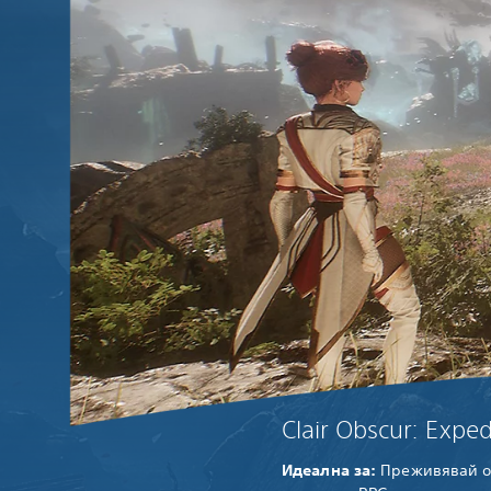
Clair Obscur: Exped
Идеална за:
Преживявай о