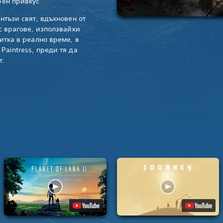
рен привкус
нтъзи свят, вдъхновен от
с врагове, използвайки
итка в реално време, в
aintress, преди тя да
т.