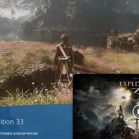
ition 33
тново класически