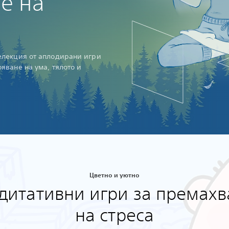
е на
селекция от аплодирани игри
ояване на ума, тялото и
Цветно и уютно
дитативни игри за премахв
на стреса