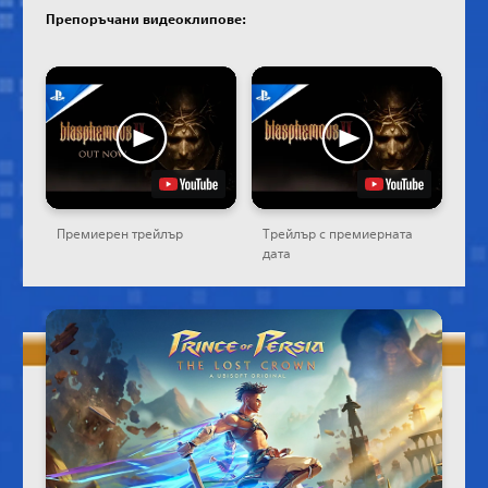
Препоръчани видеоклипове:
Премиерен трейлър
Трейлър с премиерната
дата