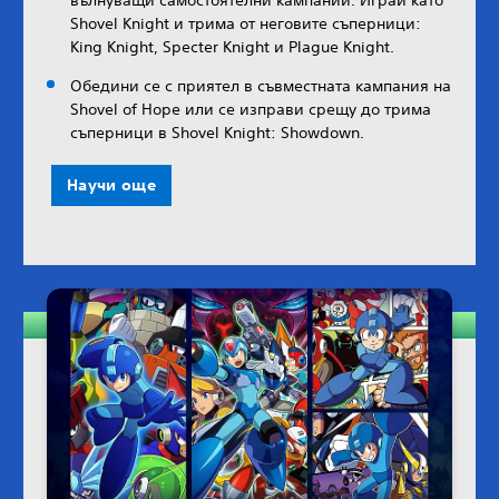
Shovel Knight и трима от неговите съперници:
King Knight, Specter Knight и Plague Knight.
Обедини се с приятел в съвместната кампания на
Shovel of Hope или се изправи срещу до трима
съперници в Shovel Knight: Showdown.
Научи още