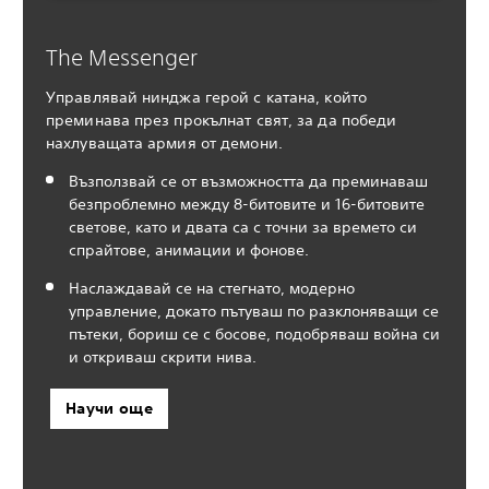
The Messenger
Управлявай нинджа герой с катана, който
преминава през прокълнат свят, за да победи
нахлуващата армия от демони.
Възползвай се от възможността да преминаваш
безпроблемно между 8-битовите и 16-битовите
светове, като и двата са с точни за времето си
спрайтове, анимации и фонове.
Наслаждавай се на стегнато, модерно
управление, докато пътуваш по разклоняващи се
пътеки, бориш се с босове, подобряваш война си
и откриваш скрити нива.
Научи още