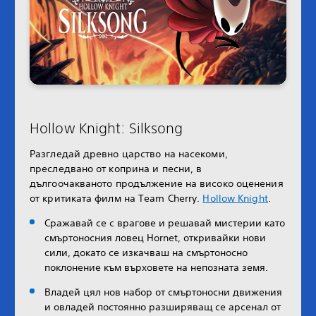
Hollow Knight: Silksong
Разгледай древно царство на насекоми,
преследвано от коприна и песни, в
дългоочакваното продължение на високо оценения
от критиката филм на Team Cherry.
Hollow Knight
.
Сражавай се с врагове и решавай мистерии като
смъртоносния ловец Hornet, откривайки нови
сили, докато се изкачваш на смъртоносно
поклонение към върховете на непозната земя.
Владей цял нов набор от смъртоносни движения
и овладей постоянно разширяващ се арсенал от