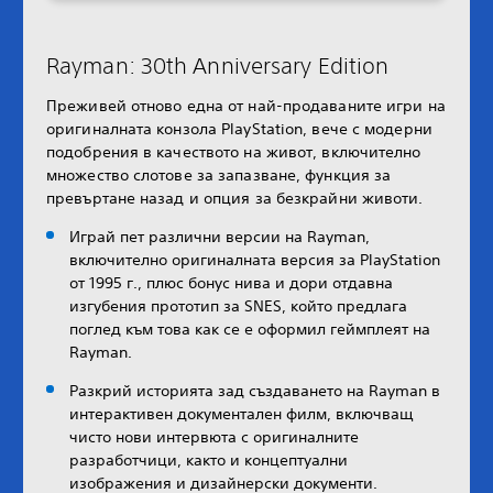
Rayman: 30th Anniversary Edition
Преживей отново една от най-продаваните игри на
оригиналната конзола PlayStation, вече с модерни
подобрения в качеството на живот, включително
множество слотове за запазване, функция за
превъртане назад и опция за безкрайни животи.
Играй пет различни версии на Rayman,
включително оригиналната версия за PlayStation
от 1995 г., плюс бонус нива и дори отдавна
изгубения прототип за SNES, който предлага
поглед към това как се е оформил геймплеят на
Rayman.
Разкрий историята зад създаването на Rayman в
интерактивен документален филм, включващ
чисто нови интервюта с оригиналните
разработчици, както и концептуални
изображения и дизайнерски документи.