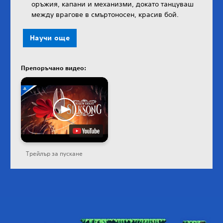
оръжия, капани и механизми, докато танцуваш
между врагове в смъртоносен, красив бой.
Научи още
Препоръчано видео:
Трейлър за пускане