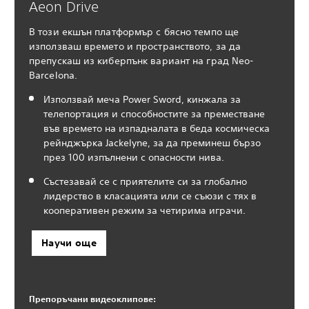
Aeon Drive
В този екшън платформър с бясно темпо ще
използваш времето и пространството, за да
препускаш из киберпънк вариант на град Neo-
Barcelona.
Използвай меча Power Sword, кинжала за
телепортация и способностите за преместване
във времето на изпадналата в беда космическа
рейнджърка Jackelyne, за да преминеш бързо
през 100 изпълнени с опасности нива.
Състезавай се с приятелите си за глобално
лидерство в класацията или се съюзи с тях в
кооперативен режим за четирима играчи.
Научи още
Препоръчани видеоклипове: