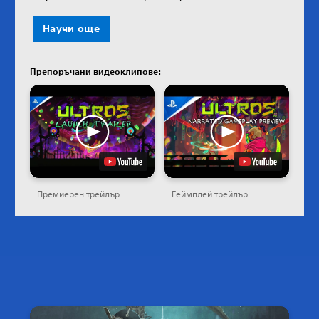
Научи още
Препоръчани видеоклипове:
Премиерен трейлър
Геймплей трейлър