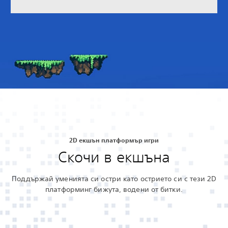
2D екшън платформър игри
Скочи в екшъна
Поддържай уменията си остри като острието си с тези 2D
платформинг бижута, водени от битки.