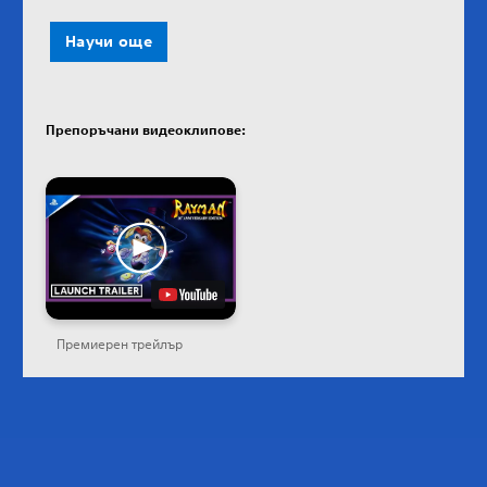
Научи още
Препоръчани видеоклипове:
Премиерен трейлър