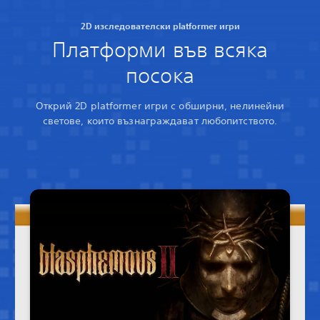
2D изследователски platformer игри
Платформи във всяка
посока
Открий 2D platformer игри с обширни, нелинейни
светове, които възнаграждават любопитството.