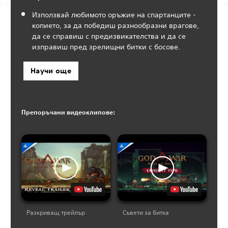
Използвай любимото оръжие на спартанците -
копието, за да победиш разнообразни врагове,
да се справиш с предизвикателства и да се
изправиш пред зрелищни битки с босове.
Научи още
Препоръчани видеоклипове:
Разкриващ трейлър
Съвети за битка