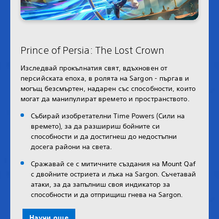
Prince of Persia: The Lost Crown
Изследвай прокълнатия свят, вдъхновен от
персийската епоха, в ролята на Sargon - пъргав и
могъщ безсмъртен, надарен със способности, които
могат да манипулират времето и пространството.
Събирай изобретателни Time Powers (Сили на
времето), за да разшириш бойните си
способности и да достигнеш до недостъпни
досега райони на света.
Сражавай се с митичните създания на Mount Qaf
с двойните остриета и лъка на Sargon. Съчетавай
атаки, за да запълниш своя индикатор за
способности и да отприщиш гнева на Sargon.
Научи още