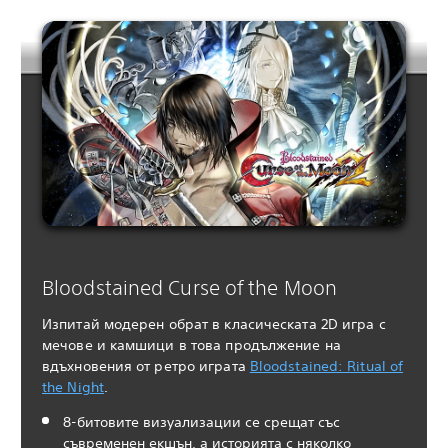
Bloodstained Curse of the Moon
Изпитай модерен обрат в класическата 2D игра с
мечове и камшици в това продължение на
вдъхновения от ретро играта
Bloodstained: Ritual of
the Night
.
8-битовите визуализации се срещат със
съвременен екшън, а историята с няколко