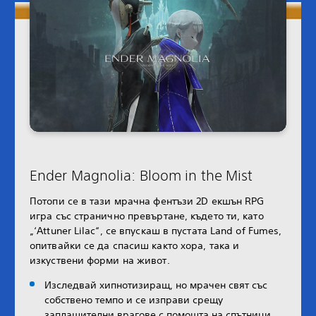
Ender Magnolia: Bloom in the Mist
Потопи се в тази мрачна фентъзи 2D екшън RPG
игра със странично превъртане, където ти, като
„‘Attuner Lilac“, се впускаш в пустата Land of Fumes,
опитвайки се да спасиш както хора, така и
изкуствени форми на живот.
Изследвай хипнотизиращ, но мрачен свят със
собствено темпо и се изправи срещу
заплашителни врагове с помощта на спътници,