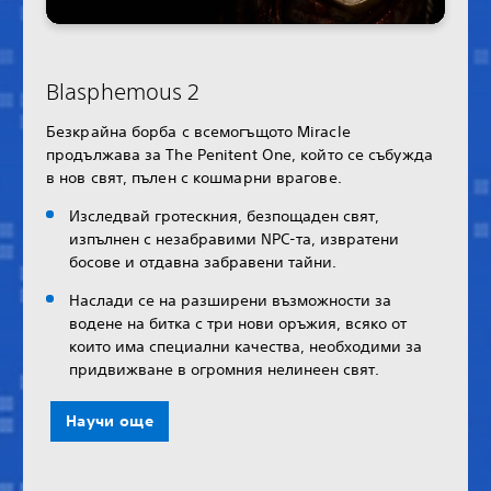
Blasphemous 2
Безкрайна борба с всемогъщото Miracle
продължава за The Penitent One, който се събужда
в нов свят, пълен с кошмарни врагове.
Изследвай гротескния, безпощаден свят,
изпълнен с незабравими NPC-та, извратени
босове и отдавна забравени тайни.
Наслади се на разширени възможности за
водене на битка с три нови оръжия, всяко от
които има специални качества, необходими за
придвижване в огромния нелинеен свят.
Научи още