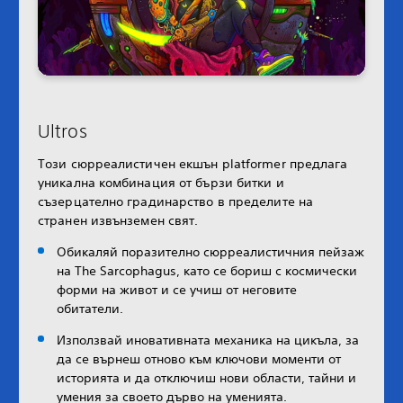
Ultros
Този сюрреалистичен екшън platformer предлага
уникална комбинация от бързи битки и
съзерцателно градинарство в пределите на
странен извънземен свят.
Обикаляй поразително сюрреалистичния пейзаж
на The Sarcophagus, като се бориш с космически
форми на живот и се учиш от неговите
обитатели.
Използвай иновативната механика на цикъла, за
да се върнеш отново към ключови моменти от
историята и да отключиш нови области, тайни и
умения за своето дърво на уменията.