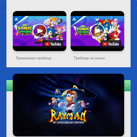
Премиерен трейлър
Трейлър на анонс