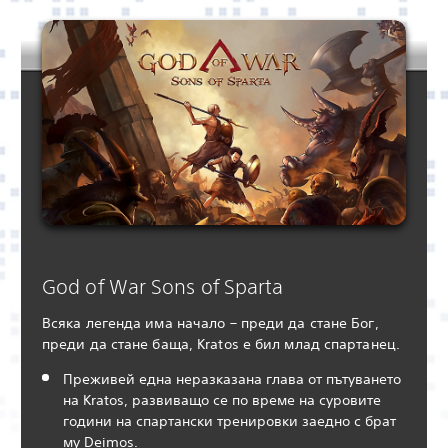
God of War Sons of Sparta
Всяка легенда има начало – преди да стане Бог,
преди да стане баща, Kratos е бил млад спартанец.
Преживей една неразказана глава от пътуването
на Kratos, развиващо се по време на суровите
години на спартански тренировки заедно с брат
му Deimos.