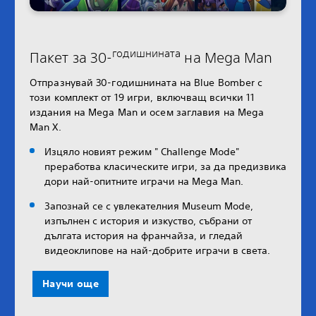
годишнината
Пакет за 30-
на Mega Man
Отпразнувай 30-годишнината на Blue Bomber с
този комплект от 19 игри, включващ всички 11
издания на Mega Man и осем заглавия на Mega
Man X.
Изцяло новият режим " Challenge Mode"
преработва класическите игри, за да предизвика
дори най-опитните играчи на Mega Man.
Запознай се с увлекателния Museum Mode,
изпълнен с история и изкуство, събрани от
дългата история на франчайза, и гледай
видеоклипове на най-добрите играчи в света.
Научи още