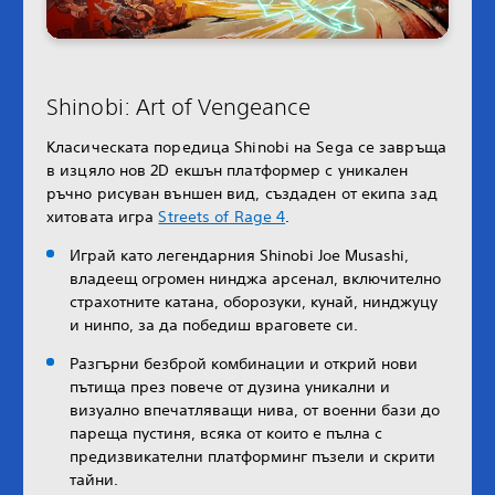
Shinobi: Art of Vengeance
Класическата поредица Shinobi на Sega се завръща
в изцяло нов 2D екшън платформер с уникален
ръчно рисуван външен вид, създаден от екипа зад
хитовата игра
Streets of Rage 4
.
Играй като легендарния Shinobi Joe Musashi,
владеещ огромен нинджа арсенал, включително
страхотните катана, оборозуки, кунай, нинджуцу
и нинпо, за да победиш враговете си.
Разгърни безброй комбинации и открий нови
пътища през повече от дузина уникални и
визуално впечатляващи нива, от военни бази до
пареща пустиня, всяка от които е пълна с
предизвикателни платформинг пъзели и скрити
тайни.