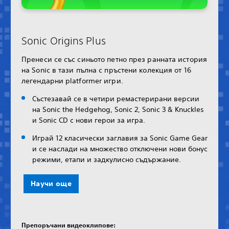
Sonic Origins Plus
Пренеси се със синьото петно през ранната история
на Sonic в тази пълна с пръстени колекция от 16
легендарни platformer игри.
Състезавай се в четири ремастерирани версии
на Sonic the Hedgehog, Sonic 2, Sonic 3 & Knuckles
и Sonic CD с нови герои за игра.
Играй 12 класически заглавия за Sonic Game Gear
и се наслади на множество отключени нови бонус
режими, етапи и задкулисно съдържание.
Научи още
Препоръчани видеоклипове: