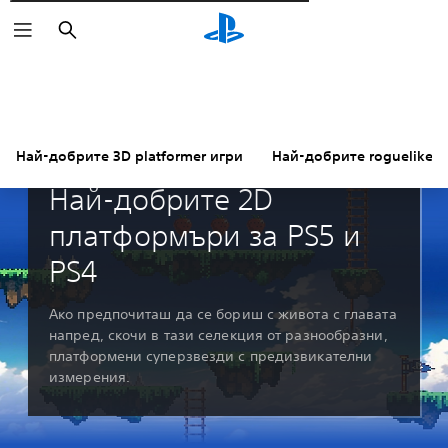
Търсене
Най-добрите 3D platformer игри
Най-добрите roguelikes
Ръководства и редакции
Най-добрите 2D
платформъри за PS5 и
PS4
Ако предпочиташ да се бориш с живота с главата
напред, скочи в тази селекция от разнообразни,
платформени суперзвезди с предизвикателни
измерения.