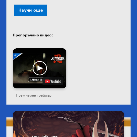
Научи още
Препоръчано видео:
Премиерен трейлър