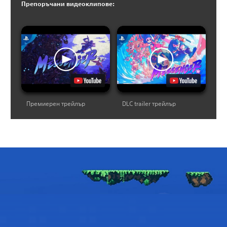
Препоръчани видеоклипове:
Премиерен трейлър
DLC trailer трейлър