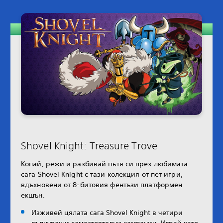
Shovel Knight: Treasure Trove
Копай, режи и разбивай пътя си през любимата
сага Shovel Knight с тази колекция от пет игри,
вдъхновени от 8-битовия фентъзи платформен
екшън.
Изживей цялата сага Shovel Knight в четири
вълнуващи самостоятелни кампании. Играй като