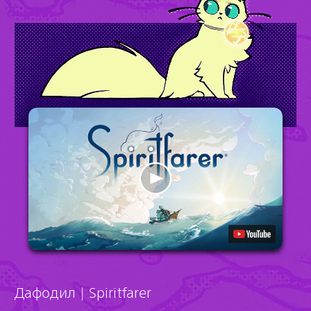
Дафодил | Spiritfarer