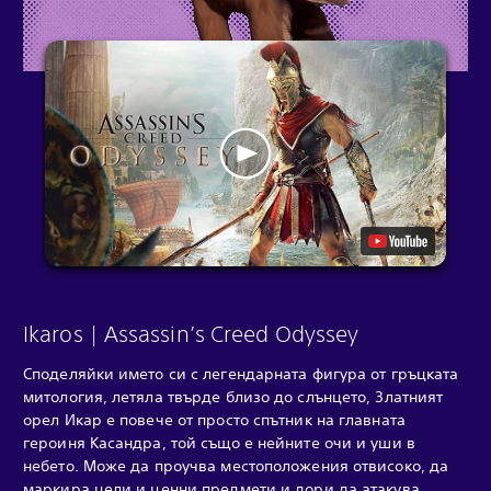
Ikaros | Assassin’s Creed Odyssey
Споделяйки името си с легендарната фигура от гръцката
митология, летяла твърде близо до слънцето, Златният
орел Икар е повече от просто спътник на главната
героиня Касандра, той също е нейните очи и уши в
небето. Може да проучва местоположения отвисоко, да
маркира цели и ценни предмети и дори да атакува