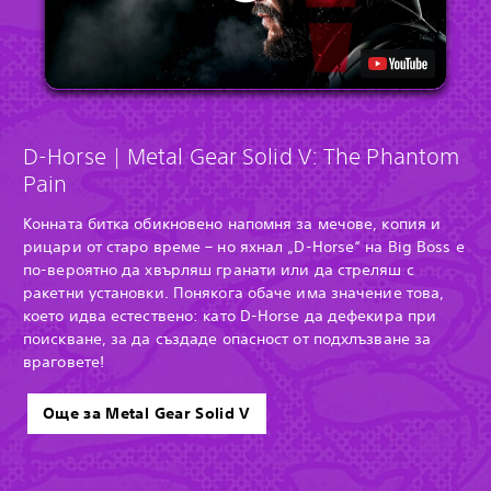
D-Horse | Metal Gear Solid V: The Phantom
Pain
Конната битка обикновено напомня за мечове, копия и
рицари от старо време – но яхнал „D-Horse“ на Big Boss е
по-вероятно да хвърляш гранати или да стреляш с
ракетни установки. Понякога обаче има значение това,
което идва естествено: като D-Horse да дефекира при
поискване, за да създаде опасност от подхлъзване за
враговете!
Още за Metal Gear Solid V