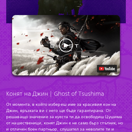
Конят на Джин | Ghost of Tsushima
От момента, в който избереш име за красивия кон на
Джин, връзката ви с него ще бъде гарантирана. От
решаващо значение за куеста ти да освободиш Цушима
от нашественици, конят Джин е не само бърз спътник, но
и отличен боен партньор, слушател за неволите ти и