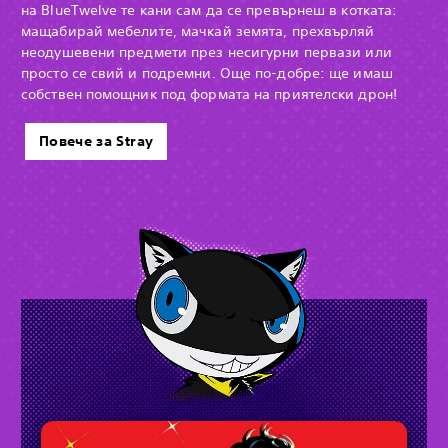
на BlueTwelve те кани сам да се превърнеш в котката:
мащабирай мебелите, мачкай земята, прехвърляй
неодушевени предмети през несигурни первази или
просто се свий и подремни. Още по-добре: ще имаш
собствен помощник под формата на приятелски дрон!
Повече за Stray