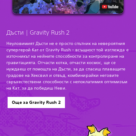
Дъсти | Gravity Rush 2
Неуловимият Дъсти не е просто спътник на невероятния
супергерой Кат от Gravity Rush – всъщност той изглежда е
източникът на нейните способности за контролиране на
гравитацията. Отчасти котка, отчасти космос, ще се
нуждаеш от помощта на Дъсти, за да спасиш плаващите
градове на Хексвил и отвъд, комбинирайки неговите
свръхестествени способности с непоклатимия оптимизъм
на Кат, за да победиш Неви.
Още за Gravity Rush 2