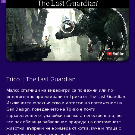
Trico | The Last Guardian
Малко спътници на видеоигри са по-важни или по-
интелигентно проектирани от Трико от The Last Guardian.
Изключително техническо и артистично постижение на
Gen Design, поведението на Трико е почти
свръхестествено, улавяйки понякога непостоянната, но
все пак обичаща забавление природа на опитомените
животни, въпреки че е химера от котка, куче и птица с
размерите на двуетажен автобус.