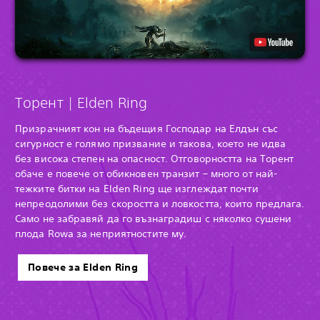
Торент | Elden Ring
Призрачният кон на бъдещия Господар на Елдън със
сигурност е голямо призвание и такова, което не идва
без висока степен на опасност. Отговорността на Торент
обаче е повече от обикновен транзит – много от най-
тежките битки на Elden Ring ще изглеждат почти
непреодолими без скоростта и ловкостта, които предлага.
Само не забравяй да го възнаградиш с няколко сушени
плода Rowa за неприятностите му.
Повече за Elden Ring