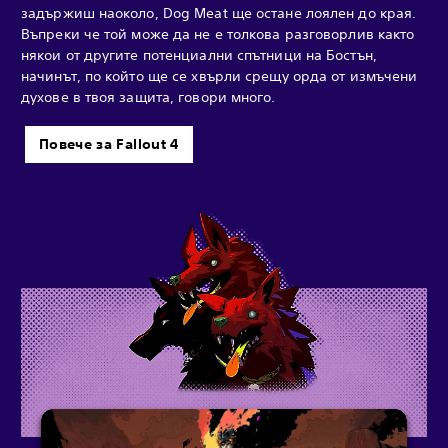
задържиш наоколо, Dog Meat ще остане лоялен до края.
Въпреки че той може да не е толкова разговорлив както
някои от другите потенциални спътници на Бостън,
начинът, по който ще се хвърли срещу орда от измъчени
духове в твоя защита, говори много.
Повече за Fallout 4