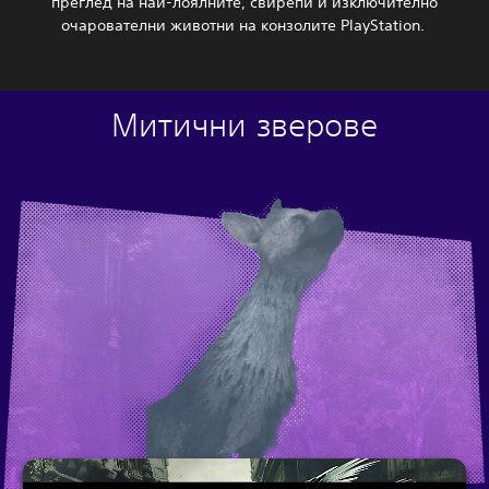
преглед на най-лоялните, свирепи и изключително
очарователни животни на конзолите PlayStation.
Митични зверове