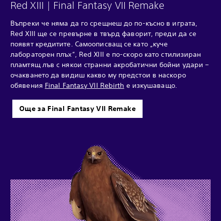
Red XIII | Final Fantasy VII Remake
Въпреки че няма да го срещнеш до по-късно в играта,
Red XIII ще се превърне в твърд фаворит, преди да се
появят кредитите. Самоописващ се като „куче
лабораторен плъх“, Red XIII е по-скоро като стилизиран
пламтящ лъв с някои странни акробатични бойни удари –
очакването да видиш какво му предстои в наскоро
обявения
Final Fantasy VII Rebirth
е изкушаващо.
Още за Final Fantasy VII Remake