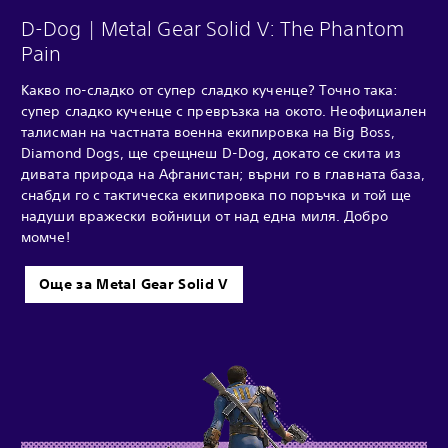
D-Dog | Metal Gear Solid V: The Phantom
Pain
Какво по-сладко от супер сладко кученце? Точно така:
супер сладко кученце с превръзка на окото. Неофициален
талисман на частната военна екипировка на Big Boss,
Diamond Dogs, ще срещнеш D-Dog, докато се скита из
дивата природа на Афганистан; върни го в главната база,
снабди го с тактическа екипировка по поръчка и той ще
надуши вражески войници от над една миля. Добро
момче!
Още за Metal Gear Solid V