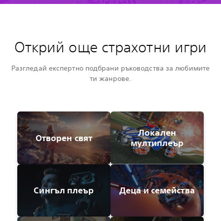
Открий още страхотни игри
Разгледай експертно подбрани ръководства за любимите
ти жанрове.
Локален
Отворен свят
мултиплеър
Сингъл плеър
Деца и семейства