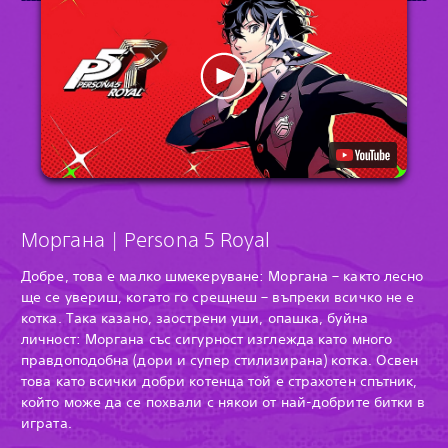
Моргана | Persona 5 Royal
Добре, това е малко шмекеруване: Моргана – както лесно
ще се увериш, когато го срещнеш – въпреки всичко не е
котка. Така казано, заострени уши, опашка, буйна
личност: Моргана със сигурност изглежда като много
правдоподобна (дори и супер стилизирана) котка. Освен
това като всички добри котенца той е страхотен спътник,
който може да се похвали с някои от най-добрите битки в
играта.