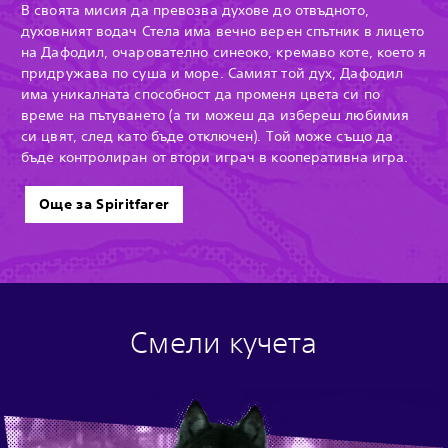
В своята мисия да превозва духове до отвъдното,
духовният водач Стела има вечно верен спътник в лицето
на Дафодил, очарователно синеоко, кремаво коте, което я
придружава по суша и море. Самият той дух, Дафодил
има уникалната способност да променя цвета си по
време на пътуването (а ти можеш да избереш любимия
си цвят, след като бъде отключен). Той може също да
бъде контролиран от втори играч в кооперативна игра.
Още за Spiritfarer
Смели кучета