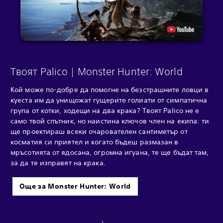
Твоят Palico | Monster Hunter: World
Кой може по-добре да помогне на безстрашните ловци в
куеста им да унищожат гущерите голиати от симпатична
група от котки, ходещи на два крака? Твоят Palico не е
само твой спътник, но наистина ключов член на екипа: ти
ще проектираш всеки очарователен сантиметър от
косматия си приятел и когато бъдеш размазан в
мръсотията от ядосана, огромна игуана, те ще бъдат там,
за да те изправят на крака.
Още за Monster Hunter: World