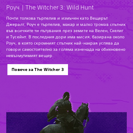
Роуч | The Witcher 3: Wild Hunt
Почти толкова търпелив и измъчен като Вещерът
Джералт, Роуч е търпелив, макар и малко тромав спътник
във всичките ти пътувания през земите на Велен, Скелиг
и Тусейнт. В последния дори има мисия, базирана около
Роуч, в която скромният спътник най-накрая успява да
говори самостоятелно за голяма изненада на обикновено
невъзмутимият вещер.
Повече за The Witcher 3