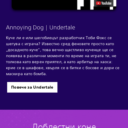
Annoying Dog | Undertale
Куче ли е или шегобиецът разработчик Тоби Фокс се
шегува с играча? Известно сред феновете просто като
„досадното куче“, това вечно щастливо кученце ще се
появява в различни моменти по време на играта ти, не
толкова като верен приятел, а като арбитър на хаоса:
крие се в шкафове, хвърля се в битки с босове и дори се
маскира като бомба.
Повече за Undertale
Доблестни коне