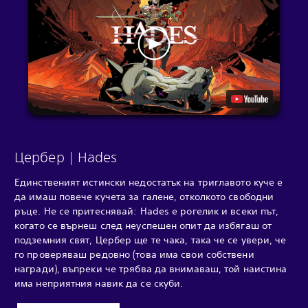
Цербер | Hades
Единственият истински недостатък на триглавото куче е
да имаш повече кучета за галене, отколкото свободни
ръце. Не се притеснявай: Hades е рогелик и всеки път,
когато се върнеш след неуспешен опит да избягаш от
подземния свят, Цербер ще те чака, така че се увери, че
го проверяваш редовно (това има свои собствени
награди), въпреки че трябва да внимаваш, той наистина
има неприятния навик да се скуби.