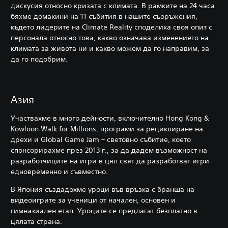
дискусия относно кризата с климата. В рамките на 24 часа
бяхме домакини на 11 събития в нашите съоръжения,
където лидерите на Climate Reality споделиха своя опит с
персонала относно това, какво означава изменението на
климата за живота ни и какво можем да го направим, за
да го подобрим.
Азия
Участвахме в много дейности, включително Hong Kong &
Kowloon Walk for Millions, програми за рециклиране на
дрехи и Global Game Jam – световно събитие, което
спонсорирахме през 2013 г., за да дадем възможност на
разработчиците на игри в цял свят да разработват игри
едновременно и съвместно.
В Япония създадохме уроци във връзка с бранша на
видеоигрите за ученици от начален, основен и
гимназиален етап. Уроците се предлагат безплатно в
цялата страна.