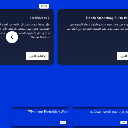
Helldivers 2
Death Stranding 2: On t
ونه في خطر. يعود سام وحلفاؤه لإنقاذ البشرية من
كوِّن فريقًا مع ما يصل إلى ثلاثة من أصدق
زء من سرب جديد ينشر الشبكة الكيرالية إلى آفاق غير
Game Studios.
لمزيد
اكتشف المزيد
ورايزن الفجر الجديد المحسّنة
Horizon Forbidden West™