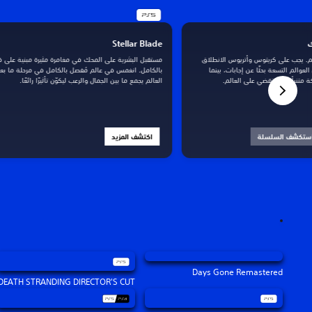
Stellar Blade
م. يجب على كريتوس وأتريوس الانطلاق
مستقبل البشرية على المحك في مغامرة مثيرة مبنية على 
عوالم التسعة بحثًا عن إجابات، بينما
بالكامل. انغمس في عالم مُفصل بالكامل في مرحلة ما بعد
 متنبأ بها ستقضي على العالم.
العالم يجمع ما بين الجمال والرعب ليكوّن تأثيرًا رائعًا.
ستكشف السلسلة
اكتشف المزيد
Days Gone Remastered
DEATH STRANDING DIRECTOR'S CUT