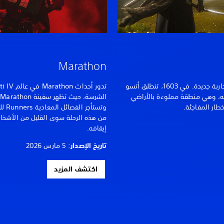
Marathon
في أقصى شمال اليابان، تبزغ شمس محاربة جديدة. في 1603، تنطلق أتسو
تيه، وهي منطقة مملوءة بالأراضي
ا
طار المفاجئة.
وتستأ
من هذه الرحلة سوى القليل من الأشخا
إيقافه.
تاريخ الإصدار
: 5 مارس 2026
اكتشف المزيد