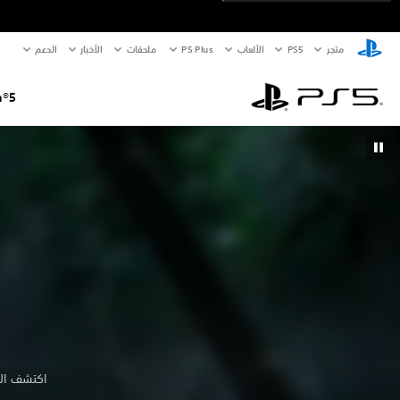
Where Winds Meet (F2P)
MLB® The Show™ 26
Kiln
DELTARUNE PS4 & PS5
UFC™ 6
Arknights: Endfield
متجر
PS5‏
الألعاب
PS Plus
ملحقات
الأخبار
الدعم
REANIMAL
Destiny 2 PS4™ & PS5™
Tony Hawk's™ Pro Skater™ 3 + 4 - إصدار الجيل المشترك
Cairn
EA SPORTS™ College Football 27
Apex Legends
n®5
اكتشف الأل