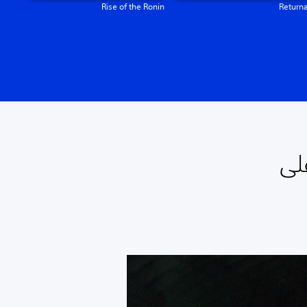
Rise of the Ronin
Returna
لى