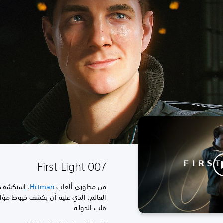
007 First Light
من مطوري ألعاب
Hitman
، استكشف 
العالم، الذي عليه أن يكشف خيوط مؤام
قلب الدولة.