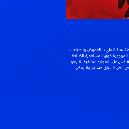
تدور أحداث Marathon في عالم Tau Ceti IV المليء بالغموض والصراعات
لشرسة، حيث تظهر سفينة Marathon المهجورة فوق المستعمرة الضائعة.
جر الفصائل المعادية Runners للتنافس على الموارد المتبقية. لا ينجو
ص، لكن السباق مستمر ولا يمكن