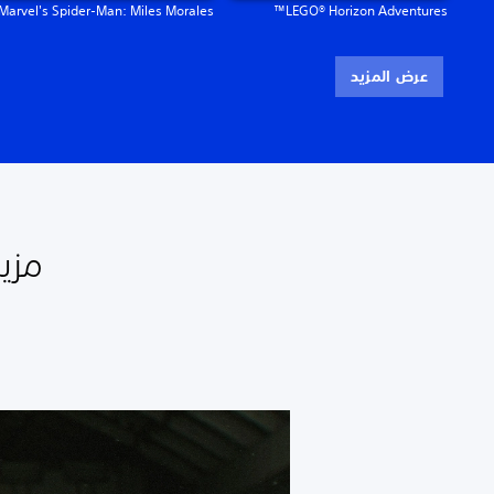
Marvel's Spider-Man: Miles Morales
LEGO® Horizon Adventures™
عرض المزيد
مزي