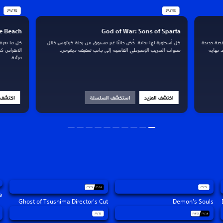
he Beach
God of War: Sons of Sparta
قصة جديدة
كل أسطورة لها بداية. خُض جانبًا غير مسبوق من رحلة كريتوس خلال
كل ما يعرف
 نهاية
سنوات التدريب الإسبرطي القاسية إلى جانب شقيقه ديموس.
الانقراض كج
مرئية.
اكتشف المزيد
استكشف السلسلة
اكتشف ا
ه
Ghost of Tsushima Director's Cut
Demon’s Souls