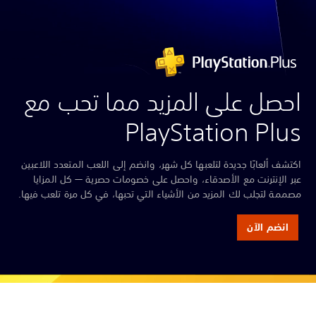
على المزيد مما تحب مع
PlayStation
ا جديدة لتلعبها كل شهر، وانضم إلى اللعب المتعدد اللاعبين
ت مع الأصدقاء، واحصل على خصومات حصرية — كل المزايا
 لك المزيد من الأشياء التي تحبها، في كل مرة تلعب فيها.
ن