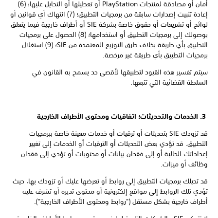
أمان أو مصادقة لمنتجات PlayStation أو تعطيلها أو التحايل عليها؛ (6)
إعادة تثبيت إصدارات سابقة من برمجيات التطبيق؛ (7) انتهاك أي قوانين أو
لوائح أو تشريعات أو حقوق خاصة بشركة SIE أو أطراف خارجية فيما يتعلق
بوصولك إلى برمجيات التطبيق أو استخدامها؛ (8) الحصول على برمجيات
التطبيق بأي طريقة بخلاف طرق التوزيع المعتمدة من SIE؛ (9) استغلال
برمجيات التطبيق بأي طريقة غير مرخصة.
سيتم تفسير هذه القيود لتطبيقها لأقصى حد يسمح به القانون في
السلطة القضائية التي تتبعها.
3. الخدمات والتحديثات؛ اتفاقيات ومحتوى الأطراف الخارجية
قد تزودك SIE بتحديثات أو ترقيات أو خدمات معينة خاصة ببرمجيات
التطبيق. قد تؤدي بعض التحديثات أو الترقيات أو الخدمات إلى تغيير
إعداداتك الحالية أو إلى فقدان بيانات أو محتويات أو تؤدي إلى فقدان
وظائف أو ميزات.
قد تحيلك برمجيات التطبيق إلى روابط أو تعرضها عليك أو تزودك بها، حيث
تؤدي تلك الروابط إلى مواقع إلكترونية أو محتوى تديره أو تشرف عليه
أطراف خارجية بشكل مستقل ("روابط ومحتوى الأطراف الخارجية").