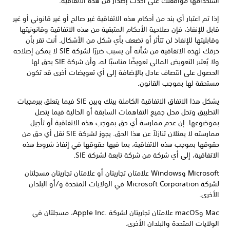
استخدامها موافقتك على أحدث إصدار من هذه الاتفاقية.
إذا تم اعتبار أي بند من أحكام هذه الاتفاقية غير صالح أو غير قانوني أو غير
قابل للإنفاذ، فإن صلاحية الأحكام المتبقية من هذه الاتفاقية وقانونيتها
وقابليتها للإنفاذ لن تتأثر أو تضعف بأي شكل من الأشكال. أنت تقر بأن
خرقك لهذه الاتفاقية من شأنه أن يسبب ضررًا لشركة SIE لا يمكن إصلاحه
ولا يُعتبر التعويض المالي تعويضًا مناسبًا له، وأن شركة SIE يحق لها
الحصول على انتصاف عادل بالإضافة إلى أي تعويضات أخرى قد تكون
مستحقة لها بموجب القانون.
يشكل هذا الاتفاق الاتفاقية الكاملة بينك وبين SIE فيما يتعلق ببرمجيات
التطبيق وتحل محل جميع التفاهمات السابقة أو الحالية فيما يتصل
بموضوعها. إن عدم ممارسة أي حق بموجب هذه الاتفاقية أو تأجيل
ممارسته لا يمثلان تنازلاً عن هذا الحق. يجوز لشركة SIE نقل أي حق من
حقوقها بموجب هذه الاتفاقية، بما فيها حقوقها في إنفاذ شروط هذه
الاتفاقية، إلى أي شركة من شركة تابعة لشركة SIE‏.
Microsoft وWindows علامتان تجاريتان أو علامتان تجاريتان مسجلتان
لشركة Microsoft Corporation في الولايات المتحدة و/أو البلدان
الأخرى.
Mac وmacOS علامتان تجاريتان لشركة Apple Inc.‎، مسجلتان في
الولايات المتحدة والبلدان الأخرى.