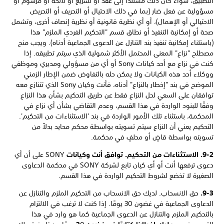
التطبيق، سواء كان ذلك مستندًا إلى عقد أو تشريع أو لائحة أو مرسوم أو
مسؤولية عن فعل ضار (بما في ذلك الاحتيال أو التحريف أو التحريض
الاحتيالي أو الإهمال)، أو أي نظرية قانونية أو نظرية إنصاف أخرى، وتشمل
صحة أو إمكانية التنفيذ أو نطاق قسم "التحكيم الفردي الملزم" هذا
(باستثناء إمكانية تنفيذ بند التنازل عن الدعوى الجماعية أدناه). ويجب منح
مصطلح "نزاع" المعنى المحتمل الأكثر شمولية الذي سيتم تطبيقه. إذا
كنت في نزاع مع أحد كيانات Sony أو أي من مسؤولي ومديري وموظفي
ووكلاء أحد هذه الكيانات ولا يمكن حله بالتفاوض ضمن الإطار الزمني
الموضح في بند "إخطار بالنزاع" أدناه، فأنت وكيان Sony الذي تتنازع معه
توافقان على السعي لحل النزاع فقط عن طريق التحكيم بشأن هذا النزاع
وفقًا للبنود الواردة في هذا القسم، وعدم التقاضي بشأن أي نزاع في
المحكمة، باستثناء تلك الأمور الواردة في بند 'الاستثناءات من التحكيم'.
التحكيم يعني أن النزاع سيتم تسويته بواسطة محكم محايد بدلاً من
تسويته بواسطة قاضٍ أو محلفٍ في محكمة.
9-2. الاستثناءات من التحكيم. توافق أنت وكيانات
SONY على أن أي
دعوى ترفعها أنت أو أي كيان تابع لشركة SONY في محكمة الدعاوى
الصغيرة لا تخضع لشروط التحكيم الواردة في هذا القسم.
9-3.
حق الانسحاب. لديك حق الانسحاب من التحكيم الملزم والتنازل عن
الدعاوى الجماعية في غضون 30 يومًا. إذا كنت لا ترغب في الالتزام
بالتحكيم الملزم والتنازل عن الدعوى الجماعية كما هو وارد في هذا