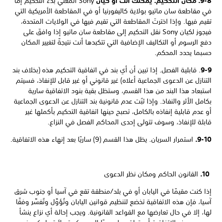
9-8. مكان التحكيم. يمكنك أنت أو كيان
Sony المعني بدء التحكيم إما
في مقاطعة سان ماتيو بولاية كاليفورنيا أو في المقاطعة الأمريكية التي
تقيم فيها. وإذا اخترتَ المقاطعة التي تقيم فيها في الولايات المتحدة،
فيجوز لكيان Sony نقل التحكيم إلى مقاطعة سان ماتيو إذا وافقَ على
دفع الرسوم أو التكاليف الإضافية التي تتكبدها أنت نتيجةً لتغيير المكان
حسبما يحدد المحكم.
9-9
. قابلية الفصل. إذا تبين أن أي بند في اتفاقية التحكيم هذه (بخلاف بند
التنازل عن الدعوى الجماعية أعلاه) غير قانوني أو غير قابل للإنفاذ، فسيتم
استبعاد هذا البند من هذا القسم، وستظل بقية بنود الاتفاقية سارية
بكامل الأثر والنفاذ. وإذا ثبُت عدم قانونية بند التنازل عن الدعوى الجماعية
أو عدم قابلية إنفاذه بالكامل، تصبح حينها اتفاقية التحكيم بأكملها غير
قابلة للإنفاذ، وسوف تتولى إحدى المحاكم الفصل في النزاع.
9-10.
استمرار السريان. يظل هذا القسم (9) ساريًا بعد إنهاء هذه الاتفاقية.
10.
القانون الحاكم ومكان نظر الدعوى
إذا كنت مقيمًا في اليابان أو في بلد/منطقة تقع في آسيا أو جنوب شرق
آسيا، فإن هذه الاتفاقية تخضع لتنظيم قوانين اليابان وتُؤوَّل وتُفسَّر وفقًا
لها، إلا في حال تعارضها مع القواعد القانونية. ويجب إحالة أي نزاع ينشأ