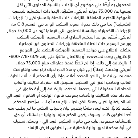
المعمول به أيضًا على موضوع أي نزاعات. بالنسبة للدعاوى التي تقل
قيمتها عن 75,000 دولار أمريكي، ستُطبَّق الإجراءات التكميلية للجمعية
الأمريكية للتحكيم المتعلقة بالنزاعات ذات الصلة بالمستهلكين ("الإجراءات
التكميلية") بما في ذلك جدول رسوم التحكيم الوارد في القسم C-8 من
الإجراءات التكميلية؛ وبالنسبة للدعاوى التي قيمتها تزيد عن 75,000 دولار
أمريكي، تُطبَّق قواعد التحكيم التجاري لدى الجمعية الأمريكية للتحكيم
وبرامج الرسوم ذات الصلة المتعلقة بإجراءات الدعاوى غير الجماعية.
يمكنك الاطلاع على قواعد الجمعية الأمريكية للتحكيم على الموقع
الإلكتروني www.adr.org أو بالاتصال هاتفيًا على رقم 7879-778-800-
1. بالإضافة إلى ذلك، إذا لم تتخطَّ قيمة دعاواك مبلغ 75,000 دولار
أمريكي وقدمت إخطارًا إلى كيان Sony الذي لديك نزاع معه وتفاوضت
معه بحسن نية على النحو المحدد أعلاه، وإذا رأى المحكم أنك أنت الطرف
الغالب وصاحب الحق في التحكيم، فسيحق لك استرداد تكاليف وأتعاب
المحاماة المعقولة التي يحددها المحكم، بالإضافة إلى أية حقوق في
استرداد هذه التكاليف والأتعاب بموجب قانون الولاية أو القانون الفيدرالي
السائد يكفلها لكيان Sony الذي لديك نزاع معه أو لك. سيُصدر المحكم
حكمه كتابيًا، لكنه ليس ملزمًا بتقديم بيان بأسباب الحكم، ما لم يطلب منه
أحد الطرفين ذلك. وسوف يكون الحكم ملزمًا ونهائيًا - باستثناء أي حق
للاستئناف منصوص عليه في قانون التحكيم الفيدرالي - ويمكن تسجيله
في أية محكمة لديها ولاية قضائية على الطرفين لغرض الإنفاذ.