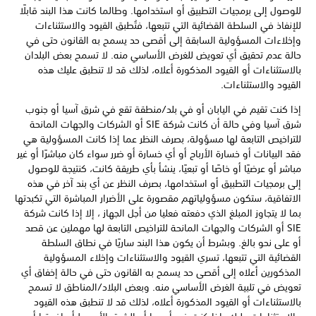
للوصول إلى برمجيات التطبيق أو استخدامها. وطالما كانت هذا البند قابلًا
للإنفاذ في السلطة القضائية التي تتبعها، فتُطبق القيود والاستثناءات
وإخلاءات المسؤولية السابقة إلى أقصى حد يسمح به القانون حتى في
حالة عدم تحقيق أي تعويض للغرض الأساسي منه. لا تسمح بعض البلدان
بالاستثناءات أو القيود المذكورة أعلاه، لذلك قد لا تنطبق عليك هذه
القيود والاستثناءات.
إذا كنت تقيم في اليابان أو في بلد/منطقة تقع في شرق آسيا أو جنوب
شرق آسيا وفي حالة أن كانت شركة SIE أو الشركات والجهات المانحة
للتراخيص التابعة لها مسؤولة، بصرف النظر عما إذا كانت المسؤولية هي
فقد البيانات أو خسارة الأرباح أو أي خسارة أو ضرر سواء كان مباشرًا أو غير
مباشر أو عرضيًا أو خاصًا أو تبعيًا، ينشأ بأي طريقة كانت، كنتيجة للوصول
إلى برمجيات التطبيق أو استخدامها، بصرف النظر عن أي بند آخر في هذه
الاتفاقية، ستكون مسؤولياتهم مقصورة على الأضرار المباشرة التي تكبدتها
بما لا يتجاوز المبلغ الذي دفعته فعليا من أجل الجهاز ، إلا إذا كانت شركة
SIE أو الشركات والجهات المانحة للتراخيص التابعة لها مهملين عن قصد
أو على نحو بالغ. وبشرط أن يكون هذا البند ساريًا في نطاق السلطة
القضائية التي تتبعها، تسري القيود والاستثناءات وإخلاء المسؤولية
المذكورين أعلاه إلى أقصى حد يسمح به القانون حتى في حالة إخفاق أي
تعويض في تلبية الغرض الأساسي منه. وبعض البلاد/المناطق لا تسمح
بالاستثناءات أو القيود المذكورة أعلاه، لذلك قد لا تنطبق هذه القيود