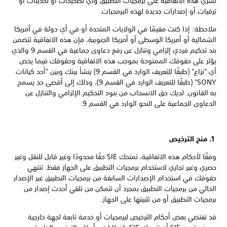
تسري هذه الاتفاقية على برمجيات التطبيق وأي تصحيحات أو تحديثات أو
ترقيات أو إصدارات جديدة لهذه البرمجيات.
ملاحظة: إذا كنت مقيمًا في الولايات المتحدة أو في أي دولة في أمريكا
الشمالية أو أمريكا الوسطى أو أمريكا الجنوبية، فإن هذه الاتفاقية تتضمن
بند تحكيم فردي إلزامي وتنازل عن رفع دعاوى جماعية في القسم 9 والذي
يؤثر على حقوقك الممنوحة بموجب هذه الاتفاقية وحقوقك فيما يخص
أي "نزاع" (طبقًا للتعريف الوارد في القسم 9) ينشأ بينك وبين "أحد كيانات
SONY" (طبقًا للتعريف الوارد في القسم 9)، وذلك إلى أقصى حد يسمح
به القانون. لديك حق الانسحاب من بنود التحكيم الإلزامي والتنازل عن
الدعاوى الجماعية على النحو الوارد في القسم 9.
1. منح الترخيص
وفقًا لأحكام هذه الاتفاقية، تمنحك SIE حقًا محدودًا وغير قابل للنقل وغير
حصري وغير تجاري لاستخدام برمجيات التطبيق على الجهاز فقط. تنتهي
حقوقك في استخدام الإصدارات السابقة من برمجيات التطبيق غير الإصدار
الحالي من برمجيات التطبيق بمجرد أن تتمكن من تلقي أحدث إصدار من
برمجيات التطبيق أو من تثبيتها على الجهاز.
قد تقتضي بعض أحكام الترخيص لبرمجيات أو خدمة تابعة لجهة خارجية