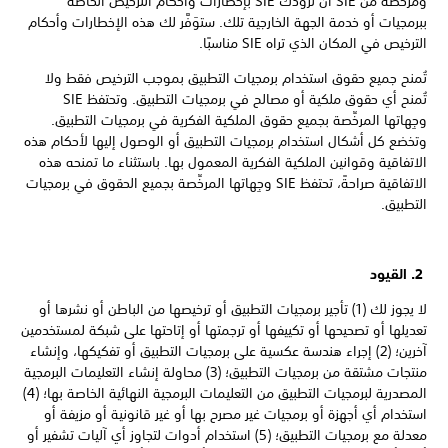
ومرخصة من SIE أن تزودك SIE بإخطارات وأحكام الترخيص الخاصة
ببرمجيات أو خدمة الجهة الخارجية تلك. ستوَفَّر لك هذه الإخطارات وأحكام
الترخيص في المكان الذي تراه SIE مناسبًا.
تُمنح جميع حقوق استخدام برمجيات التطبيق بموجب الترخيص فقط ولا
تُمنح أي حقوق ملكية أو مصالح في برمجيات التطبيق. وتحتفظ SIE
وجِهاتها المرخِّصة بجميع حقوق الملكية الفكرية في برمجيات التطبيق.
وتخضع كل أشكال استخدام برمجيات التطبيق أو الوصول إليها لأحكام هذه
الاتفاقية وقوانين الملكية الفكرية المعمول بها. باستثناء ما تمنحه هذه
الاتفاقية صراحةً، تحتفظ SIE وجِهاتها المرخِّصة بجميع الحقوق في برمجيات
التطبيق.
2. القيود
لا يجوز لك (1) تأجير برمجيات التطبيق أو ترخيصها من الباطن أو نشرها أو
تعديلها أو تصحيحها أو تكييفها أو ترجمتها أو إتاحتها على شبكة لمستخدمين
آخرين؛ (2) إجراء هندسة عكسية على برمجيات التطبيق أو تفكيكها، وإنشاء
منتجات مشتقة من برمجيات التطبيق؛ (3) محاولة إنشاء التعليمات البرمجية
المصدرية لبرمجيات التطبيق من التعليمات البرمجية النهائية الخاصة بها؛ (4)
استخدام أي أجهزة أو برمجيات غير مصرح بها أو غير قانونية أو مزيفة أو
معدلة مع برمجيات التطبيق؛ (5) استخدام أدوات لتجاوز أي آليات تشفير أو