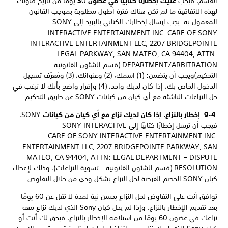
القسم، فيجب
عليك إخطارنا كتابيًا في غضون 3
0 يومًا من تاريخ قبولك
لهذه الاتفاقية ما لم تكن هناك فترة أطول مطلوبة بموجب القانون
المعمول به. يجب إرسال إخطارك الكتابي بالبريد إلى ‏SONY
INTERACTIVE ENTERTAINMENT INC.‎ CARE OF SONY
INTERACTIVE ENTERTAINMENT LLC, 2207 BRIDGEPOINTE
PARKWAY, SAN MATEO, CA 94404, ATTN:‎‏ LEGAL
DEPARTMENT/ARBITRATION (قسم الشئون القانونية -
التحكيم)ويجب أن يتضمن: (1) اسمك، (2) وعنوانك، (3) ومُعرِّف تسجيل
الدخول الخاص بك، إذا كان لديك واحد، (4) وإقرار واضح بأنك لا ترغب في
حل النزاعات الناشئة مع أي كيان من كيانات SONY عن طريق التحكيم.
9-4
. إ
خطار بالنزاع. إذا كان لديك نزاع مع أي كيان من كيانات
SONY،
فيجب أن ترسل إخطارًا كتابيًا إلى SONY INTERACTIVE
ENTERTAINMENT INC.‎‏ CARE OF SONY INTERACTIVE
ENTERTAINMENT LLC, 2207 BRIDGEPOINTE PARKWAY, SAN
MATEO, CA 94404, ATTN:‎ LEGAL DEPARTMENT – DISPUTE
RESOLUTION (قسم الشئون القانونية - تسوية النزاعات)، وذلك لإعطاء
كيان SONY الخصم الفرصة لحل النزاع بشكل ودي من خلال التفاوض.
توافق أنت على التفاوض لحل النزاع بحسن نية لمدة لا تقل عن 60 يومًا
بعد تقديم الإخطار بالنزاع. وإذا لم يحل كيان Sony الذي لديك نزاع معه
نزاعك في غضون 60 يومًا من استلامه الإخطار بالنزاع، فيحق لك أنت أو