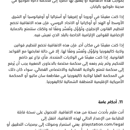
بموجب هذه الاتفاقية أو يتعلق بها حصريًا إلى محكمة دائرة طوكيو في
مدينة طوكيو باليابان.
إذا كنت مقيمًا في أوروبا أو إفريقيا أو أستراليا أو أوقيانوسيا أو الشرق
الأوسط أو الهند أو أوكرانيا أو الاتحاد الروسي، فإن هذه الاتفاقية تخضع
لتنظيم القانون الإنجليزي وتُؤوَّل وتُفسَّر وفقًا له ولكنك ستتمتع بالحماية
الإضافية للقوانين الإلزامية الخاصة بالبلد الذي تعيش فيه.
إذا كنت مقيمًا في مكان آخر، فإن هذه الاتفاقية تخضع لتنظيم قوانين
ولاية كاليفورنيا وتؤوَّل وتُفسَّر وفقًا لها، إلا في حالة تعارضها مع القواعد
القانونية. إذا كنت مقيمًا في الولايات المتحدة، فأي نزاع غير خاضع
للتحكيم ولم يتم رفعه إلى محكمة مختصة بالدعاوى الصغيرة يجب أن يُرفع
إلى محكمة تتمتع بالولاية القضائية والاختصاص القضائي، سواء كان ذلك
في المحكمة العليا لولاية كاليفورنيا في مقاطعة سان ماتيو أو المحكمة
الأمريكية الإقليمية للمنطقة الشمالية لكاليفورنيا.
11. أحكام عامة
أنت ملزم بأحدث نسخة من هذه الاتفاقية. للحصول على نسخة قابلة
للطباعة من الإصدار الحالي لهذه الاتفاقية، انتقل إلى
playstation.com/legal. يعني استمرار وصولك إلى برمجيات التطبيق أو