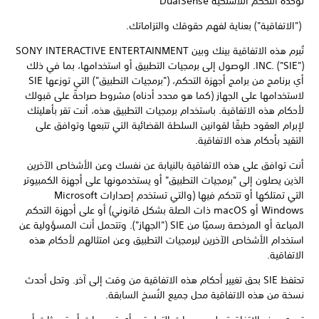
لوحدة التحكم اللاسلكية DualSense
("الاتفاقية") بعناية لفهم حقوقك والتزاماتك.
تُبرم هذه الاتفاقية بينك وبين SONY INTERACTIVE ENTERTAINMENT
INC.‎ ("SIE")‏. الوصول إلى برمجيات التطبيق أو استخدامها، بما في ذلك
أي برنامج من برامج أجهزة التحكم، ("برمجيات التطبيق") التي توزعها SIE
لاستخدامها على الجهاز (كما هو محدد أدناه) مشروط صراحةً على قبولك
لأحكام هذه الاتفاقية. باستخدام برمجيات التطبيق هذه، أنت تقر بأهليتك
لإبرام العقود طبقًا لقوانين السلطة القضائية التي تتبعها وتوافق على
التقيد بأحكام هذه الاتفاقية.
أنت توافق على هذه الاتفاقية بالنيابة عن نفسك وعن الأشخاص الآخرين
الذين يصلون إلى "برمجيات التطبيق" أو يستخدمونها على أجهزة الكمبيوتر
التي تمتلكها أو تتحكم فيها (والتي تستخدم إصدارات Microsoft
Windows أو macOS ذات الصلة بشكل قانوني) أو على أجهزة التحكم
المباعة أو المرخصة رسميًا من SIE ("الجهاز"). وتتحمل أنت المسؤولية عن
استخدام الأشخاص الآخرين لبرمجيات التطبيق وعن امتثالهم لأحكام هذه
الاتفاقية.
تحتفظ SIE بحق تغيير أحكام هذه الاتفاقية من وقت إلى آخر. وتحل أحدث
نسخة من هذه الاتفاقية محل جميع النُسخ السابقة.