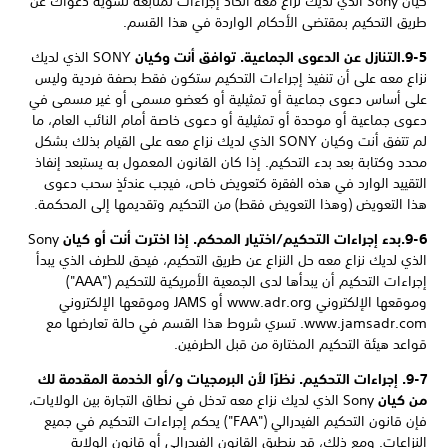
كيان Sony الذي لديك نزاع معه اتخاذ إجراءات لمتابعة تسوية دعواك عن
طريق التحكيم بمقتضى الأحكام الواردة في هذا القسم.
9-5.
التنازل عن الدعوى الجماعية. توافق أنت وكيان
SONY الذي لديك
نزاع معه على أن تنفيذ إجراءات التحكيم ستكون فقط بصفة فردية وليس
على أساس دعوى جماعية أو تمثيلية أو كعضو مسمى أو غير مسمى في
دعوى جماعية أو موحدة أو تمثيلية أو دعوى خاصة أمام النائب العام، ما
لم تتفق أنت وكيان SONY الذي لديك نزاع معه على القيام بذلك بشكل
محدد وكتابة بعد بدء التحكيم. إذا كان القانون المعمول به يستبعد إنفاذ
التقييد الوارد في هذه الفقرة كتعويض خاص، فيجب عندئذٍ سحب دعوى
هذا التعويض (وهذا التعويض فقط) من التحكيم وتقديمها إلى المحكمة.
9-6.
بدء إجراءات التحكيم/اختيار المحكم. إذا اخترت أنت أو كيان
Sony
الذي لديك نزاع معه حل النزاع عن طريق التحكيم، فيحق للطرف الذي يبدأ
إجراءات التحكيم أن يبدأها لدى الجمعية الأمريكية للتحكيم ("AAA")
وموقعها الإلكتروني www.adr.org أو JAMS وموقعها الإلكتروني
www.jamsadr.com‎. تسري شروط هذا القسم في حالة تعارضها مع
قواعد هيئة التحكيم المختارة من قبل الطرفين.
9-7. إجراءات التحكيم. نظرًا لأن البرمجيات و/أو الخدمة المقدمة لك
من كيان
Sony الذي لديك نزاع معه تدخل في نطاق التجارة بين الولايات،
فإن قانون التحكيم الفيدرالي ("FAA") يحكم إجراءات التحكيم في جميع
النزاعات. ومع ذلك، قد ينطبق القانون الفيدرالي أو قانون الولاية