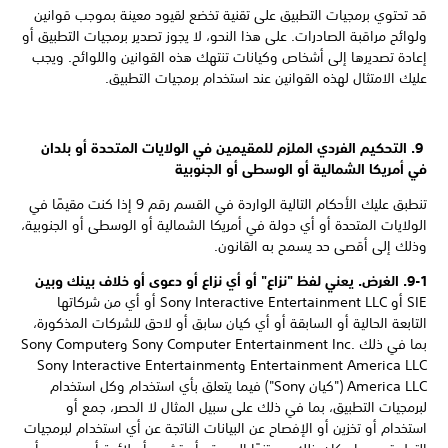
قد تحتوي برمجيات التطبيق على تقنية تخضع لقيود معينة بموجب قوانين
ولوائح مراقبة الصادرات. على هذا النحو، لا يجوز تصدير برمجيات التطبيق أو
إعادة تصديرها إلى أشخاص وكيانات تنتهك هذه القوانين واللوائح. ويجب
عليك الامتثال لهذه القوانين عند استخدام برمجيات التطبيق.
9. التحكيم الفردي الملزم للمقيمين في الولايات المتحدة أو بلدان
في أمريكا الشمالية أو الوسطى أو الجنوبية
تنطبق عليك الأحكام التالية الواردة في القسم رقم 9 إذا كنت مقيمًا في
الولايات المتحدة أو أي دولة في أمريكا الشمالية أو الوسطى أو الجنوبية،
وذلك إلى أقصى حد يسمح به القانون.
9-1. الغرض. يعني لفظ "نزاع" أو أي نزاع أو دعوى أو خلاف بينك وبين
SIE أو Sony Interactive Entertainment LLC أو أي من شركاتها
التابعة الحالية أو السابقة أو أي كيان سابق أو لاحق للشركات المذكورة،
بما في ذلك Sony Computer Entertainment Inc.‎ وSony Computer
Entertainment America LLC وSony Interactive Entertainment
America LLC ("كيان Sony") فيما يتعلق بأي استخدام وكل استخدام
لبرمجيات التطبيق، بما في ذلك على سبيل المثال لا الحصر، جمع أو
استخدام أو تخزين أو الإفصاح عن البيانات الناتجة عن أي استخدام لبرمجيات