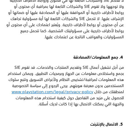
لا تتحكم SIE والشركات التابعة لها في محتوى وروابط الأطراف الخارجية
ولا توجهها ولا تقوم SIE والشركات التابعة لها بمراقبة أي محتوى أو
روابط لأطراف خارجية أو الموافقة عليها أو المصادقة عليها أو ضمانها أو
الإشراف عليها. لا تتحمل SIE والشركات التابعة لها أية مسؤولية تجاهك
عن أي محتوى أو روابط لأطراف خارجية. ويُعتبر اعتمادك على أي محتوى أو
روابط لأطراف خارجية على مسؤوليتك الشخصية، كما تتحمل جميع
المسؤوليات والعواقب الناتجة عن اعتمادك عليها.
4. جمع المعلومات/المصادقة
من أجل تشغيل أعمال SIE وتقديم المنتجات والخدمات، قد تقوم SIE
بجمع واستخلاص معلومات عن الجهاز وبرمجيات التطبيق. ويمكن استخدام
هذه المعلومات لمراقبة/تشخيص النظام ولأغراض التسويق وتتبع سلوك
المستخدمين بدون معرفة هويتهم. يرجى الرجوع إلى سياسة الخصوصية
لمنطقتك من خلال
www.playstation.com/legal/privacy-policy
للحصول على مزيد من التفاصيل حول كيفية استخدام هذه المعلومات
والجهة التي يمكنك الاتصال بها إذا كانت لديك أسئلة.
5. الاتصال بالإنترنت