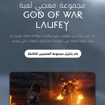
مجموعة معجبي لعبة
GOD OF WAR
LAUFEY
إذا كنت تبحث عن متعلقات لعبة God of War Laufey، فلدينا ما
تريده. فقط اضغط على الروابط أدناه لتنزيل الملفات التي تريدها.
بادر بتنزيل مجموعة المعجبين الكاملة