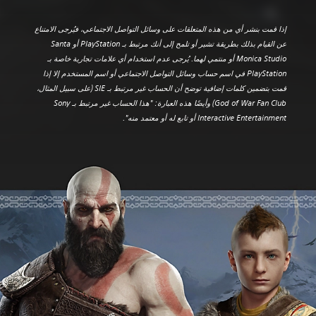
إذا قمت بنشر أي من هذه المتعلقات على وسائل التواصل الاجتماعي، فيُرجى الامتناع
عن القيام بذلك بطريقة تشير أو تلمح إلى أنك مرتبط بـ PlayStation أو Santa
Monica Studio أو منتمي لهما. يُرجى عدم استخدام أي علامات تجارية خاصة بـ
PlayStation في اسم حساب وسائل التواصل الاجتماعي أو اسم المستخدم إلا إذا
قمت بتضمين كلمات إضافية توضح أن الحساب غير مرتبط بـ SIE (على سبيل المثال،
God of War Fan Club) وأيضًا هذه العبارة: "هذا الحساب غير مرتبط بـ Sony
Interactive Entertainment أو تابع له أو معتمد منه".