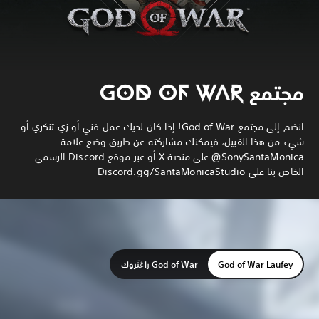
مجتمع GOD OF WAR
انضم إلى مجتمع God of War! إذا كان لديك عمل فني أو زي تنكري أو
شيء من هذا القبيل، فيمكنك مشاركته عن طريق وضع علامة
SonySantaMonica@ على منصة X أو عبر موقع Discord الرسمي
الخاص بنا على Discord.gg/SantaMonicaStudio
God of War Laufey
God of War راڠنَروك