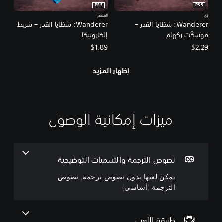
PS5
PS5
زي
العنصر
Wanderer: شظايا القدر –
Wanderer: شظايا القدر – شريط
موسكّت ركهام
إلكترونيكا
$1.89
$2.29
إظهار المزيد
ميزات إمكانية الوصول
ي
م
م
س
ت
ك
و
ن
ل
ى
نصوص الترجمة والتسميات التوضيحية
ع
ص
يمكن لعبها بدون نصوص ترجمة, نصوص
ب
ع
الترجمة (أساسي)
ه
و
ا
ب
ب
ة
د
ق
طريقة اللعب