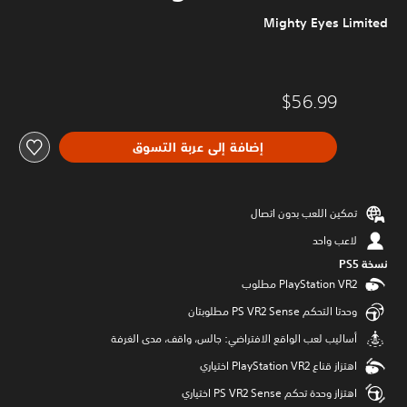
Mighty Eyes Limited
$56.99
إضافة إلى عربة التسوق
تمكين اللعب بدون اتصال
لاعب واحد
نسخة PS5‏
وحدتا التحكم PS VR2 Sense مطلوبتان
‫أساليب لعب الواقع الافتراضي: جالس، واقف، مدى الغرفة
اهتزاز قناع PlayStation VR2 اختياري
اهتزاز وحدة تحكم PS VR2 Sense اختياري