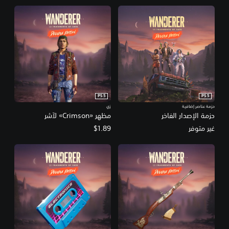
PS5
PS5
حزمة عناصر إضافية
زي
حزمة الإصدار الفاخر
مظهر «Crimson» لآشر
غير متوفر
$1.89