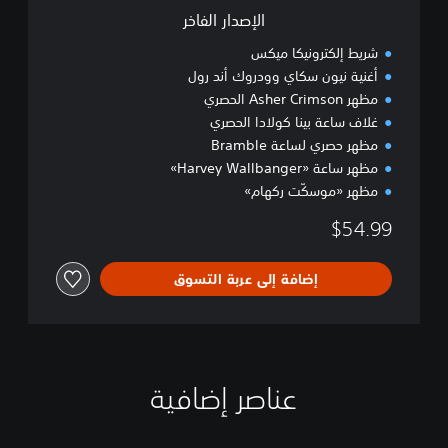
ر
الإصدار الفاخر
شريط إلكترونيكا ميكس
أغنية نيون سكاي وودروك أند رول
مظهر Asher Crimson الحصري
غلاف ساعة بينا كولادا الحصري
مظهر حصري لساعة Bramble
مظهر ساعة «Harvey Wallbanger»
مظهر «موسكّت ركهام»
$54.99
إضافة إلى عربة التسوق
عناصر إضافية