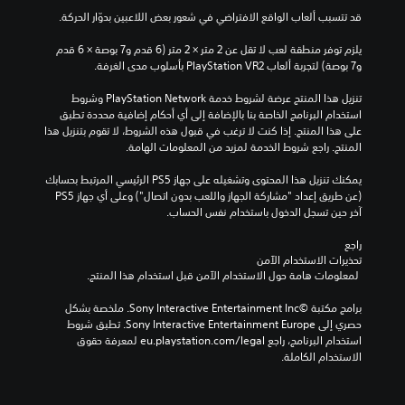
و
ي
قد تتسبب ألعاب الواقع الافتراضي في شعور بعض اللاعبين بدوّار الحركة.
ن
ص
ن
م
يلزم توفر منطقة لعب لا تقل عن 2 متر × 2 متر (6 قدم و7 بوصة × 6 قدم 
ص
س
و7 بوصة) لتجربة ألعاب PlayStation VR2 بأسلوب مدى الغرفة.
و
ت
ص
و
تنزيل هذا المنتج عرضة لشروط خدمة PlayStation Network وشروط 
ا
ى
استخدام البرنامج الخاصة بنا بالإضافة إلى أي أحكام إضافية محددة تطبق 
ل
ا
على هذا المنتج. إذا كنت لا ترغب في قبول هذه الشروط، لا تقوم بتنزيل هذا 
ت
ل
المنتج. راجع شروط الخدمة لمزيد من المعلومات الهامة.
ر
ت
ج
ح
يمكنك تنزيل هذا المحتوى وتشغيله على جهاز PS5 الرئيسي المرتبط بحسابك 
م
د
(عن طريق إعداد "مشاركة الجهاز واللعب بدون اتصال") وعلى أي جهاز PS5 
ة
ي
آخر حين تسجل الدخول باستخدام نفس الحساب.
ل
أ
أ
و
راجع 
ن
ت
تحذيرات الاستخدام الآمن
ا
ن
 لمعلومات هامة حول الاستخدام الآمن قبل استخدام هذا المنتج.
ل
ش
ل
ي
برامج مكتبة ©Sony Interactive Entertainment Inc. ملخصة بشكل 
ع
ط
حصري إلى Sony Interactive Entertainment Europe. تطبق شروط 
ب
ن
استخدام البرنامج، راجع eu.playstation.com/legal لمعرفة حقوق 
ة
ط
الاستخدام الكاملة.
ل
ا
ا
ق
ت
م