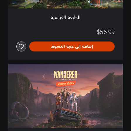
ا
س
ي
الطبعة القياسية
ة
$56.99
إضافة إلى عربة التسوق
ا
ل
إ
ص
د
ا
ر
ا
ل
ف
ا
خ