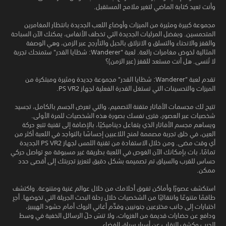
وأنت تعيد كتابة الماضي لتغير ملامح المستقبل.
مجموعة كبيرة ومثيرة من الميزات وأوضاع اللعب الجديدة بانتظار المغامرين
المتحمسين. وبفضل المرئيات الجديدة التي تخطف الأنفاس، يمكنك الآن السباحة
والقفز والانحناء والتسلق و الانزلاق بالحبل والتأرجح عبر الزمن، وهي الوصفة
المثالية لخوض مغامرات رائعة. لعبة "Wanderer: شظايا القدر" ستمنحك تجربة
لا تُنسى. هل أنت مستعد للقفز (عبر الزمن)؟
تقدم لعبة "Wanderer: شظايا القدر" مجموعة جديدة ومثيرة ومبتكرة من
الميزات والتحسينات التي تستغل القدرة الفعلية لجهاز PS VR2.
تتيح لك مجسمات الأفاتار متقنة التصميم، والتي تعرض الجسم بالكامل، تجسيد
شخصيات عبر العصور، فترى نفسك بصورة هذه الشخصيات للمرة الأولى.
ويساهم مجسم الأفاتار الذي يتفاعل ديناميكيًا، بالإضافة إلى تقنية تتبع حركة
العين، في خلق تجربة مصممة لمنح اللاعبين إحساسًا بالتواجد في اللعبة أكثر من
أي وقت مضى. ومن خلال الاستفادة من تقنية اللمس لجهاز PS VR2 الجديدة
تمامًا، بات بإمكانك الآن الغوص في اللعبة بطريقة غير مسبوقة مع تواصل حركي
حساس للقرب والسياق تم تصميمه بشكل دقيق لتعزيز تجربتك إلى أقصى حدد
ممكن.
استكشف عصورًا وأماكن تفوق أحلامك من خلال عوالم غنية ومتنوعة. واكتشف
طاقمًا متنوعًا وانتقائيًا من الشخصيات خلال رحلة البحث الجريئة التي تخوضها. أجرِ
اختبارات إلى جانب مخترعين جنونيين وقدِّم أغاني الروك أمام حشود الهيبيز،
ودافع عن حضارات قديمة من الغزوات، ولا تنسَ حلّ الرسائل الخفية في وسط
الحرب وكشف النقاب عن أسرار سباق الفضاء.