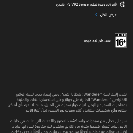
تأثير زناد وحدة تحكم PS VR2 Sense اختياري
عرض الكل
عنف حاد, لغة خارجة
نقدم إليك لعبة "Wanderer: شظايا القدر"، وهي إصدار جديد للعبة الواقع
الافتراضي "Wanderer" الحائزة على جوائز وعلى استحسان النقاد، والمليئة
بمغامرات السفر عبر الزمن. اترك جواز سفرك في المنزل، فأنت لا تعرف أي أماكن
ستزور وأي شخصيات ستنتحل أثناء سفرك عبر العصور لحلّ ألغاز الزمن.
سِر على خطى من سبقوك، واستكشف العصور والأحداث التي غابت في طيات
الزمن بينما تعيش قصصًا مثيرة من التاريخ ستقدّم لك مغامرة ليس لها مثيل.
اكتشف عوالم غنية واختبر أحداثًا سترفع نبضات قلبك وحلّ ألغازًا تتحدى ذكاءك