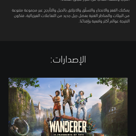
يمكنك القفز والانحناءِ والتسلّق والانزلاق بالحبل والتأرجح عبر مجموعة متنوعة
من البيئات والمناظر الغنية بفضل جيل جديد من التفاعلات الفيزيائية، فتكون
النتيجة عوالم أكثر واقعية وإقناعًا.
الإصدارات:‏
ا
ل
ط
ب
ع
ة
ا
ل
ق
ي