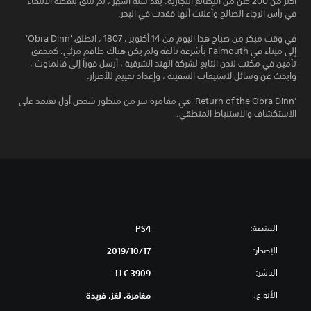
أكثر من 200 طن من البضائع التجارية. بعد ستة أشهر ، لم تلتق بنقطة الالتقاء
في رأس الرجاء الصالح وأُعلنت أنها فقدت في البحر.
في وقت مبكر من صباح هذا اليوم من 14 أكتوبر ، 1807 ، انطلق 'Obra Dinn'
إلى ميناء في Falmouth بأشرعة تالفة ولم يكن هناك طاقم مرئي. كمحقق
تأمين في مكتب لندن التابع لشركة الهند الشرقية ، أرسل فوراً إلى فالماوث ،
وابحث عن وسائل لاستيعاب السفينة ، وإعداد تقييم للأضرار.
'Return of the Obra Dinn' هي مغامرة سر من منظور شخص أول تعتمد على
الاستكشاف والاستنباط المنطقي.
المنصة:
PS4
الإصدار:
17‏/10‏/2019
الناشر:
3909 LLC
الأنواع:
مغامرة, لغز, فريدة