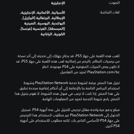
الصوت:
الإنجليزية
لغات الشاشة:
الأسبانية, الألمانية, الإنجليزية,
الإيطالية, البرتغالية (البرازيل),
البولندية, الروسية, الصينية
(المبسطة), الفرنسية (فرنسا),
الكورية, اليابانية
للعب هذه اللعبة على جهاز PS5، قد يحتاج جهازك إلى تحديثه إلى آخر نسخة 
من برمجيات النظام. بالرغم من إمكانية لعب هذه اللعبة على جهاز PS5، قد 
لا تكون بعض الميزات المتوفرة على PS4 موجودة. انظر 
‎PlayStation.com/bc لمزيد من التفاصيل.
تنزيل هذا المنتج عرضة لشروط خدمة PlayStation Network وشروط 
استخدام البرنامج الخاصة بنا بالإضافة إلى أي أحكام إضافية محددة تطبق 
على هذا المنتج. إذا كنت لا ترغب في قبول هذه الشروط، لا تقوم بتنزيل هذا 
المنتج. راجع شروط الخدمة لمزيد من المعلومات الهامة.
مبلغ يدفع مرة واحدة مقابل ترخيص للتنزيل على عدة أجهزة PS4. تسجيل 
الدخول إلى PlayStation Network غير مطلوب لاستخدام هذا الترخيص 
على جهاز PS4 الأساسي الخاص بك، لكنه مطلوب للاستخدام على أجهزة 
PS4 أخرى.