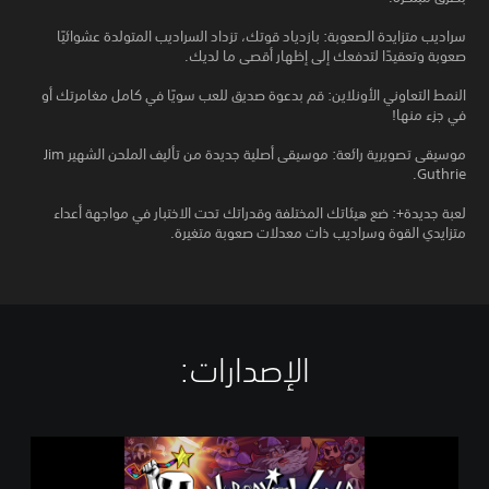
سراديب متزايدة الصعوبة: بازدياد قوتك، تزداد السراديب المتولدة عشوائيًا
صعوبة وتعقيدًا لتدفعك إلى إظهار أقصى ما لديك.
النمط التعاوني الأونلاين: قم بدعوة صديق للعب سويًا في كامل مغامرتك أو
في جزء منها!
موسيقى تصويرية رائعة: موسيقى أصلية جديدة من تأليف الملحن الشهير Jim
Guthrie.
لعبة جديدة+: ضع هيئاتك المختلفة وقدراتك تحت الاختبار في مواجهة أعداء
متزايدي القوة وسراديب ذات معدلات صعوبة متغيرة.
الإصدارات:‏
N
o
b