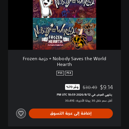
o
d
y
S
a
v
e
s
t
h
Nobody Saves the World + حزمة Frozen
e
Hearth
W
o
PS5
PS4
r
l
$9.14
$30.49
وفّر 70%‏
d
مخصوم من السعر الأصلي البالغ $30.49‏
+
ينتهي العرض في 12‏/8‏/2026 10:59 PM UTC‏
ح
أقل سعر خلال 30 يومًا الأخيرة: $30.49‏
ز
م
إضافة إلى عربة التسوق
ة
F
r