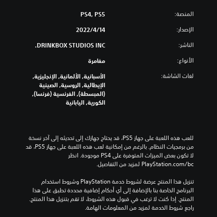
المنصة:
PS4, PS5
الإصدار:
14‏/4‏/2022
الناشر:
DRINKBOX STUDIOS INC.
الأنواع:
مغامرة
لغات الشاشة:
الأسبانية, الألمانية, الإنجليزية,
الإيطالية, الروسية, الصينية
(المبسطة), الفرنسية (فرنسا),
الكورية, اليابانية
للعب هذه اللعبة على جهاز PS5، قد يحتاج جهازك إلى تحديثه إلى آخر نسخة 
من برمجيات النظام. بالرغم من إمكانية لعب هذه اللعبة على جهاز PS5، قد 
لا تكون بعض الميزات المتوفرة على PS4 موجودة. انظر 
‎PlayStation.com/bc لمزيد من التفاصيل.
تنزيل هذا المنتج عرضة لشروط خدمة‫ PlayStation وشروط استخدام 
البرنامج الخاصة بنا بالإضافة إلى أي أحكام إضافية محددة تطبق على هذا 
المنتج. إذا كنت لا ترغب في قبول هذه الشروط، لا تقم بتنزيل هذا المنتج. 
راجع شروط الخدمة لمزيد من المعلومات الهامة.