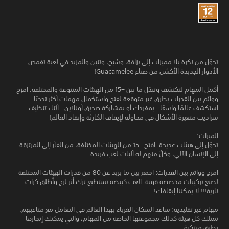
تحوّل من نكرة بلا مميزات إلى بزاقة، وشبح، وتنين والمزيد في لعبة تقمص
الأدوار الجديدة الأكشن من صناع Guacamelee!
أكمل المهام لتكتشف وتبدّل ما بين +15 من الهيئات المتنوعة والمختلفة. امزج
ووائم بين القدرات بطرق غير متوقعة لفتح واستكمال مهمات أكثر تحديًا.
استكشف عالمًا واسعًا - بمفردك أو بمشاركة صديق أونلاين - أثناء تنظيف
سراديب متغيرة الأشكال في محاولة لإيقاف الكارثة وإنقاذ العالم!
الميزات:
تحوّل إلى هيئات عديدة: افتح +15 من الهيئات المختلفة، من الفأر إلى المرتزقة
إلى الإنسان الآلي، وكلٌ منهم له آليات لعب فريدة.
امزج ووائم بين القدرات: اجمع بين ما يزيد عن 80 من قدرات الهيئات المختلفة
لصنع تركيبات مخصصة قوية. العب كبيضة تستطيع ترك أثر لزج وأطلق كرات
نارية!!! لا يمكننا إيقافك!
مهام غير تقليدية: ساعد السكان الغرباء بهذا العالم في التعامل مع متاعبهم.
تمتلك كل هيئة كذلك مجموعتها الخاصة من المهام، والتي يمكنك إنجازها
بطرق مبتكرة.