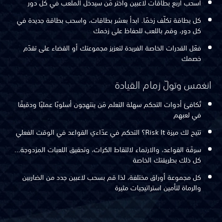
اسحب أربع بطاقات لاعبين واختر مَن سيدخل الملعب في كل دور
كل بطاقة تكلّف زخمًا. ابدأ بعشر بطاقات، واسحب بطاقة جديدة في
كل دور، وقم باللعب للحفاظ على زخمك
فعّل القدرات الخاصة الفريدة لتعزيز مجموعتك أو القضاء على تقدّم
خصمك
انغمس وتولّ زمام القيادة
تُكافئ أدوات التحكم سهلة التعلم مَن ينتهجون أسلوبًا عمليًا ودقيقًا
في لعبهم
تتيح لك ميزة Risk It؟ التحكم في عدّاءي القواعد في الوقت الفعلي
سرقَة القواعد، والارتماء لالتقاط الكرات، وتحقيق اللعبات المزدوجة...
كل ذلك بطريقتك الخاصة
كل مجموعة أوراق مختلفة، لذا قم بسحب لاعبين جدد من الضاربين
والرماة لتأمين استراتيجيات مثيرة