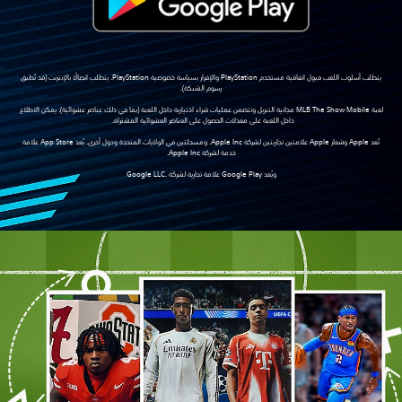
يتطلب أسلوب اللعب قبول اتفاقية مستخدم PlayStation والإقرار بسياسة خصوصية PlayStation. يتطلب اتصالًا بالإنترنت (قد تُطبق
رسوم الشبكة).
لعبة MLB The Show Mobile مجانية التنزيل وتتضمن عمليات شراء اختيارية داخل اللعبة (بما في ذلك عناصر عشوائية). يمكن الاطلاع
داخل اللعبة على معدلات الحصول على العناصر العشوائية المشتراة.
تُعد Apple وشعار Apple علامتين تجاريتين لشركة Apple Inc. ومسجلتين في الولايات المتحدة ودول أخرى. يُعد App Store علامة
خدمة لشركة Apple Inc.
ويُعد Google Play علامة تجارية لشركة .Google LLC