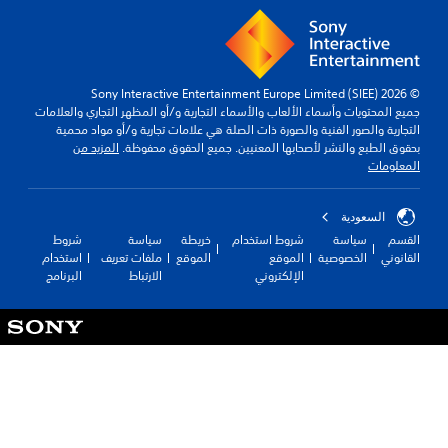
© 2026 Sony Interactive Entertainment Europe Limited (SIEE)
جميع المحتويات وأسماء الألعاب والأسماء التجارية و/أو المظهر التجاري والعلامات
التجارية والصور الفنية والصورة ذات الصلة هي علامات تجارية و/أو مواد محمية
بحقوق الطبع والنشر لأصحابها المعنيين. جميع الحقوق محفوظة.
المزيد من
المعلومات
السعودية
القسم
سياسة
شروط استخدام
خريطة
سياسة
شروط
القانوني
الخصوصية
الموقع
الموقع
ملفات تعريف
استخدام
الإلكتروني
الارتباط
البرنامج