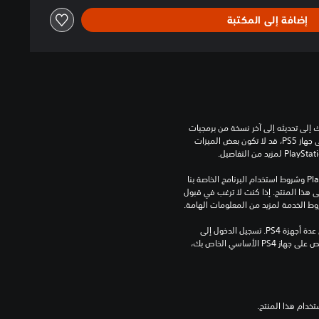
إضافة إلى المكتبة
للعب هذه اللعبة على جهاز PS5، قد يحتاج جهازك إلى تحديثه إلى آخر نسخة من برمجيات 
النظام. بالرغم من إمكانية لعب هذه اللعبة على جهاز PS5، قد لا تكون بعض الميزات 
تنزيل هذا المنتج عرضة لشروط خدمة‫ PlayStation وشروط استخدام البرنامج الخاصة بنا 
بالإضافة إلى أي أحكام إضافية محددة تطبق على هذا المنتج. إذا كنت لا ترغب في قبول 
روط الخدمة لمزيد من المعلومات الهامة.
مبلغ يدفع مرة واحدة مقابل ترخيص للتنزيل على عدة أجهزة PS4. تسجيل الدخول إلى 
PlayStation غير مطلوب لاستخدام هذا الترخيص على جهاز PS4 الأساسي الخاص بك، 