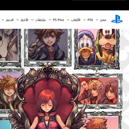
متجر
PS5‏
الألعاب
PS Plus
ملحقات
الأخبار
الدعم