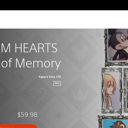
M HEARTS 
 of Memory
Square Enix LTD
PS4
$59.98