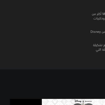
تذّوق موسيقى KINGDOM HEARTS كما لك يسبق لك من قبل! تتضمن Melody of Memory أكثر من
قى وذكريات
تحكم في شخصيات مألوفة من سلسلة KINGDOM HEARTS، بما في ذلك شخصيات ضيوف من Disney
 من موسيقى كل من سلسلة KINGDOM HEARTS وعالم Disney، مع تشكيلة
لة التي