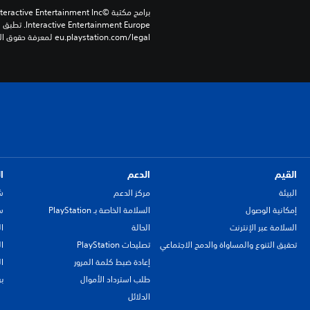
eu.playstation.com/legal لمعرفة حقوق الاستخدام الكاملة.
القيم
الدعم
ا
البيئة
مركز الدعم
ش
إمكانية الوصول
السلامة الخاصة بـ PlayStation
سي
السلامة عبر الإنترنت
الحالة
ا
تحقيق التنوع والمساواة والدمج الاجتماعي
تصليحات PlayStation
ا
إعادة ضبط كلمة المرور
ا
طلب استرداد الأموال
ب
الدلائل