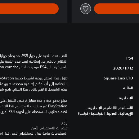
m
o
r
y
D
E
M
O
V
PS4
e
المتوفرة على PS4 موجودة. انظر ‎PlayStation.com/bc لمزيد من التفاصيل.
12‏/11‏/2020
r
s
Square Enix LTD
i
العائلة
هذه الشروط، لا تقم بتنزيل هذا المنتج. راجع ش
o
n
الإنجليزية
الأسبانية, الألمانية, الإنجليزية,
لكنه مطلوب للاستخدام على أجهزة PS4 أخرى.
الإيطالية, العربية, الفرنسية (فرنسا)
راجع 
تحذيرات الاستخدام الآمن
 لمعلومات هامة حول الاستخدام الآمن قبل استخدام هذا المنتج.