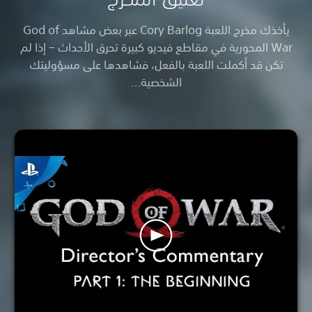
يأخذك مخرج اللعبة Cory Barlog عبر بعض مشاهد God of
War المحورية في مقاطع فيديو كبيرة تحرق الأحداث – إذا لم
تكن قد أكملت اللعبة بالفعل، فشاهدها على مسؤوليتك
الشخصية…