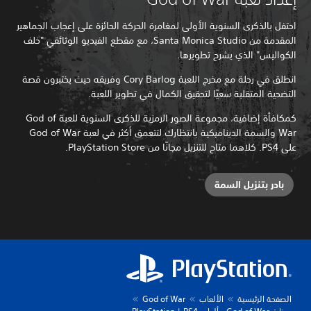
احتفل بالذكرى السنوية الأولى لمغامرة الحركة الحائزة على إعجاب الجماهير
المقدمة من Santa Monica Studio، مع مقطع الفيديو الوثائقي "خلف
الكواليس" الذي يشرح تطويرها.
انطلق في رحلة مع مخرج اللعبة Cory Barlog وفريقه حيث يختبرون قصة
التضحية المتقلبة سعيًا لتحقيق الكمال في تطوير اللعبة.
كمكافأة إضافية، مجموعة الصور الرمزية للذكرى السنوية للعبة God of
War والسمة الديناميكية بانتظارك لتتعمق أكثر في لعبة God of War
على PS4. كلاهما متاح للتنزيل مجانًا من PlayStation Store.
بادر بتنزيل السمة
الصفحة الرئيسية
الألعاب
God of War