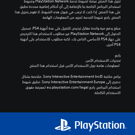
تنزيل هذا المنتج عرضة لشروط خدمة PlayStation Network وشروط 
استخدام البرنامج الخاصة بنا بالإضافة إلى أي أحكام إضافية محددة تطبق 
على هذا المنتج. إذا كنت لا ترغب في قبول هذه الشروط، لا تقوم بتنزيل هذا 
المنتج. راجع شروط الخدمة لمزيد من المعلومات الهامة.
مبلغ يدفع مرة واحدة مقابل ترخيص للتنزيل على عدة أجهزة PS4. تسجيل 
الدخول إلى PlayStation Network غير مطلوب لاستخدام هذا الترخيص 
على جهاز PS4 الأساسي الخاص بك، لكنه مطلوب للاستخدام على أجهزة 
PS4 أخرى.
راجع 
تحذيرات الاستخدام الآمن
 لمعلومات هامة حول الاستخدام الآمن قبل استخدام هذا المنتج.
برامج مكتبة ©Sony Interactive Entertainment Inc. ملخصة بشكل 
حصري إلى Sony Interactive Entertainment Europe. تطبق شروط 
استخدام البرنامج، راجع eu.playstation.com/legal لمعرفة حقوق 
الاستخدام الكاملة.