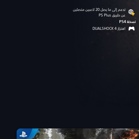
تدعم إلى ما يصل 20 لاعبين متصلين
عن طريق PS Plus‏
نسخة PS4‏
اهتزاز DUALSHOCK 4‏