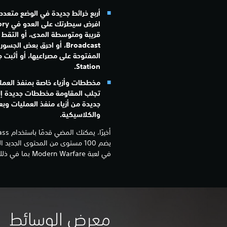
أربع خرائط جديدة في الوضع متعدد 
افرض سيطرتك على العدو في
قريبة ومتوسطة المدى، أو التقط 
Broadcast، أو احرق بعض الجسور في منطقة
المفتوحة على مصراعيها، أو أثبت 
Station.
مخططات وأزياء خاصة بمنفذ العملي
تجلب المقاومة مخططات جديدة إل
جديدة من أزياء منفذ العمليات وب
والكلاسيكية.
يضم 100 مستوى من المحتوى الجدي
في لعبة Modern Warfare بما في ذلك Warzone.
معرض الوسائط