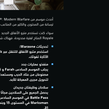
ترسانة من المحتوى والكثير من المتاعب لـ akhaev
Royale المتاح لفترة محدودة، فهناك شيء واحد واضح: استعد للقتال.
تحديثات Warzone:
الأثارة تفوتك.
منفذو عمليات جدد
مصنوعان من عتاد الحرب ومستعدان
لتحويل مجرى المعركة للأبد.
سلاحان وظيفتان جديدان
يحصل الجميع على السلاحين مجانًا ك
31.