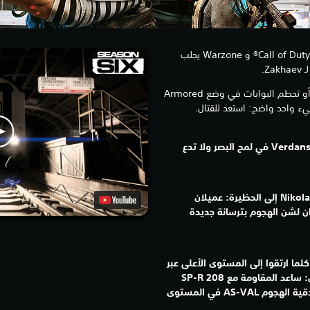
أحدث موسم من Call of Duty®: Modern Warfare® و Warzone يجلب
Z.
سواء كنت تستخدم مترو الأنفاق الجديد أو تحطم البوابات في وضع Armored
استخدم مترو الأنفاق للتنقل عبر Verdansk في لمح البصر ولا تدع
يجلب الموسم السادس Farah و Nikolai إلى الحظيرة: عميلان
 لشن الهجوم بترسانة جديدة
لما ارتقوا إلى المستوى الأعلى عبر
Battle Pass في الموسم السادس: ساعد المقاومة مع SP-R 208
Marksman في المستوى 15 وبندقية الهجوم AS-VAL في المستوى