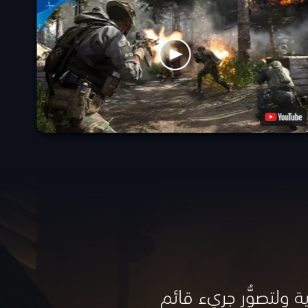
ة ولتصوُّر جريء قائم