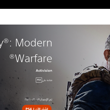
ty®: Modern
Warfare®
Activision
متاحة على
PS4
تم الإصدار ٢٥/١٠/٢٠١٩
اشترِ الآن لـ PS4