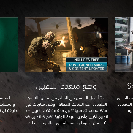
وضع متعدد اللاعبين
ة النطاق
تحدَّ أفضل اللاعبين في العالم في ميدان اللاعبين
استمتع
المتعددة
المتعددين عبر الإنترنت المطلق. وخُض مباريات في
والمسلية 
رة.
Ground War، منها تكون محتدمة تضم لاعبَين ضد
لاعبَين آخرَين وأخرى سريعة الوتيرة تضم 6 لاعبين ضد
6 لاعبين وغيرها واسعة النطاق، والمزيد غير ذلك.